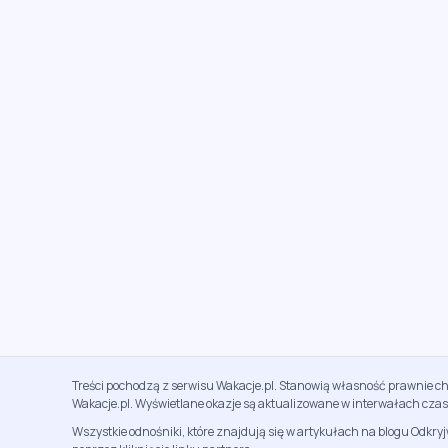
Treści pochodzą z serwisu Wakacje.pl. Stanowią własność prawnie ch
Wakacje.pl. Wyświetlane okazje są aktualizowane w interwałach cza
Wszystkie odnośniki, które znajdują się w artykułach na blogu Odkry