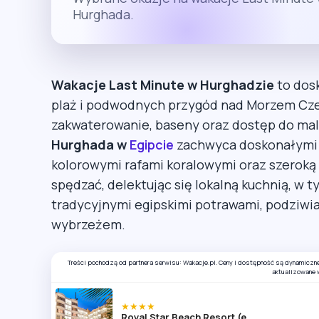
Hurghada.
Wakacje Last Minute w Hurghadzie
to dos
plaż i podwodnych przygód nad Morzem Cz
zakwaterowanie, baseny oraz dostęp do malo
Hurghada w
Egipcie
zachwyca doskonałymi w
kolorowymi rafami koralowymi oraz szerok
spędzać, delektując się lokalną kuchnią, w 
tradycyjnymi egipskimi potrawami, podziw
wybrzeżem.
Treści pochodzą od partnera serwisu: Wakacje.pl. Ceny i dostępność są dynamiczn
aktualizowane 
★★★★
Royal Star Beach Resort (ex Three Corners)