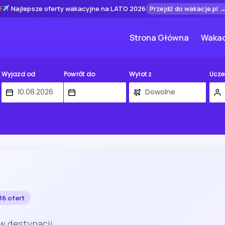
Najlepsze oferty wakacyjne na LATO 2026
Przejdź do wakacje.pl 
Strona Główna
Wakac
Wyjazd od
Powrót do
Wylot z
Ucze
36 ofert
w destynacji