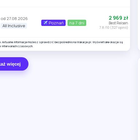
2 969 zł
od 27.08.2026
Poznań
na 7 dni
Best Reisen
All Inclusive
7.8 /10 (327 opinii)
e. Aktualne informacje możesz sprawdzić bezpośrednio na Wakacje.pl. Wyświetlane okazje są
w interwałach czasowych.
aż więcej