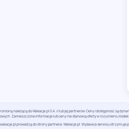
ronioną należącą do Wakacje.pl S.A. i/lub jej partnerów. Ceny i dostępność są dy
sowych. Zamieszczone informacje lub ceny nie stanowią oferty w rozumieniu Kodek
jwakacje.pl prowadzą do strony partnera: Wakacje.pl. Wydawca serwisu otrzymuje p