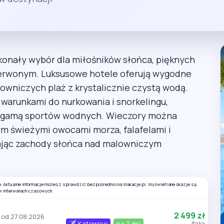
konały wybór dla miłośników słońca, pięknych
erwonym. Luksusowe hotele oferują wygodne
wniczych plaż z krystalicznie czystą wodą.
arunkami do nurkowania i snorkelingu,
ą gamą sportów wodnych. Wieczory można
tym świeżymi owocami morza, falafelami i
iając zachody słońca nad malowniczym
e. Aktualne informacje możesz sprawdzić bezpośrednio na Wakacje.pl. Wyświetlane okazje są
w interwałach czasowych.
2 499 zł
od 27.08.2026
Katowice
na 7 dni
Itaka