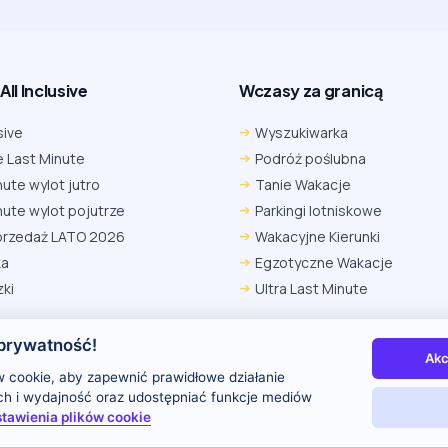
ll Inclusive
Wczasy za granicą
sive
Wyszukiwarka
 Last Minute
Podróż poślubna
nute wylot jutro
Tanie Wakacje
nute wylot pojutrze
Parkingi lotniskowe
przedaż LATO 2026
Wakacyjne Kierunki
ka
Egzotyczne Wakacje
ki
Ultra Last Minute
prywatność!
Akc
 nas
Kontakt i reklama
Polityka prywatności
 cookie, aby zapewnić prawidłowe działanie
uch i wydajność oraz udostępniać funkcje mediów
tawienia plików cookie