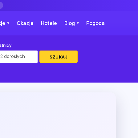
→
je
Okazje
Hotele
Blog
Pogoda
stnicy
SZUKAJ