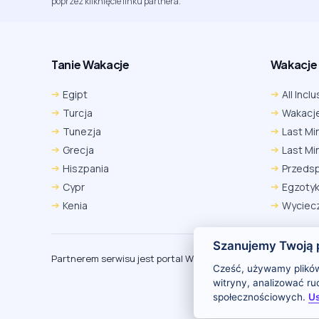
poprzez kliknięcie linku partnera.
Tanie Wakacje
Wakacje A
Egipt
All Inclu
Turcja
Wakacje
Tunezja
Last Mi
Grecja
Last Mi
Hiszpania
Przeds
Cypr
Egzoty
Kenia
Wyciecz
Szanujemy Twoją 
Partnerem serwisu jest portal Wakacje.pl
O
Cześć, używamy plików
witryny, analizować r
społecznościowych.
Us