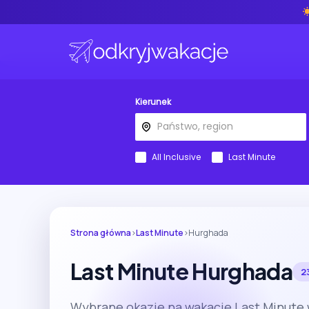
Kierunek
All Inclusive
Last Minute
Strona główna
›
Last Minute
›
Hurghada
Last Minute Hurghada
2
Wybrane okazje na wakacje Last Minute 