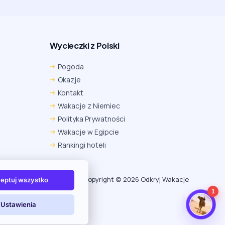
Wycieczki z Polski
Chrome
Safari iOS
Safari macOS
Pogoda
Edge
Firefox
Inna
Okazje
Ustawienia → Prywatność i bezpieczeństwo → Pliki
Kontakt
cookie innych firm → ustaw „Zezwalaj”.
Na czas rezerwacji nie blokuj cookies i śledzenia dla tej
Wakacje z Niemiec
witryny.
Polityka Prywatności
Na czas rezerwacji nie korzystaj z trybu incognito.
Wakacje w Egipcie
Rankingi hoteli
Copyright (c) 2026 Odkryj Wakacje
eptuj wszystko
1
Ustawienia