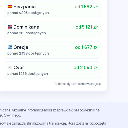
Hiszpania
od 1 592 zł
ponad 4208 dostępnych
Dominikana
od 5 121 zł
ponad 261 dostępnych
Grecja
od 1 677 zł
ponad 2399 dostępnych
Cypr
od 2 040 zł
ponad 1286 dostępnych
Reklama dynamiczna wakacje.pl
namiczne. Aktualne informacje możesz sprawdzić bezpośrednio na
su Cywilnego.
rowizje za każdą sfinalizowaną transakcję, która została rozpoczęta