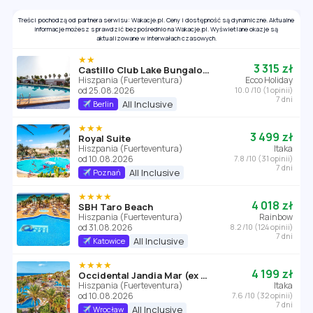
Treści pochodzą od partnera serwisu: Wakacje.pl. Ceny i dostępność są dynamiczne. Aktualne
informacje możesz sprawdzić bezpośrednio na Wakacje.pl. Wyświetlane okazje są
aktualizowane w interwałach czasowych.
★★
3 315 zł
Castillo Club Lake Bungalows
Hiszpania (Fuerteventura)
Ecco Holiday
od 25.08.2026
10.0 /10 (1 opinii)
7 dni
All Inclusive
Berlin
★★★
3 499 zł
Royal Suite
Hiszpania (Fuerteventura)
Itaka
od 10.08.2026
7.8 /10 (31 opinii)
7 dni
All Inclusive
Poznań
★★★★
4 018 zł
SBH Taro Beach
Hiszpania (Fuerteventura)
Rainbow
od 31.08.2026
8.2 /10 (124 opinii)
7 dni
All Inclusive
Katowice
★★★★
4 199 zł
Occidental Jandia Mar (ex Barcelo Jandia Mar)
Hiszpania (Fuerteventura)
Itaka
od 10.08.2026
7.6 /10 (32 opinii)
7 dni
All Inclusive
Wrocław