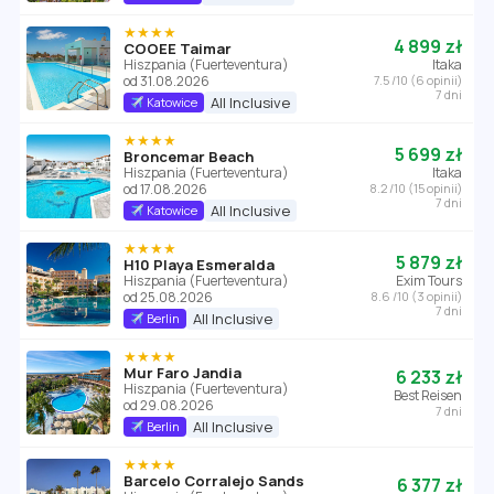
★★★★
4 899 zł
COOEE Taimar
Hiszpania (Fuerteventura)
Itaka
od 31.08.2026
7.5 /10 (6 opinii)
7 dni
All Inclusive
Katowice
★★★★
5 699 zł
Broncemar Beach
Hiszpania (Fuerteventura)
Itaka
od 17.08.2026
8.2 /10 (15 opinii)
7 dni
All Inclusive
Katowice
★★★★
5 879 zł
H10 Playa Esmeralda
Hiszpania (Fuerteventura)
Exim Tours
od 25.08.2026
8.6 /10 (3 opinii)
7 dni
All Inclusive
Berlin
★★★★
Mur Faro Jandia
6 233 zł
Hiszpania (Fuerteventura)
Best Reisen
od 29.08.2026
7 dni
All Inclusive
Berlin
★★★★
Barcelo Corralejo Sands
6 377 zł