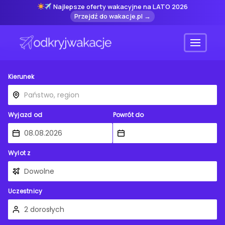
Najlepsze oferty wakacyjne na LATO 2026
Przejdź do wakacje.pl →
Menu
Kierunek
Wyjazd od
Powrót do
Wylot z
Uczestnicy