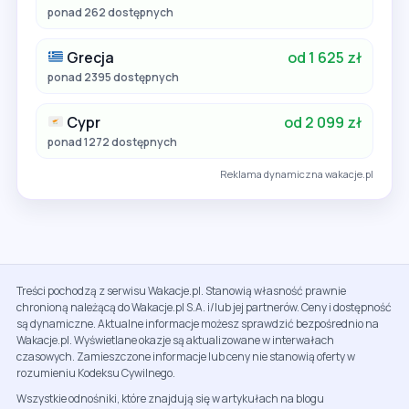
ponad 262 dostępnych
Grecja
od 1 625 zł
ponad 2395 dostępnych
Cypr
od 2 099 zł
ponad 1272 dostępnych
Reklama dynamiczna wakacje.pl
Treści pochodzą z serwisu Wakacje.pl. Stanowią własność prawnie
chronioną należącą do Wakacje.pl S.A. i/lub jej partnerów. Ceny i dostępność
są dynamiczne. Aktualne informacje możesz sprawdzić bezpośrednio na
Wakacje.pl. Wyświetlane okazje są aktualizowane w interwałach
czasowych. Zamieszczone informacje lub ceny nie stanowią oferty w
rozumieniu Kodeksu Cywilnego.
Wszystkie odnośniki, które znajdują się w artykułach na blogu