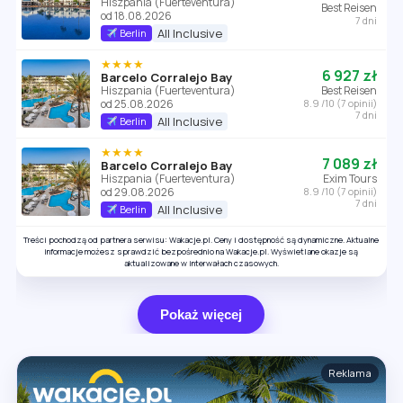
Hiszpania (Fuerteventura)
Best Reisen
od 18.08.2026
7 dni
All Inclusive
Berlin
★★★★
6 927 zł
Barcelo Corralejo Bay
Hiszpania (Fuerteventura)
Best Reisen
od 25.08.2026
8.9 /10 (7 opinii)
7 dni
All Inclusive
Berlin
★★★★
7 089 zł
Barcelo Corralejo Bay
Hiszpania (Fuerteventura)
Exim Tours
od 29.08.2026
8.9 /10 (7 opinii)
7 dni
All Inclusive
Berlin
Treści pochodzą od partnera serwisu: Wakacje.pl. Ceny i dostępność są dynamiczne. Aktualne
informacje możesz sprawdzić bezpośrednio na Wakacje.pl. Wyświetlane okazje są
aktualizowane w interwałach czasowych.
Pokaż więcej
Reklama