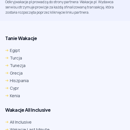
Odkryjwakacje.pl prowadzą do strony partnera: Wakacje.pl. Wydawca
serwisu otrzymuje prowizje za każdą sfinalizowaną transakcję, która
została rozpoczęta poprzez kliknięcie linku partnera.
Tanie Wakacje
Egipt
Turcja
Tunezja
Grecja
Hiszpania
Cypr
Kenia
Wakacje All Inclusive
All Inclusive
Wakacje Last Minute