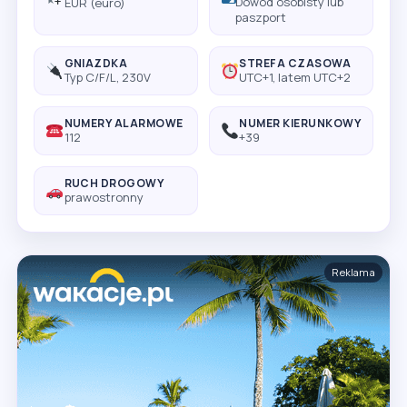
Dowód osobisty lub
EUR (euro)
paszport
GNIAZDKA
STREFA CZASOWA
Typ C/F/L, 230V
UTC+1, latem UTC+2
NUMERY ALARMOWE
NUMER KIERUNKOWY
112
+39
RUCH DROGOWY
prawostronny
Reklama