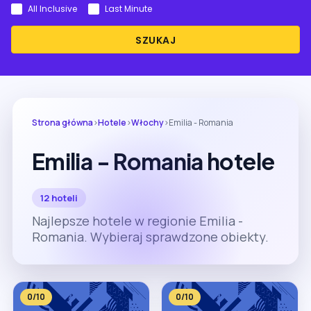
All Inclusive
Last Minute
SZUKAJ
Strona główna
›
Hotele
›
Włochy
›
Emilia - Romania
Emilia - Romania hotele
12 hoteli
Najlepsze hotele w regionie Emilia -
Romania. Wybieraj sprawdzone obiekty.
0/10
0/10