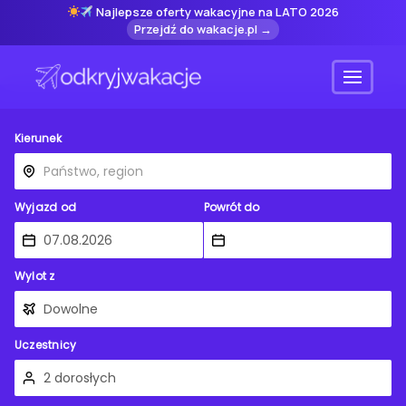
Najlepsze oferty wakacyjne na LATO 2026
Przejdź do wakacje.pl →
Menu
Kierunek
Wyjazd od
Powrót do
Wylot z
Uczestnicy