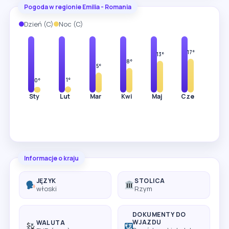
Pogoda w regionie Emilia - Romania
Dzień (C)
Noc (C)
7°
9°
14°
18°
23°
28°
31°
20°
17°
13°
8°
5°
1°
0°
Sty
Lut
Mar
Kwi
Maj
Cze
Lip
Informacje o kraju
JĘZYK
STOLICA
włoski
Rzym
DOKUMENTY DO
WJAZDU
WALUTA