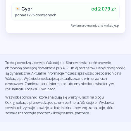
Cypr
od 2 079 zł
ponad 1273 dostępnych
Reklama dynamiczna wakacje.pl
Treści pochodzą z serwisu Wakacje.pl. Stanowią własność prawnie
chronioną należącą do Wakacje.pl S.A. i/lub jej partnerów. Ceny i dostępność
są dynamiczne. Aktualne informacje możesz sprawdzić bezpośrednio na
Wakacje.pl. Wyświetlane okazje są aktualizowane w interwałach
czasowych. Zamieszczone informacje lub ceny nie stanowią oferty w
rozumieniu Kodeksu Cywilnego.
Wszystkie odnośniki, które znajdują się w artykułach na blogu
Odkryjwakacje.pl prowadzą do strony partnera: Wakacje.pl. Wydawca
serwisu otrzymuje prowizje za każdą sfinalizowaną transakcję, która
została rozpoczęta poprzez kliknięcie linku partnera.