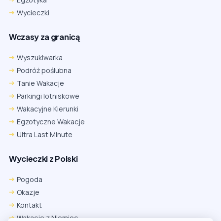
Wycieczki
Wczasy za granicą
Wyszukiwarka
Podróż poślubna
Tanie Wakacje
Parkingi lotniskowe
Wakacyjne Kierunki
Egzotyczne Wakacje
Ultra Last Minute
Wycieczki z Polski
Chrome
Safari iOS
Safari macOS
Edge
Pogoda
Firefox
Inna
Okazje
Ustawienia → Prywatność i bezpieczeństwo → Pliki cookie innych
Kontakt
firm → ustaw „Zezwalaj”.
Na czas rezerwacji nie blokuj cookies i śledzenia dla tej witryny.
Wakacje z Niemiec