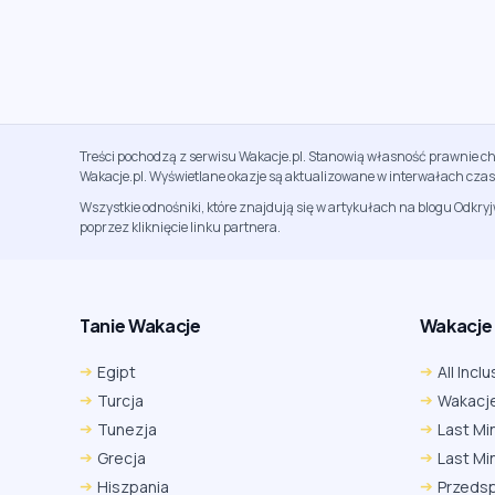
Treści pochodzą z serwisu Wakacje.pl. Stanowią własność prawnie ch
Wakacje.pl. Wyświetlane okazje są aktualizowane w interwałach cza
Wszystkie odnośniki, które znajdują się w artykułach na blogu Odkry
poprzez kliknięcie linku partnera.
Tanie Wakacje
Wakacje A
Egipt
All Inclu
Turcja
Wakacje
Tunezja
Last Mi
Grecja
Last Mi
Hiszpania
Przeds