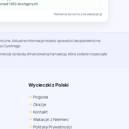
onad 1282 dostępnych
Reklama dynamiczna wakacje.pl
namiczne. Aktualne informacje możesz sprawdzić bezpośrednio na
su Cywilnego.
rowizje za każdą sfinalizowaną transakcję, która została rozpoczęta
Wycieczki z Polski
Chrome
Safari iOS
Safari macOS
Pogoda
Edge
Firefox
Inna
Okazje
Ustawienia → Prywatność i bezpieczeństwo → Pliki
Kontakt
cookie innych firm → ustaw „Zezwalaj”.
Na czas rezerwacji nie blokuj cookies i śledzenia dla tej
Wakacje z Niemiec
witryny.
Polityka Prywatności
Na czas rezerwacji nie korzystaj z trybu incognito.