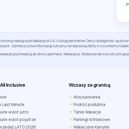
p
ronioną należącą do Wakacje.pl S.A. i/lub jej partnerów. Ceny i dostępność są dy
sowych. Zamieszczone informacje lub ceny nie stanowią oferty w rozumieniu Kodek
jwakacje.pl prowadzą do strony partnera: Wakacje.pl. Wydawca serwisu otrzymuje p
ll Inclusive
Wczasy za granicą
sive
Wyszukiwarka
 Last Minute
Podróż poślubna
nute wylot jutro
Tanie Wakacje
nute wylot pojutrze
Parkingi lotniskowe
przedaż LATO 2026
Wakacyjne Kierunki