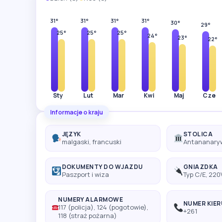
31°
31°
31°
31°
30°
29°
25°
25°
25°
24°
23°
22°
Sty
Lut
Mar
Kwi
Maj
Cze
Informacje o kraju
JĘZYK
STOLICA
malgaski, francuski
Antananary
DOKUMENTY DO WJAZDU
GNIAZDKA
Paszport i wiza
Typ C/E, 220
NUMERY ALARMOWE
NUMER KIE
117 (policja), 124 (pogotowie),
+261
118 (straż pożarna)