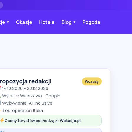
→
je
Okazje
Hotele
Blog
Pogoda
ropozycja redakcji
Wczasy
14.12.2026 – 22.12.2026
Wylot z: Warszawa - Chopin
Wyżywienie: All Inclusive
Touroperator: Itaka
Oceny turystów pochodzą z:
Wakacje.pl