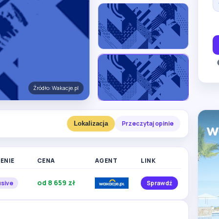
Źródło: Wakacje.pl
Przeczytaj opinie
Lokalizacja
ENIE
CENA
AGENT
LINK
Zobacz więcej
zdjęć
od 8 659 zł
usive
Sprawdź