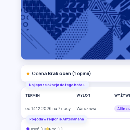
★
Ocena
Brak ocen
(1 opinii)
Najlepsze okazje do tego hotelu
TERMIN
WYLOT
WYŻYWI
od 14.12.2026 na 7 nocy
Warszawa
All Incl
Pogoda w regionie Antsiranana
Dzień (C)
Noc (C)