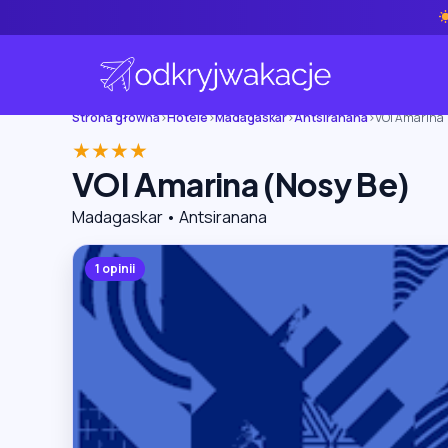
Strona główna
›
Hotele
›
Madagaskar
›
Antsiranana
›
VOI Amarina 
★★★★
VOI Amarina (Nosy Be)
Madagaskar • Antsiranana
1 opinii