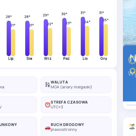
31°
31°
30°
29°
28°
28°
25°
24°
23°
22°
21°
21°
Lip
Sie
Wrz
Paź
Lis
Gru
WALUTA
wa
MGA (ariary malgaski)
STREFA CZASOWA
V
UTC+3
RUNKOWY
RUCH DROGOWY
prawostronny