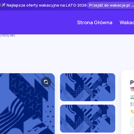
Najlepsze oferty wakacyjne na LATO 2026
Przejdź do wakacje.pl 
Strona Główna
Wakac
(Nosy Be)
P