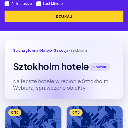
All Inclusive
Last Minute
SZUKAJ
Strona główna
›
Hotele
›
Szwecja
›
Sztokholm
Sztokholm hotele
8 hoteli
Najlepsze hotele w regionie Sztokholm.
Wybieraj sprawdzone obiekty.
0/10
0/10