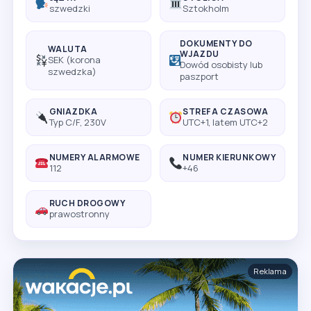
szwedzki
Sztokholm
DOKUMENTY DO
WALUTA
WJAZDU
SEK (korona
Dowód osobisty lub
szwedzka)
paszport
GNIAZDKA
STREFA CZASOWA
Typ C/F, 230V
UTC+1, latem UTC+2
NUMERY ALARMOWE
NUMER KIERUNKOWY
112
+46
RUCH DROGOWY
prawostronny
Reklama