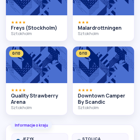
★★★★
★★★
Freys (Stockholm)
Malardrottningen
Sztokholm
Sztokholm
0/10
0/10
★★★★
★★★★
Quality Strawberry
Downtown Camper
Arena
By Scandic
Sztokholm
Sztokholm
Informacje o kraju
JĘZYK
STOLICA