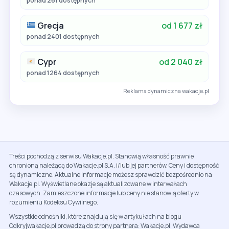
ponad 261 dostępnych
Grecja
od 1 677 zł
ponad 2401 dostępnych
Cypr
od 2 040 zł
ponad 1264 dostępnych
Reklama dynamiczna wakacje.pl
Treści pochodzą z serwisu Wakacje.pl. Stanowią własność prawnie
chronioną należącą do Wakacje.pl S.A. i/lub jej partnerów. Ceny i dostępność
są dynamiczne. Aktualne informacje możesz sprawdzić bezpośrednio na
Wakacje.pl. Wyświetlane okazje są aktualizowane w interwałach
czasowych. Zamieszczone informacje lub ceny nie stanowią oferty w
rozumieniu Kodeksu Cywilnego.
Wszystkie odnośniki, które znajdują się w artykułach na blogu
Odkryjwakacje.pl prowadzą do strony partnera: Wakacje.pl. Wydawca