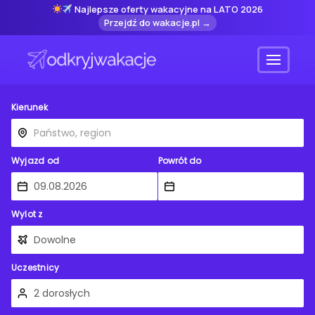
Najlepsze oferty wakacyjne na LATO 2026
Przejdź do wakacje.pl →
Menu
Kierunek
Wyjazd od
Powrót do
Wylot z
Uczestnicy