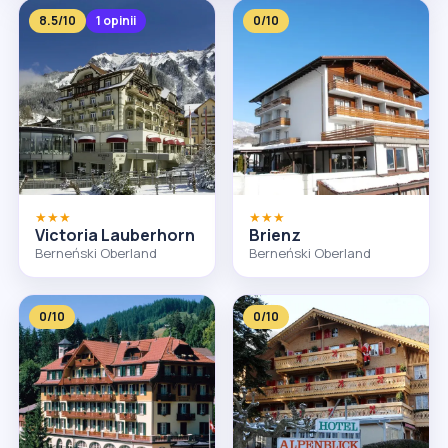
8.5/10
1 opinii
0/10
★★★
★★★
Victoria Lauberhorn
Brienz
Berneński Oberland
Berneński Oberland
0/10
0/10