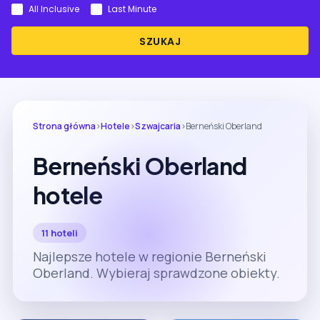
All Inclusive
Last Minute
SZUKAJ
Strona główna
›
Hotele
›
Szwajcaria
›
Berneński Oberland
Berneński Oberland
hotele
11 hoteli
Najlepsze hotele w regionie Berneński
Oberland. Wybieraj sprawdzone obiekty.