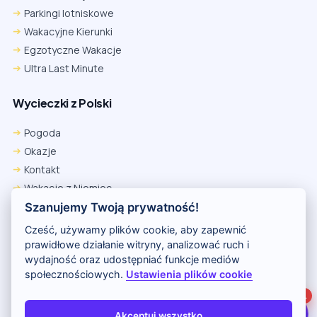
Parkingi lotniskowe
Wakacyjne Kierunki
Egzotyczne Wakacje
Ultra Last Minute
Wycieczki z Polski
Chrome
Safari iOS
Safari macOS
Edge
Pogoda
Firefox
Inna
Okazje
Ustawienia → Prywatność i bezpieczeństwo → Pliki cookie innych
Kontakt
firm → ustaw „Zezwalaj”.
Na czas rezerwacji nie blokuj cookies i śledzenia dla tej witryny.
Wakacje z Niemiec
Na czas rezerwacji nie korzystaj z trybu incognito.
Polityka Prywatności
Szanujemy Twoją prywatność!
Wakacje w Egipcie
Cześć, używamy plików cookie, aby zapewnić
Rankingi hoteli
prawidłowe działanie witryny, analizować ruch i
wydajność oraz udostępniać funkcje mediów
społecznościowych.
Ustawienia plików cookie
Partnerem serwisu jest portal Wakacje.pl
1
O nas
Kontakt i reklama
Polityka prywatności
Akceptuj wszystko