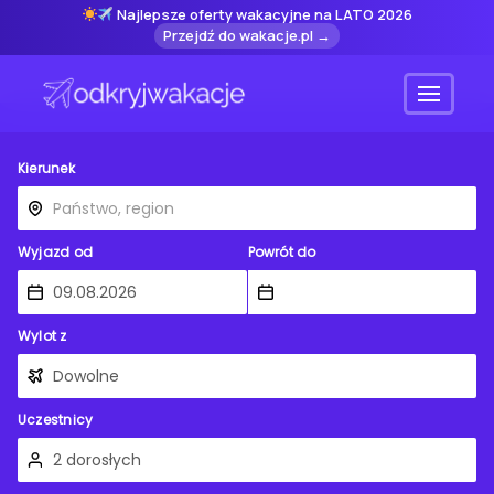
Najlepsze oferty wakacyjne na LATO 2026
Przejdź do wakacje.pl →
Menu
Kierunek
Wyjazd od
Powrót do
Wylot z
Uczestnicy