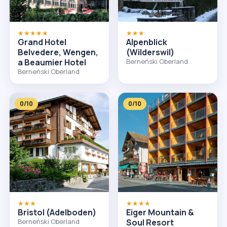
★★★★★
★★★
Grand Hotel
Alpenblick
Belvedere, Wengen,
(Wilderswil)
a Beaumier Hotel
Berneński Oberland
Berneński Oberland
0/10
0/10
★★★
★★★★
Bristol (Adelboden)
Eiger Mountain &
Berneński Oberland
Soul Resort