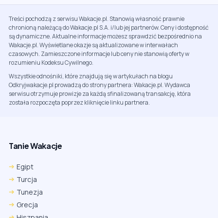
Treści pochodzą z serwisu Wakacje.pl. Stanowią własność prawnie
chronioną należącą do Wakacje.pl S.A. i/lub jej partnerów. Ceny i dostępność
są dynamiczne. Aktualne informacje możesz sprawdzić bezpośrednio na
Wakacje.pl. Wyświetlane okazje są aktualizowane w interwałach
czasowych. Zamieszczone informacje lub ceny nie stanowią oferty w
rozumieniu Kodeksu Cywilnego.
Wszystkie odnośniki, które znajdują się w artykułach na blogu
Odkryjwakacje.pl prowadzą do strony partnera: Wakacje.pl. Wydawca
serwisu otrzymuje prowizje za każdą sfinalizowaną transakcję, która
została rozpoczęta poprzez kliknięcie linku partnera.
Tanie Wakacje
Egipt
Turcja
Tunezja
Grecja
Hiszpania