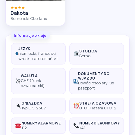
★★★★
Dakota
Berneński Oberland
Informacje o kraju
JĘZYK
STOLICA
niemiecki, francuski,
Berno
włoski, retoromański
DOKUMENTY DO
WALUTA
WJAZDU
CHF (frank
Dowód osobisty lub
szwajcarski)
paszport
GNIAZDKA
STREFA CZASOWA
Typ C/J, 230V
UTC+1, latem UTC+2
NUMERY ALARMOWE
NUMER KIERUNKOWY
112
+41