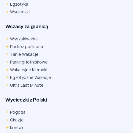
Egzotyka
Wycieczki
Wczasy za granicą
Wyszukiwarka
Podróż poślubna
Tanie Wakacje
Parkingi lotniskowe
Wakacyjne Kierunki
Egzotyczne Wakacje
Ultra Last Minute
Wycieczki z Polski
Chrome
Safari iOS
Safari macOS
Edge
Pogoda
Firefox
Inna
Okazje
Ustawienia → Prywatność i bezpieczeństwo → Pliki cookie innych
Kontakt
firm → ustaw „Zezwalaj”.
Na czas rezerwacji nie blokuj cookies i śledzenia dla tej witryny.