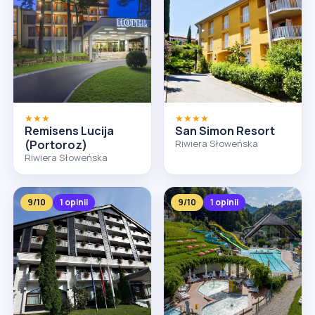
★★★
★★★★
Remisens Lucija
San Simon Resort
(Portoroz)
Riwiera Słoweńska
Riwiera Słoweńska
9/10
1 opinii
9/10
1 opinii