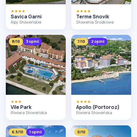
★★★★
★★★★
Savica Garni
Terme Snovik
Alpy Słoweńskie
Słowenia Środkowa
8/10
3 opinii
7/10
2 opinii
★★★
★★★★
Vile Park
Apollo (Portoroz)
Riwiera Słoweńska
Riwiera Słoweńska
6.5/10
1 opinii
0/10