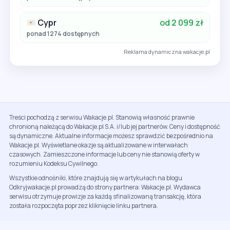
Cypr
od 2 099 zł
ponad 1274 dostępnych
Reklama dynamiczna wakacje.pl
Treści pochodzą z serwisu Wakacje.pl. Stanowią własność prawnie
chronioną należącą do Wakacje.pl S.A. i/lub jej partnerów. Ceny i dostępność
są dynamiczne. Aktualne informacje możesz sprawdzić bezpośrednio na
Wakacje.pl. Wyświetlane okazje są aktualizowane w interwałach
czasowych. Zamieszczone informacje lub ceny nie stanowią oferty w
rozumieniu Kodeksu Cywilnego.
Wszystkie odnośniki, które znajdują się w artykułach na blogu
Odkryjwakacje.pl prowadzą do strony partnera: Wakacje.pl. Wydawca
serwisu otrzymuje prowizje za każdą sfinalizowaną transakcję, która
została rozpoczęta poprzez kliknięcie linku partnera.