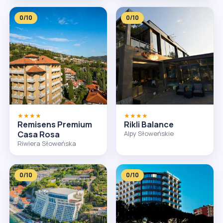
0/10
0/10
★★★★
★★★★
Remisens Premium
Rikli Balance
Casa Rosa
Alpy Słoweńskie
Riwiera Słoweńska
0/10
0/10