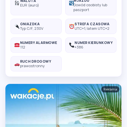
WJAZDU
WALUTA
Dowód osobisty lub
EUR (euro)
paszport
GNIAZDKA
STREFA CZASOWA
Typ C/F, 230V
UTC+1, latem UTC+2
NUMERY ALARMOWE
NUMER KIERUNKOWY
112
+386
RUCH DROGOWY
prawostronny
Reklama