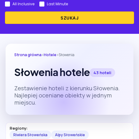
All Inclusive
Last Minute
SZUKAJ
Strona główna
›
Hotele
›
Słowenia
Słowenia hotele
43 hoteli
Zestawienie hoteli z kierunku Słowenia.
Najlepiej oceniane obiekty w jednym
miejscu.
Regiony:
Riwiera Słoweńska
Alpy Słoweńskie