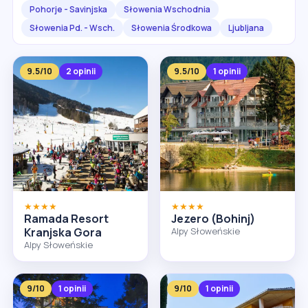
Pohorje - Savinjska
Słowenia Wschodnia
Słowenia Pd. - Wsch.
Słowenia Środkowa
Ljubljana
9.5/10
2 opinii
9.5/10
1 opinii
★★★★
★★★★
Ramada Resort
Jezero (Bohinj)
Kranjska Gora
Alpy Słoweńskie
Alpy Słoweńskie
9/10
1 opinii
9/10
1 opinii