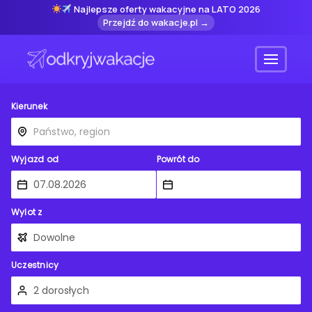
Najlepsze oferty wakacyjne na LATO 2026
Przejdź do wakacje.pl →
Menu
Kierunek
Wyjazd od
Powrót do
Wylot z
Uczestnicy