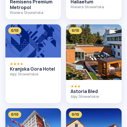
Remisens Premium
Haliaetum
Metropol
Riwiera Słoweńska
Riwiera Słoweńska
0/10
0/10
★★★★
Kranjska Gora Hotel
Alpy Słoweńskie
★★★
Astoria Bled
Alpy Słoweńskie
0/10
0/10