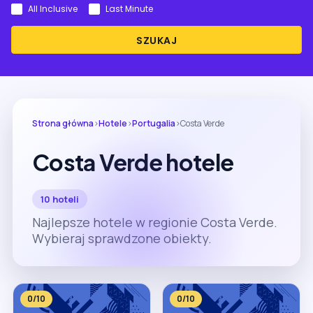
All Inclusive
Last Minute
SZUKAJ
Strona główna
›
Hotele
›
Portugalia
›
Costa Verde
Costa Verde hotele
10 hoteli
Najlepsze hotele w regionie Costa Verde.
Wybieraj sprawdzone obiekty.
0/10
0/10