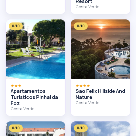
Resort
Costa Verde
0/10
0/10
★★★
★★★★
Apartamentos
Sao Felix Hillside And
Turisticos Pinhal da
Nature
Foz
Costa Verde
Costa Verde
0/10
0/10