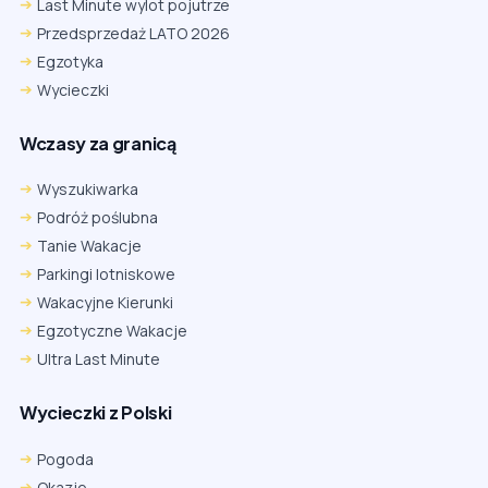
Last Minute wylot pojutrze
Przedsprzedaż LATO 2026
Egzotyka
Wycieczki
Wczasy za granicą
Wyszukiwarka
Podróż poślubna
Tanie Wakacje
Parkingi lotniskowe
Wakacyjne Kierunki
Egzotyczne Wakacje
Ultra Last Minute
Wycieczki z Polski
Chrome
Safari iOS
Safari macOS
Edge
Pogoda
Firefox
Inna
Okazje