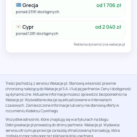
Grecja
od 1 706 zł
ponad 2391 dostępnych
Cypr
od 2 040 zł
ponad 1281 dostępnych
Reklama dynamiczna wakacje.pl
Treści pochodzą z serwisu Wakacje.pl. Stanowią własność prawnie
chronioną należącą do Wakacje.pl S.A. i/lub jej partnerów. Ceny i dostępność
są dynamiczne. Aktualne informacje możesz sprawdzić bezpośrednio na
Wakacje.pl. Wyświetlane okazje są aktualizowane w interwałach
czasowych. Zamieszczone informacje lub ceny nie stanowią oferty w
rozumieniu Kodeksu Cywilnego.
Wszystkie odnośniki, które znajdują się w artykułach na blogu
Odkryjwakacje.pl prowadzą do strony partnera: Wakacje.pl. Wydawca
serwisu otrzymuje prowizje za każdą sfinalizowaną transakcję, która
została rozpoczęta poprzez kliknięcie linku partnera.