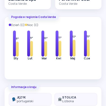
Costa Verde
Costa Verde
Pogoda w regionie Costa Verde
Dzień (C)
Noc (C)
14°
15°
17°
18°
20°
23°
25°
17°
15°
13°
11°
9°
10°
8°
Sty
Lut
Mar
Kwi
Maj
Cze
Lip
Informacje o kraju
JĘZYK
STOLICA
portugalski
Lizbona