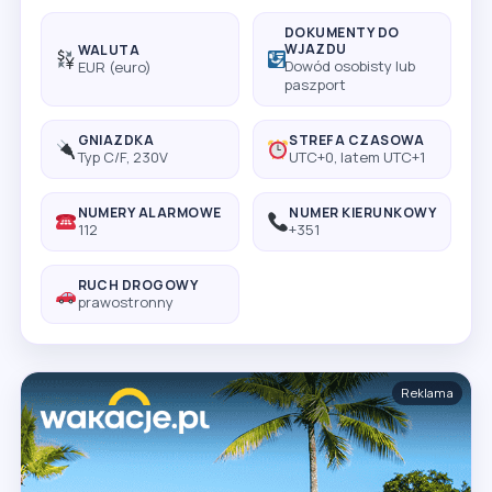
DOKUMENTY DO
WJAZDU
WALUTA
Dowód osobisty lub
EUR (euro)
paszport
GNIAZDKA
STREFA CZASOWA
Typ C/F, 230V
UTC+0, latem UTC+1
NUMERY ALARMOWE
NUMER KIERUNKOWY
112
+351
RUCH DROGOWY
prawostronny
Reklama