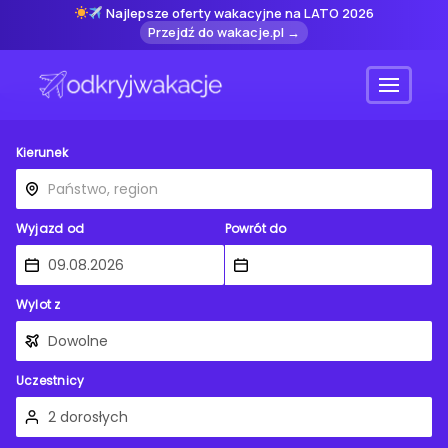
Najlepsze oferty wakacyjne na LATO 2026
Przejdź do wakacje.pl →
Menu
Kierunek
Wyjazd od
Powrót do
Wylot z
Uczestnicy