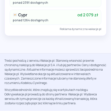
ponad 2391 dostępnych
Cypr
od 2 079 zł
ponad 1264 dostępnych
Reklama dynamiczna wakacje.pl
Treści pochodzą z serwisu Wakacje.pl. Stanowią własność prawnie
chronioną należącą do Wakacje.pl S.A. i/lub jej partnerów. Ceny i dostępność
są dynamiczne. Aktualne informacje możesz sprawdzić bezpośrednio na
Wakacje.pl. Wyświetlane okazje są aktualizowane w interwałach
czasowych. Zamieszczone informacje lub ceny nie stanowią oferty w
rozumieniu Kodeksu Cywilnego.
Wszystkie odnośniki, które znajdują się w artykułach na blogu
Odkryjwakacje.pl prowadzą do strony partnera: Wakacje.pl. Wydawca
serwisu otrzymuje prowizje za każdą sfinalizowaną transakcję, która
została rozpoczęta poprzez kliknięcie linku partnera.