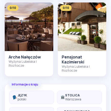
0/10
0/10
Arche Nałęczów
Pensjonat
Wyżyna Lubelska I
Kazimierski
Roztocze
Wyżyna Lubelska I
Roztocze
Informacje o kraju
JĘZYK
STOLICA
polski
Warszawa