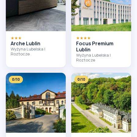
★★★
★★★★
Arche Lublin
Focus Premium
Wyżyna Lubelska I
Lublin
Roztocze
Wyżyna Lubelska I
Roztocze
0/10
0/10