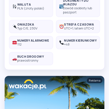
DOKUMENTY DO
WJAZDU
WALUTA
Dowód osobisty lub
PLN (złoty polski)
paszport
GNIAZDKA
STREFA CZASOWA
Typ C/E, 230V
UTC+1, latem UTC+2
NUMERY ALARMOWE
NUMER KIERUNKOWY
112
+48
RUCH DROGOWY
prawostronny
Reklama