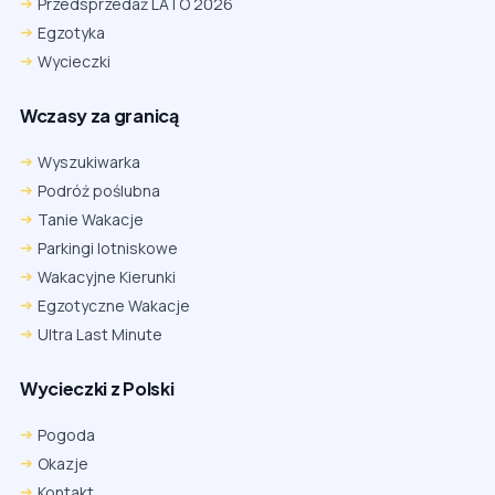
Przedsprzedaż LATO 2026
Egzotyka
Wycieczki
Wczasy za granicą
Wyszukiwarka
Podróż poślubna
Tanie Wakacje
Parkingi lotniskowe
Wakacyjne Kierunki
Egzotyczne Wakacje
Ultra Last Minute
Wycieczki z Polski
Chrome
Safari iOS
Safari macOS
Edge
Pogoda
Firefox
Inna
Okazje
Ustawienia → Prywatność i bezpieczeństwo → Pliki cookie innych
Kontakt