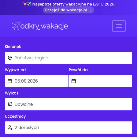
Najlepsze oferty wakacyjne na LATO 2026
Przejdź do wakacje.pl →
Menu
Kierunek
Wyjazd od
Powrót do
Wylot z
Uczestnicy