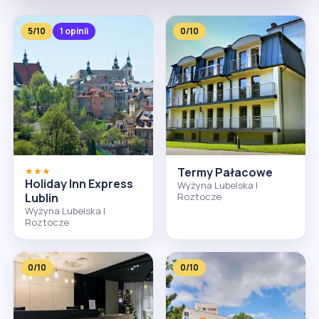
5/10
1 opinii
0/10
★★★
Termy Pałacowe
Holiday Inn Express
Wyżyna Lubelska I
Lublin
Roztocze
Wyżyna Lubelska I
Roztocze
0/10
0/10