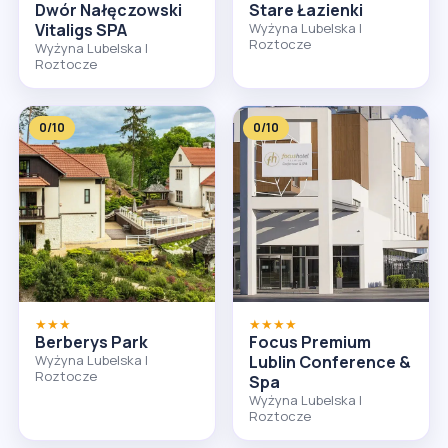
Dwór Nałęczowski
Stare Łazienki
Vitaligs SPA
Wyżyna Lubelska I
Roztocze
Wyżyna Lubelska I
Roztocze
0/10
0/10
★★★
★★★★
Berberys Park
Focus Premium
Wyżyna Lubelska I
Lublin Conference &
Roztocze
Spa
Wyżyna Lubelska I
Roztocze