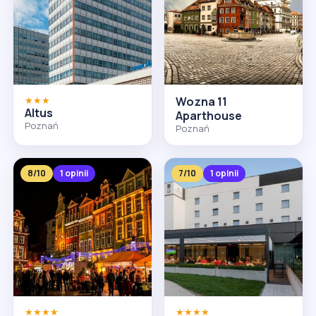
★★★
Wozna 11
Altus
Aparthouse
Poznań
Poznań
8/10
1 opinii
7/10
1 opinii
★★★★
★★★★