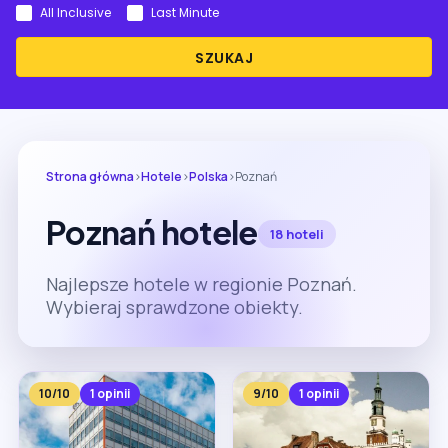
All Inclusive
Last Minute
SZUKAJ
Strona główna
›
Hotele
›
Polska
›
Poznań
Poznań hotele
18 hoteli
Najlepsze hotele w regionie Poznań.
Wybieraj sprawdzone obiekty.
10/10
1 opinii
9/10
1 opinii