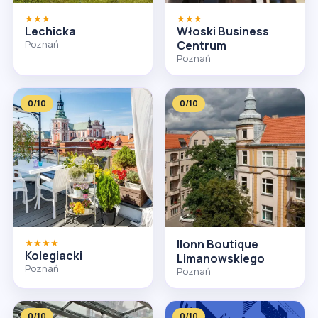
★★★
★★★
Lechicka
Włoski Business
Poznań
Centrum
Poznań
0/10
0/10
★★★★
Ilonn Boutique
Kolegiacki
Limanowskiego
Poznań
Poznań
0/10
0/10