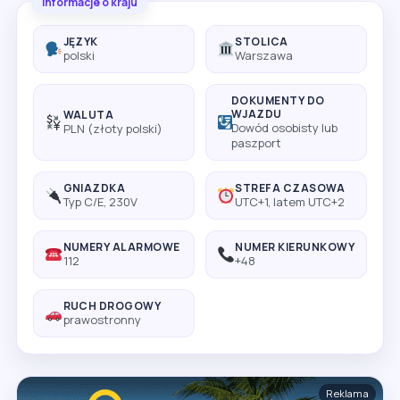
Informacje o kraju
JĘZYK
STOLICA
polski
Warszawa
DOKUMENTY DO
WJAZDU
WALUTA
Dowód osobisty lub
PLN (złoty polski)
paszport
GNIAZDKA
STREFA CZASOWA
Typ C/E, 230V
UTC+1, latem UTC+2
NUMERY ALARMOWE
NUMER KIERUNKOWY
112
+48
RUCH DROGOWY
prawostronny
Reklama