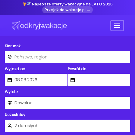
Najlepsze oferty wakacyjne na LATO 2026
Przejdź do wakacje.pl →
Menu
Kierunek
Wyjazd od
Powrót do
Wylot z
Uczestnicy