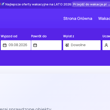
Najlepsze oferty wakacyjne na LATO 2026
Przejdź do wakacje.pl 
Strona Główna
Wakac
Wyjazd od
Powrót do
Wylot z
Ucze
ieraj sprawdzone obiekty.