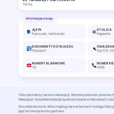
Tahaa
Informacje o kraju
JĘZYK
STOLICA
francuski, tahitański
Papeete
DOKUMENTY DO WJAZDU
GNIAZDK
Paszport
Typ C/E, 2
NUMERY ALARMOWE
NUMER KI
112
+689
Treści pochodzą z serwisu Wakacje.pl. Stanowią własność prawnie ch
Wakacje.pl. Wyświetlane okazje są aktualizowane w interwałach cza
Wszystkie odnośniki, które znajdują się w artykułach na blogu Odkry
poprzez kliknięcie linku partnera.