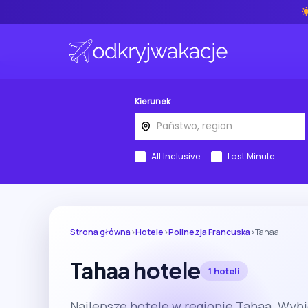
Kierunek
All Inclusive
Last Minute
Strona główna
›
Hotele
›
Polinezja Francuska
›
Tahaa
Tahaa hotele
1 hoteli
Najlepsze hotele w regionie Tahaa. Wyb