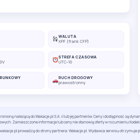
WALUTA
XPF (frank CFP)
A
STREFA CZASOWA
20V
UTC-10
ERUNKOWY
RUCH DROGOWY
prawostronny
ronioną należącą do Wakacje.pl S.A. i/lub jej partnerów. Ceny i dostępność są dy
sowych. Zamieszczone informacje lub ceny nie stanowią oferty w rozumieniu Kodek
jwakacje.pl prowadzą do strony partnera: Wakacje.pl. Wydawca serwisu otrzymuje p