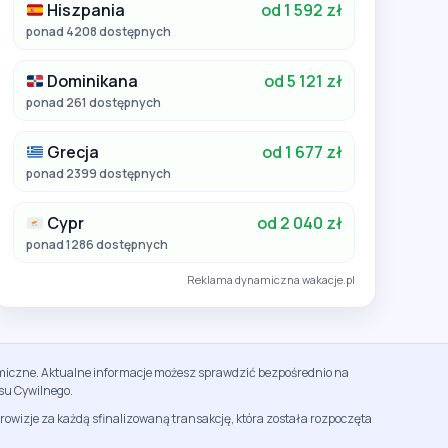
Hiszpania
od 1 592 zł
ponad 4208 dostępnych
Dominikana
od 5 121 zł
ponad 261 dostępnych
Grecja
od 1 677 zł
ponad 2399 dostępnych
Cypr
od 2 040 zł
ponad 1286 dostępnych
Reklama dynamiczna wakacje.pl
namiczne. Aktualne informacje możesz sprawdzić bezpośrednio na
su Cywilnego.
rowizje za każdą sfinalizowaną transakcję, która została rozpoczęta