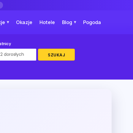
→
je
Okazje
Hotele
Blog
Pogoda
stnicy
SZUKAJ