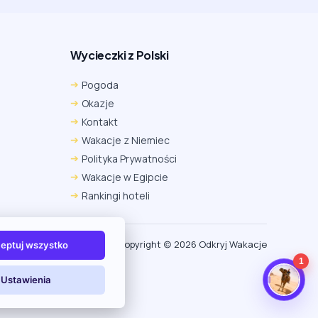
Wycieczki z Polski
Chrome
Safari iOS
Safari macOS
Pogoda
Edge
Firefox
Inna
Okazje
Ustawienia → Prywatność i bezpieczeństwo → Pliki
Kontakt
cookie innych firm → ustaw „Zezwalaj”.
Na czas rezerwacji nie blokuj cookies i śledzenia dla tej
Wakacje z Niemiec
witryny.
Polityka Prywatności
Na czas rezerwacji nie korzystaj z trybu incognito.
Wakacje w Egipcie
Rankingi hoteli
Copyright (c) 2026 Odkryj Wakacje
eptuj wszystko
1
Ustawienia