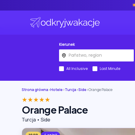
Kierunek
All Inclusive
Last Minute
Strona główna
›
Hotele
›
Turcja
›
Side
›
Orange Palace
★★★★★
Orange Palace
Turcja • Side