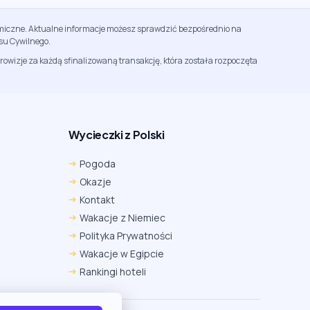
namiczne. Aktualne informacje możesz sprawdzić bezpośrednio na
su Cywilnego.
rowizje za każdą sfinalizowaną transakcję, która została rozpoczęta
Wycieczki z Polski
Chrome
Safari iOS
Safari macOS
Pogoda
Edge
Firefox
Inna
Okazje
Ustawienia → Prywatność i bezpieczeństwo → Pliki
Kontakt
cookie innych firm → ustaw „Zezwalaj”.
Na czas rezerwacji nie blokuj cookies i śledzenia dla tej
Wakacje z Niemiec
witryny.
Polityka Prywatności
Na czas rezerwacji nie korzystaj z trybu incognito.
Wakacje w Egipcie
Rankingi hoteli