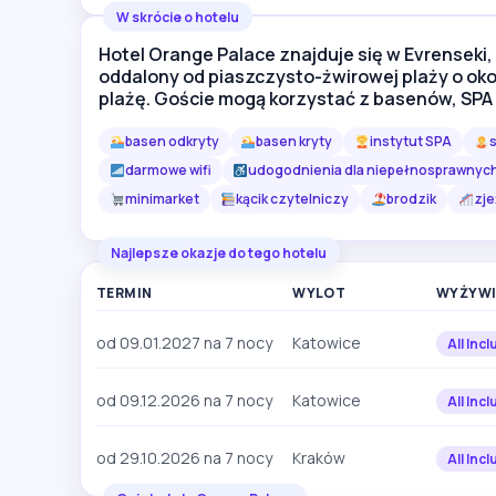
W skrócie o hotelu
Hotel Orange Palace znajduje się w Evrenseki, 
oddalony od piaszczysto-żwirowej plaży o ok
plażę. Goście mogą korzystać z basenów, SPA 
basen odkryty
basen kryty
instytut SPA
darmowe wifi
udogodnienia dla niepełnosprawnyc
minimarket
kącik czytelniczy
brodzik
zje
Najlepsze okazje do tego hotelu
TERMIN
WYLOT
WYŻYWI
od 09.01.2027 na 7 nocy
Katowice
All Incl
od 09.12.2026 na 7 nocy
Katowice
All Incl
od 29.10.2026 na 7 nocy
Kraków
All Incl