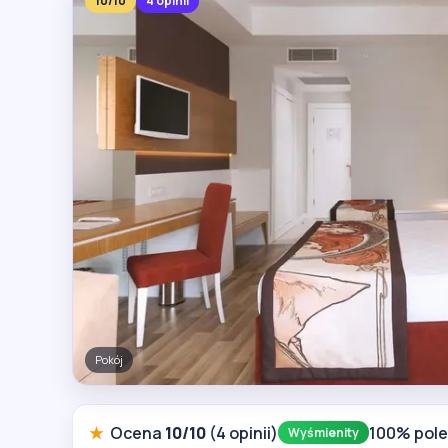
10/10
4 opinii
Drink bar
★
Ocena
10/10
(4 opinii)
100% pol
Wyśmienity