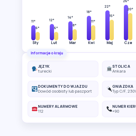
26°
22°
20°
18°
15°
14°
12°
11°
11°
8°
6°
6°
Sty
Lut
Mar
Kwi
Maj
Cze
Informacje o kraju
JĘZYK
STOLICA
turecki
Ankara
DOKUMENTY DO WJAZDU
GNIAZDKA
Dowód osobisty lub paszport
Typ C/F, 230
NUMERY ALARMOWE
NUMER KIE
112
+90