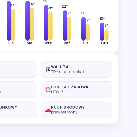
26°
24°
23°
22°
21°
17°
17°
13°
12°
8°
Lip
Sie
Wrz
Paź
Lis
Gru
WALUTA
TRY (lira turecka)
STREFA CZASOWA
V
UTC+3
RUNKOWY
RUCH DROGOWY
prawostronny