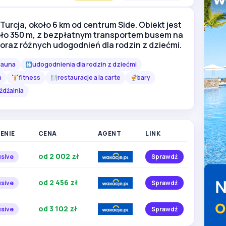
Turcja, około 6 km od centrum Side. Obiekt jest
oło 350 m, z bezpłatnym transportem busem na
Zobacz więcej
oraz różnych udogodnień dla rodzin z dziećmi.
zdjęć
sauna
udogodnienia dla rodzin z dziećmi
h
fitness
restauracje a la carte
bary
żdżalnia
ENIE
CENA
AGENT
LINK
od 2 002 zł
usive
Sprawdź
od 2 456 zł
usive
Sprawdź
od 3 102 zł
usive
Sprawdź