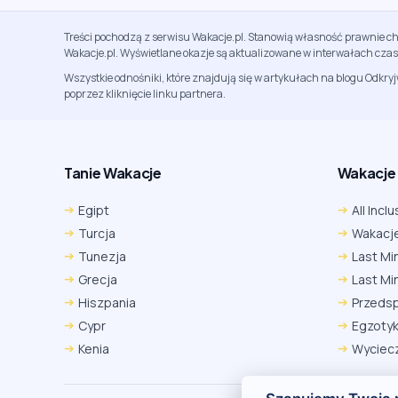
Treści pochodzą z serwisu Wakacje.pl. Stanowią własność prawnie ch
Wakacje.pl. Wyświetlane okazje są aktualizowane w interwałach cza
Wszystkie odnośniki, które znajdują się w artykułach na blogu Odkry
poprzez kliknięcie linku partnera.
Tanie Wakacje
Wakacje A
Egipt
All Inclu
Turcja
Wakacje
Tunezja
Last Mi
Grecja
Last Mi
Hiszpania
Przeds
Cypr
Egzoty
Kenia
Wyciecz