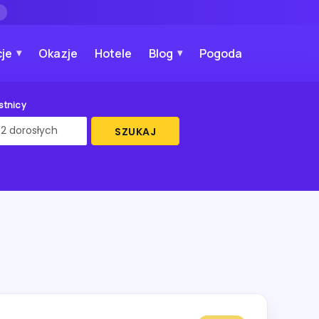
→
je
Okazje
Hotele
Blog
Pogoda
stnicy
SZUKAJ