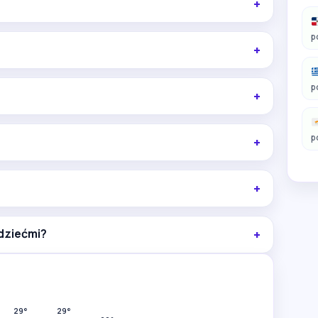
p
p
p
 dziećmi?
29°
29°