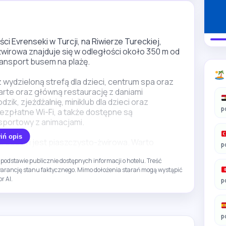
i Evrenseki w Turcji, na Riwierze Tureckiej,
żwirowa znajduje się w odległości około 350 m od
ransport busem na plażę.
 wydzieloną strefą dla dzieci, centrum spa oraz
 carte oraz główną restaurację z daniami
k, zjeżdżalnię, miniklub dla dzieci oraz
p
ezpłatne Wi-Fi, a także dostępne są
sportowy z animacjami.
iń opis
o 350 m i jest piaszczysto-żwirowa. Warto
p
odatkowo płatna lub dostępna sezonowo. To opcja
podstawie publicznie dostępnych informacji o hotelu. Treść
jących spokojnego wypoczynku z dostępem do
gwarancję stanu faktycznego. Mimo dołożenia starań mogą wystąpić
r AI.
p
p