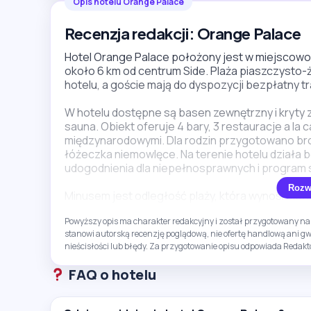
Opis hotelu Orange Palace
Recenzja redakcji: Orange Palace
Hotel Orange Palace położony jest w miejscowośc
około 6 km od centrum Side. Plaża piaszczysto-
hotelu, a goście mają do dyspozycji bezpłatny t
W hotelu dostępne są basen zewnętrzny i kryty z
sauna. Obiekt oferuje 4 bary, 3 restauracje a la
międzynarodowymi. Dla rodzin przygotowano brodzi
łóżeczka niemowlęce. Na terenie hotelu działa b
udogodnienia dla niepełnosprawnych i program 
Rozw
Minusem jest odległość plaży, która wynosi okoł
pamiętać, że część usług i atrakcji może być d
Powyższy opis ma charakter redakcyjny i został przygotowany na 
głównie dla rodzin z dziećmi oraz osób szuka
stanowi autorską recenzję poglądową, nie ofertę handlową ani 
różnych udogodnień.
nieścisłości lub błędy. Za przygotowanie opisu odpowiada Redakto
FAQ o hotelu