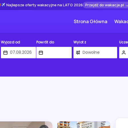
Najlepsze oferty wakacyjne na LATO 2026
Przejdź do wakacje.pl 
Strona Główna
Wakac
Wyjazd od
Powrót do
Wylot z
Ucze