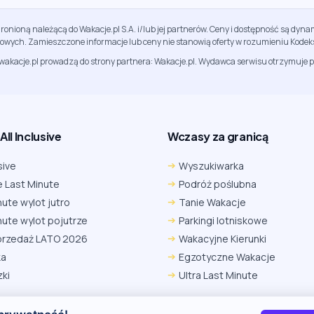
ronioną należącą do Wakacje.pl S.A. i/lub jej partnerów. Ceny i dostępność są dy
sowych. Zamieszczone informacje lub ceny nie stanowią oferty w rozumieniu Kodek
jwakacje.pl prowadzą do strony partnera: Wakacje.pl. Wydawca serwisu otrzymuje p
ll Inclusive
Wczasy za granicą
sive
Wyszukiwarka
 Last Minute
Podróż poślubna
nute wylot jutro
Tanie Wakacje
nute wylot pojutrze
Parkingi lotniskowe
przedaż LATO 2026
Wakacyjne Kierunki
ka
Egzotyczne Wakacje
ki
Ultra Last Minute