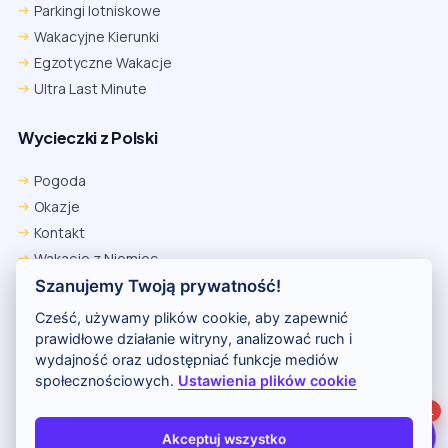
Parkingi lotniskowe
Wakacyjne Kierunki
Egzotyczne Wakacje
Ultra Last Minute
Wycieczki z Polski
Chrome
Safari iOS
Safari macOS
Edge
Pogoda
Firefox
Inna
Okazje
Ustawienia → Prywatność i bezpieczeństwo → Pliki cookie innych
Kontakt
firm → ustaw „Zezwalaj”.
Na czas rezerwacji nie blokuj cookies i śledzenia dla tej witryny.
Wakacje z Niemiec
Na czas rezerwacji nie korzystaj z trybu incognito.
Polityka Prywatności
Szanujemy Twoją prywatność!
Wakacje w Egipcie
Cześć, używamy plików cookie, aby zapewnić
Rankingi hoteli
prawidłowe działanie witryny, analizować ruch i
wydajność oraz udostępniać funkcje mediów
społecznościowych.
Ustawienia plików cookie
Partnerem serwisu jest portal Wakacje.pl
1
O nas
Kontakt i reklama
Polityka prywatności
Akceptuj wszystko