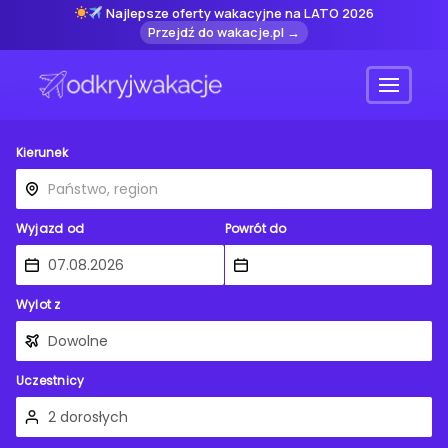
Najlepsze oferty wakacyjne na LATO 2026
Przejdź do wakacje.pl →
Menu
Kierunek
Wyjazd od
Powrót do
Wylot z
Uczestnicy