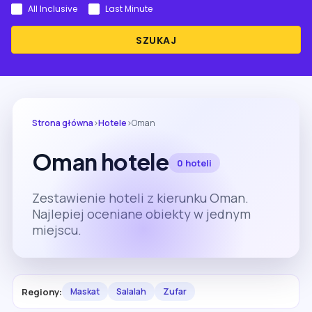
All Inclusive
Last Minute
SZUKAJ
Strona główna
›
Hotele
›
Oman
Oman hotele
0 hoteli
Zestawienie hoteli z kierunku Oman.
Najlepiej oceniane obiekty w jednym
miejscu.
Regiony:
Maskat
Salalah
Zufar