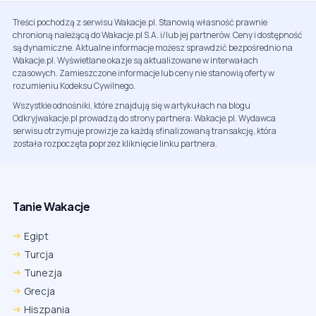
Treści pochodzą z serwisu Wakacje.pl. Stanowią własność prawnie
chronioną należącą do Wakacje.pl S.A. i/lub jej partnerów. Ceny i dostępność
są dynamiczne. Aktualne informacje możesz sprawdzić bezpośrednio na
Wakacje.pl. Wyświetlane okazje są aktualizowane w interwałach
czasowych. Zamieszczone informacje lub ceny nie stanowią oferty w
rozumieniu Kodeksu Cywilnego.
Wszystkie odnośniki, które znajdują się w artykułach na blogu
Odkryjwakacje.pl prowadzą do strony partnera: Wakacje.pl. Wydawca
serwisu otrzymuje prowizje za każdą sfinalizowaną transakcję, która
została rozpoczęta poprzez kliknięcie linku partnera.
Tanie Wakacje
Egipt
Turcja
Tunezja
Grecja
Hiszpania