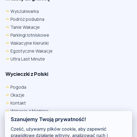
Wyszukiwarka
Podróż poślubna
Tanie Wakacje
Parkingi lotniskowe
Wakacyjne Kierunki
Egzotyczne Wakacje
Ultra Last Minute
Wycieczki z Polski
Chrome
Safari iOS
Safari macOS
Edge
Pogoda
Firefox
Inna
Okazje
Ustawienia → Prywatność i bezpieczeństwo → Pliki cookie innych
Kontakt
firm → ustaw „Zezwalaj”.
Na czas rezerwacji nie blokuj cookies i śledzenia dla tej witryny.
Wakacje z Niemiec
Na czas rezerwacji nie korzystaj z trybu incognito.
Polityka Prywatności
Szanujemy Twoją prywatność!
Wakacje w Egipcie
Cześć, używamy plików cookie, aby zapewnić
Rankingi hoteli
prawidłowe działanie witryny, analizować ruch i