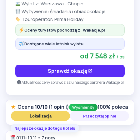
Wylot z: Warszawa - Chopin
Wyżywienie: śniadania i obiadokolacje
Touroperator: Prima Holiday
Oceny turystów pochodzą z:
Wakacje.pl
Dostępne wiele lotnisk wylotu
od 7 548 zł
/ os
Sprawdź okazję
Aktualność ceny sprawdzisz u naszego partnera Wakacje.pl
★
Ocena
10/10
(1 opinii)
100% poleca
Wyśmienity
Przeczytaj opinie
Lokalizacja
Najlepsze okazje do tego hotelu
01.11–10.11 • 7 nocy