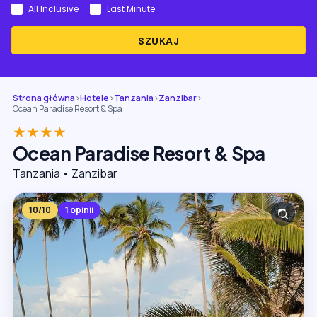
All Inclusive
Last Minute
SZUKAJ
Strona główna
›
Hotele
›
Tanzania
›
Zanzibar
›
Ocean Paradise Resort & Spa
★★★★
Ocean Paradise Resort & Spa
Tanzania • Zanzibar
10/10
1 opinii