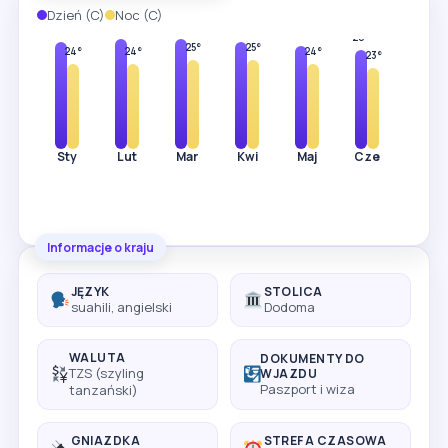
Dzień (C)
Noc (C)
31°
31°
30°
30°
29°
28°
28°
25°
25°
24°
24°
24°
23°
22°
Sty
Lut
Mar
Kwi
Maj
Cze
Lip
Informacje o kraju
JĘZYK
STOLICA
suahili, angielski
Dodoma
WALUTA
DOKUMENTY DO
TZS (szyling
WJAZDU
Paszport i wiza
tanzański)
GNIAZDKA
STREFA CZASOWA