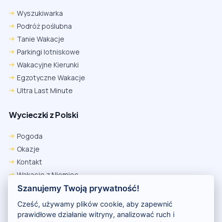
Wyszukiwarka
Podróż poślubna
Tanie Wakacje
Parkingi lotniskowe
Wakacyjne Kierunki
Egzotyczne Wakacje
Ultra Last Minute
Wycieczki z Polski
Chrome
Safari iOS
Safari macOS
Edge
Pogoda
Firefox
Inna
Okazje
Ustawienia → Prywatność i bezpieczeństwo → Pliki cookie innych
Kontakt
firm → ustaw „Zezwalaj”.
Na czas rezerwacji nie blokuj cookies i śledzenia dla tej witryny.
Wakacje z Niemiec
Na czas rezerwacji nie korzystaj z trybu incognito.
Polityka Prywatności
Szanujemy Twoją prywatność!
Wakacje w Egipcie
Cześć, używamy plików cookie, aby zapewnić
Rankingi hoteli
prawidłowe działanie witryny, analizować ruch i