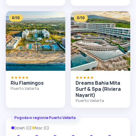
0/10
0/10
★★★★★
★★★★★
Riu Flamingos
Dreams Bahia Mita
Puerto Vallarta
Surf & Spa (Riviera
Nayarit)
Puerto Vallarta
Pogoda w regionie Puerto Vallarta
Dzień (C)
Noc (C)
28°
29°
30°
31°
32°
32°
33°