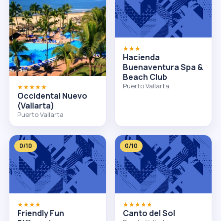
★★★
Hacienda
Buenaventura Spa &
Beach Club
Puerto Vallarta
★★★★★
Occidental Nuevo
(Vallarta)
Puerto Vallarta
0/10
0/10
★★★★
★★★★★
Friendly Fun
Canto del Sol