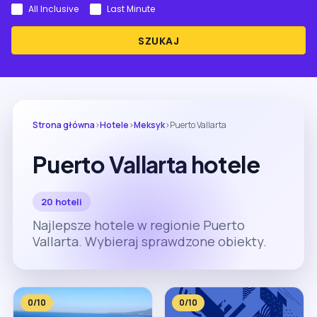
All Inclusive
Last Minute
SZUKAJ
Strona główna
›
Hotele
›
Meksyk
›
Puerto Vallarta
Puerto Vallarta hotele
20 hoteli
Najlepsze hotele w regionie Puerto
Vallarta. Wybieraj sprawdzone obiekty.
0/10
0/10