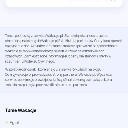
Treści pochodzą z serwisu Wakacje.pl. Stanowią własność prawnie
chronioną należącą do Wakacje.pl S.A. i/lub jej partnerów. Ceny i dostępność
są dynamiczne. Aktualne informacje możesz sprawdzić bezpośrednio na
Wakacje.pl. Wyświetlane okazje są aktualizowane w interwałach
czasowych. Zamieszczone informacje lub ceny nie stanowią oferty w
rozumieniu Kodeksu Cywilnego.
Wszystkie odnośniki, które znajdują się w artykułach na blogu
Odkryjwakacje.pl prowadzą do strony partnera: Wakacje.pl. Wydawca
serwisu otrzymuje prowizje za każdą sfinalizowaną transakcję, która
została rozpoczęta poprzez kliknięcie linku partnera.
Tanie Wakacje
Egipt