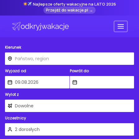
Najlepsze oferty wakacyjne na LATO 2026
Przejdź do wakacje.pl →
Menu
Kierunek
Wyjazd od
Powrót do
Wylot z
Uczestnicy