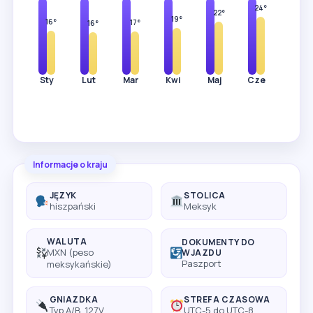
25°
24°
22°
19°
16°
17°
16°
Sty
Lut
Mar
Kwi
Maj
Cze
Lip
Informacje o kraju
JĘZYK
STOLICA
hiszpański
Meksyk
WALUTA
DOKUMENTY DO
MXN (peso
WJAZDU
Paszport
meksykańskie)
GNIAZDKA
STREFA CZASOWA
Typ A/B, 127V
UTC-5 do UTC-8