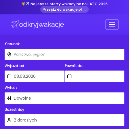
Najlepsze oferty wakacyjne na LATO 2026
Przejdź do wakacje.pl →
Menu
Kierunek
Wyjazd od
Powrót do
Wylot z
Uczestnicy