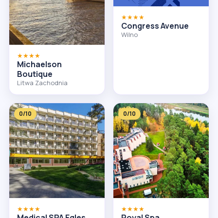
★★★★
Congress Avenue
Wilno
★★★★
Michaelson
Boutique
Litwa Zachodnia
0/10
0/10
★★★★
★★★★
Medical SPA Egles
Royal Spa