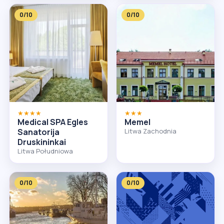
0/10
0/10
★★★★
★★★
Medical SPA Egles
Memel
Sanatorija
Litwa Zachodnia
Druskininkai
Litwa Południowa
0/10
0/10