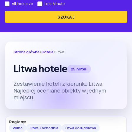
All Inclusive
Last Minute
SZUKAJ
Strona główna
›
Hotele
›
Litwa
Litwa hotele
25 hoteli
Zestawienie hoteli z kierunku Litwa.
Najlepiej oceniane obiekty w jednym
miejscu.
Regiony:
Wilno
Litwa Zachodnia
Litwa Południowa