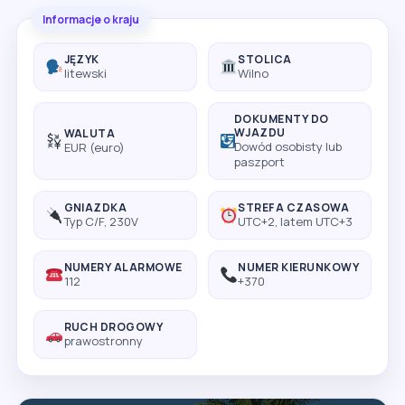
Informacje o kraju
JĘZYK
STOLICA
litewski
Wilno
DOKUMENTY DO
WJAZDU
WALUTA
Dowód osobisty lub
EUR (euro)
paszport
GNIAZDKA
STREFA CZASOWA
Typ C/F, 230V
UTC+2, latem UTC+3
NUMERY ALARMOWE
NUMER KIERUNKOWY
112
+370
RUCH DROGOWY
prawostronny