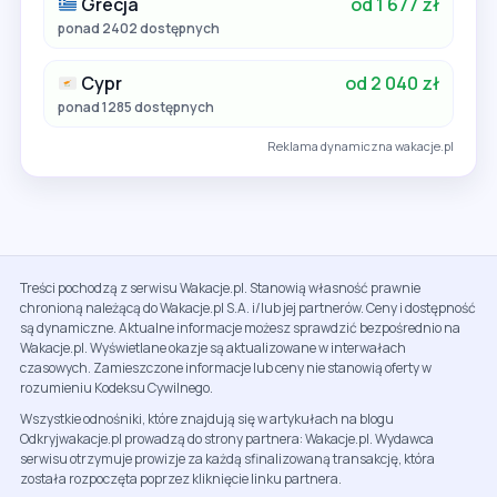
Grecja
od 1 677 zł
ponad 2402 dostępnych
Cypr
od 2 040 zł
ponad 1285 dostępnych
Reklama dynamiczna wakacje.pl
Treści pochodzą z serwisu Wakacje.pl. Stanowią własność prawnie
chronioną należącą do Wakacje.pl S.A. i/lub jej partnerów. Ceny i dostępność
są dynamiczne. Aktualne informacje możesz sprawdzić bezpośrednio na
Wakacje.pl. Wyświetlane okazje są aktualizowane w interwałach
czasowych. Zamieszczone informacje lub ceny nie stanowią oferty w
rozumieniu Kodeksu Cywilnego.
Wszystkie odnośniki, które znajdują się w artykułach na blogu
Odkryjwakacje.pl prowadzą do strony partnera: Wakacje.pl. Wydawca
serwisu otrzymuje prowizje za każdą sfinalizowaną transakcję, która
została rozpoczęta poprzez kliknięcie linku partnera.