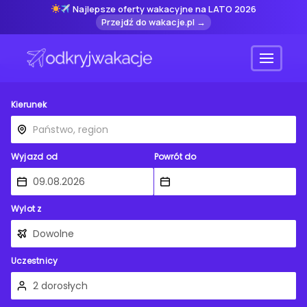
Najlepsze oferty wakacyjne na LATO 2026
Przejdź do wakacje.pl →
Menu
Kierunek
Wyjazd od
Powrót do
Wylot z
Uczestnicy