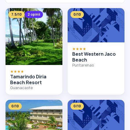
7.5/10
2 opinii
0/10
★★★★
Best Western Jaco
Beach
Puntarenas
★★★★
Tamarindo Diria
Beach Resort
Guanacaste
0/10
0/10