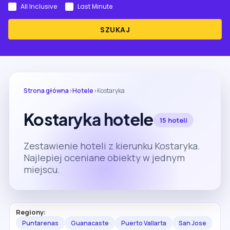
All Inclusive
Last Minute
SZUKAJ
Strona główna
›
Hotele
›
Kostaryka
Kostaryka hotele
15 hoteli
Zestawienie hoteli z kierunku Kostaryka.
Najlepiej oceniane obiekty w jednym
miejscu.
Regiony:
Puntarenas
Guanacaste
Puerto Vallarta
San Jose