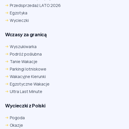
Przedsprzedaż LATO 2026
Egzotyka
Wycieczki
Wczasy za granicą
Wyszukiwarka
Podróż poślubna
Tanie Wakacje
Parkingi lotniskowe
Wakacyjne Kierunki
Egzotyczne Wakacje
Ultra Last Minute
Wycieczki z Polski
Chrome
Safari iOS
Safari macOS
Edge
Pogoda
Firefox
Inna
Okazje