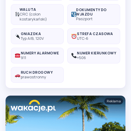
WALUTA
DOKUMENTY DO
CRC (colon
WJAZDU
Paszport
kostarykański)
GNIAZDKA
STREFA CZASOWA
Typ A/B, 120V
UTC-6
NUMERY ALARMOWE
NUMER KIERUNKOWY
911
+506
RUCH DROGOWY
prawostronny
Reklama