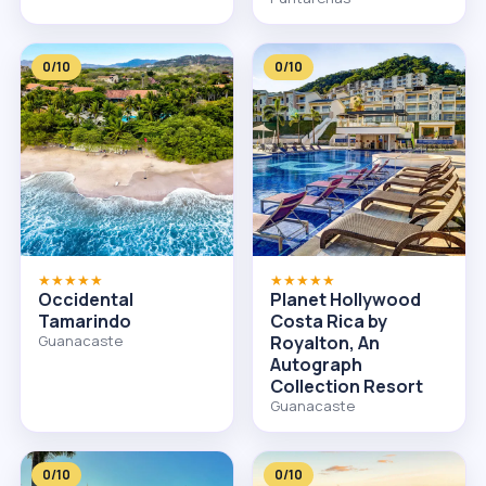
0/10
0/10
★★★★★
★★★★★
Occidental
Planet Hollywood
Tamarindo
Costa Rica by
Guanacaste
Royalton, An
Autograph
Collection Resort
Guanacaste
0/10
0/10