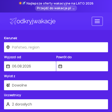
Najlepsze oferty wakacyjne na LATO 2026
Przejdź do wakacje.pl →
Menu
Kierunek
Wyjazd od
Powrót do
Wylot z
Uczestnicy