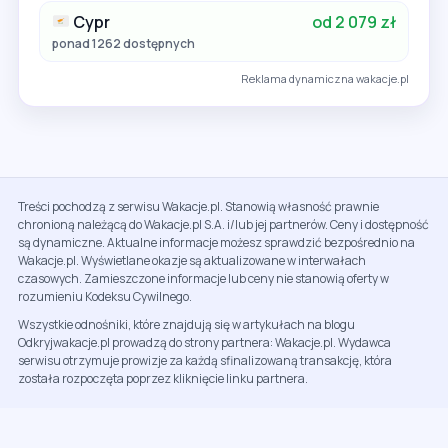
Cypr
od 2 079 zł
ponad 1262 dostępnych
Reklama dynamiczna wakacje.pl
Treści pochodzą z serwisu Wakacje.pl. Stanowią własność prawnie
chronioną należącą do Wakacje.pl S.A. i/lub jej partnerów. Ceny i dostępność
są dynamiczne. Aktualne informacje możesz sprawdzić bezpośrednio na
Wakacje.pl. Wyświetlane okazje są aktualizowane w interwałach
czasowych. Zamieszczone informacje lub ceny nie stanowią oferty w
rozumieniu Kodeksu Cywilnego.
Wszystkie odnośniki, które znajdują się w artykułach na blogu
Odkryjwakacje.pl prowadzą do strony partnera: Wakacje.pl. Wydawca
serwisu otrzymuje prowizje za każdą sfinalizowaną transakcję, która
została rozpoczęta poprzez kliknięcie linku partnera.