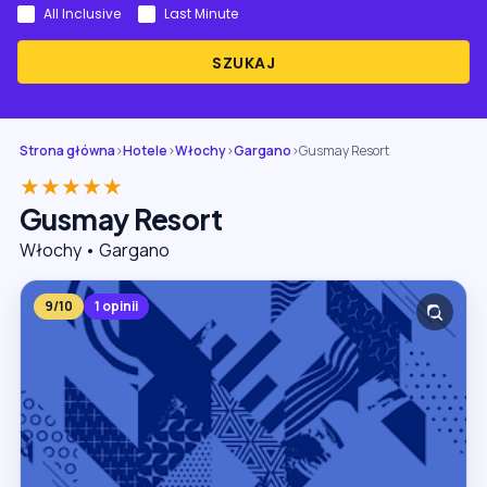
All Inclusive
Last Minute
SZUKAJ
Strona główna
›
Hotele
›
Włochy
›
Gargano
›
Gusmay Resort
★★★★★
Gusmay Resort
Włochy • Gargano
9/10
1 opinii