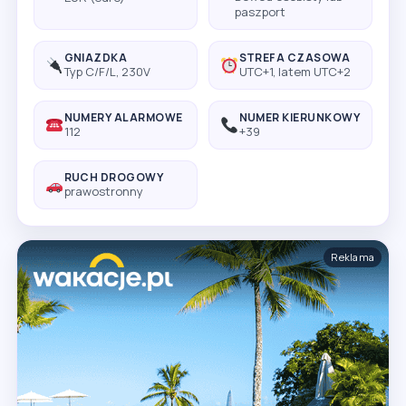
paszport
GNIAZDKA
STREFA CZASOWA
Typ C/F/L, 230V
UTC+1, latem UTC+2
NUMERY ALARMOWE
NUMER KIERUNKOWY
112
+39
RUCH DROGOWY
prawostronny
Reklama