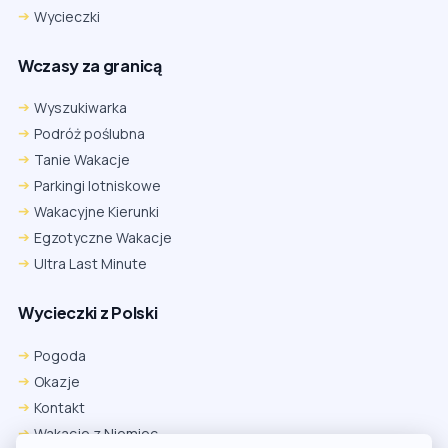
Wycieczki
Wczasy za granicą
Wyszukiwarka
Podróż poślubna
Tanie Wakacje
Parkingi lotniskowe
Wakacyjne Kierunki
Egzotyczne Wakacje
Ultra Last Minute
Wycieczki z Polski
Chrome
Safari iOS
Safari macOS
Edge
Pogoda
Firefox
Inna
Okazje
Ustawienia → Prywatność i bezpieczeństwo → Pliki cookie innych
Kontakt
firm → ustaw „Zezwalaj”.
Na czas rezerwacji nie blokuj cookies i śledzenia dla tej witryny.
Wakacje z Niemiec
Na czas rezerwacji nie korzystaj z trybu incognito.