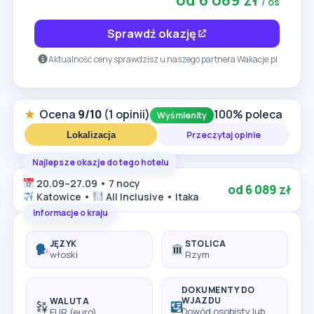
od 6 089 zł
/ os
Sprawdź okazję
Aktualność ceny sprawdzisz u naszego partnera Wakacje.pl
★
Ocena
9/10
(1 opinii)
100% poleca
Wyśmienity
Przeczytaj opinie
Lokalizacja
Najlepsze okazje do tego hotelu
20.09–27.09 • 7 nocy
od 6 089 zł
Katowice •
All Inclusive • Itaka
Informacje o kraju
JĘZYK
STOLICA
włoski
Rzym
DOKUMENTY DO
WJAZDU
WALUTA
Dowód osobisty lub
EUR (euro)