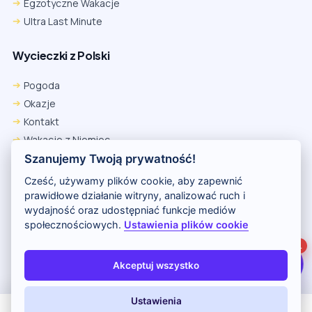
Egzotyczne Wakacje
Ultra Last Minute
Wycieczki z Polski
Chrome
Safari iOS
Safari macOS
Edge
Pogoda
Firefox
Inna
Okazje
Ustawienia → Prywatność i bezpieczeństwo → Pliki cookie innych
Kontakt
firm → ustaw „Zezwalaj”.
Na czas rezerwacji nie blokuj cookies i śledzenia dla tej witryny.
Wakacje z Niemiec
Na czas rezerwacji nie korzystaj z trybu incognito.
Polityka Prywatności
Szanujemy Twoją prywatność!
Wakacje w Egipcie
Cześć, używamy plików cookie, aby zapewnić
Rankingi hoteli
prawidłowe działanie witryny, analizować ruch i
wydajność oraz udostępniać funkcje mediów
społecznościowych.
Ustawienia plików cookie
Partnerem serwisu jest portal Wakacje.pl
1
O nas
Kontakt i reklama
Polityka prywatności
Akceptuj wszystko
Copyright (c) 2026 Odkryj Wakacje
Ustawienia