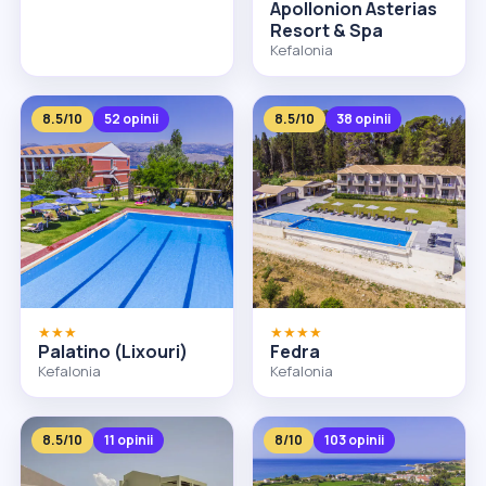
Apollonion Asterias
Resort & Spa
Kefalonia
8.5/10
52 opinii
8.5/10
38 opinii
★★★
★★★★
Palatino (Lixouri)
Fedra
Kefalonia
Kefalonia
8.5/10
11 opinii
8/10
103 opinii