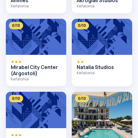
Ammes
Akrogiali Studios
Kefalonia
Kefalonia
0/10
0/10
★★★
★★
Mirabel City Center
Natalia Studios
(Argostoli)
Kefalonia
Kefalonia
0/10
0/10
★★★