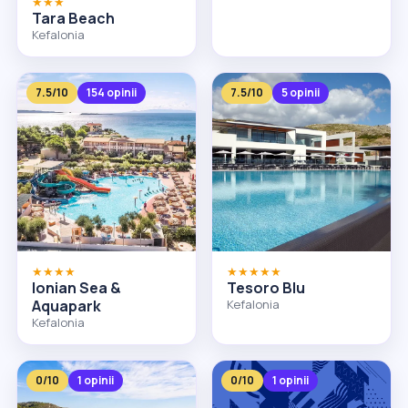
★★★
Tara Beach
Kefalonia
7.5/10
154 opinii
7.5/10
5 opinii
★★★★
★★★★★
Ionian Sea &
Tesoro Blu
Aquapark
Kefalonia
Kefalonia
0/10
1 opinii
0/10
1 opinii