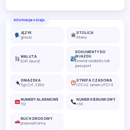
Informacje o kraju
JĘZYK
STOLICA
grecki
Ateny
DOKUMENTY DO
WJAZDU
WALUTA
Dowód osobisty lub
EUR (euro)
paszport
GNIAZDKA
STREFA CZASOWA
Typ C/F, 230V
UTC+2, latem UTC+3
NUMERY ALARMOWE
NUMER KIERUNKOWY
112
+30
RUCH DROGOWY
prawostronny