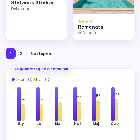
Stefanos Studios
Kefalonia
★★★★
Remenata
Kefalonia
1
2
Następna
Pogoda w regionie Kefalonia
Dzień (C)
Noc (C)
14°
14°
16°
19°
24°
29°
32°
22°
19°
15°
11°
9°
7°
7°
Sty
Lut
Mar
Kwi
Maj
Cze
Lip