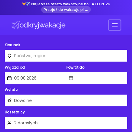
Najlepsze oferty wakacyjne na LATO 2026
Przejdź do wakacje.pl →
Menu
Kierunek
Wyjazd od
Powrót do
Wylot z
Uczestnicy