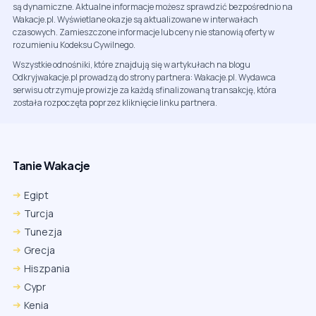
są dynamiczne. Aktualne informacje możesz sprawdzić bezpośrednio na
Wakacje.pl. Wyświetlane okazje są aktualizowane w interwałach
czasowych. Zamieszczone informacje lub ceny nie stanowią oferty w
rozumieniu Kodeksu Cywilnego.
Wszystkie odnośniki, które znajdują się w artykułach na blogu
Odkryjwakacje.pl prowadzą do strony partnera: Wakacje.pl. Wydawca
serwisu otrzymuje prowizje za każdą sfinalizowaną transakcję, która
została rozpoczęta poprzez kliknięcie linku partnera.
Tanie Wakacje
Egipt
Turcja
Tunezja
Grecja
Hiszpania
Cypr
Kenia