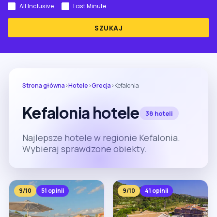
All Inclusive
Last Minute
SZUKAJ
Strona główna
›
Hotele
›
Grecja
›
Kefalonia
Kefalonia hotele
38 hoteli
Najlepsze hotele w regionie Kefalonia.
Wybieraj sprawdzone obiekty.
9/10
51 opinii
9/10
41 opinii