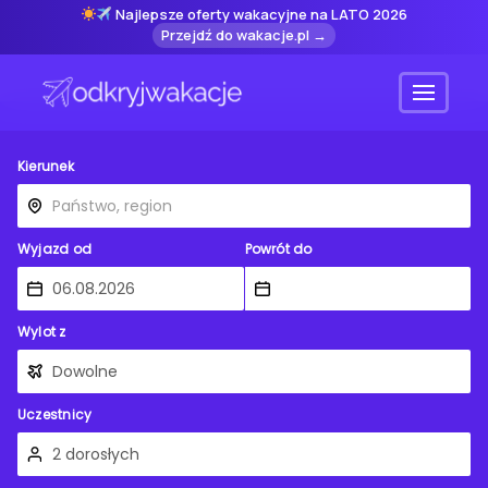
Najlepsze oferty wakacyjne na LATO 2026
Przejdź do wakacje.pl →
Menu
Kierunek
Wyjazd od
Powrót do
Wylot z
Uczestnicy