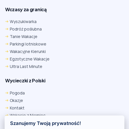
Wczasy za granicą
Wyszukiwarka
Podróż poślubna
Tanie Wakacje
Parkingi lotniskowe
Wakacyjne Kierunki
Egzotyczne Wakacje
Ultra Last Minute
Wycieczki z Polski
Chrome
Safari iOS
Safari macOS
Edge
Pogoda
Firefox
Inna
Okazje
Ustawienia → Prywatność i bezpieczeństwo → Pliki cookie innych
Kontakt
firm → ustaw „Zezwalaj”.
Na czas rezerwacji nie blokuj cookies i śledzenia dla tej witryny.
Wakacje z Niemiec
Na czas rezerwacji nie korzystaj z trybu incognito.
Polityka Prywatności
Szanujemy Twoją prywatność!