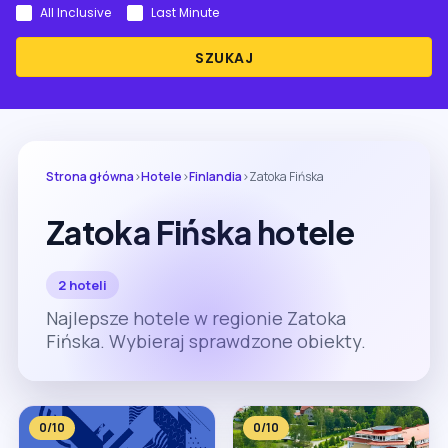
All Inclusive
Last Minute
SZUKAJ
Strona główna
›
Hotele
›
Finlandia
›
Zatoka Fińska
Zatoka Fińska hotele
2 hoteli
Najlepsze hotele w regionie Zatoka
Fińska. Wybieraj sprawdzone obiekty.
0/10
0/10