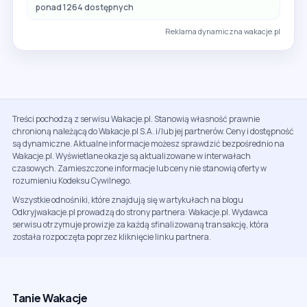
ponad 1264 dostępnych
Reklama dynamiczna wakacje.pl
Treści pochodzą z serwisu Wakacje.pl. Stanowią własność prawnie
chronioną należącą do Wakacje.pl S.A. i/lub jej partnerów. Ceny i dostępność
są dynamiczne. Aktualne informacje możesz sprawdzić bezpośrednio na
Wakacje.pl. Wyświetlane okazje są aktualizowane w interwałach
czasowych. Zamieszczone informacje lub ceny nie stanowią oferty w
rozumieniu Kodeksu Cywilnego.
Wszystkie odnośniki, które znajdują się w artykułach na blogu
Odkryjwakacje.pl prowadzą do strony partnera: Wakacje.pl. Wydawca
serwisu otrzymuje prowizje za każdą sfinalizowaną transakcję, która
została rozpoczęta poprzez kliknięcie linku partnera.
Tanie Wakacje