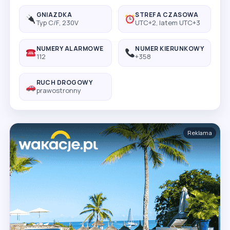
GNIAZDKA
STREFA CZASOWA
Typ C/F, 230V
UTC+2, latem UTC+3
NUMERY ALARMOWE
NUMER KIERUNKOWY
112
+358
RUCH DROGOWY
prawostronny
Reklama