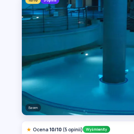
10/10
5 opinii
Basen
★
Ocena
10/10
(5 opinii)
Wyśmienity