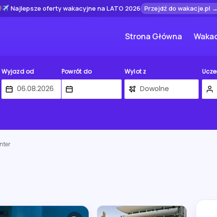
Najlepsze oferty wakacyjne na LATO 2026
Przejdź do wakacje.pl 
Strona Główna
Wakac
Wyjazd od
Powrót do
Wylot z
Ucze
nter