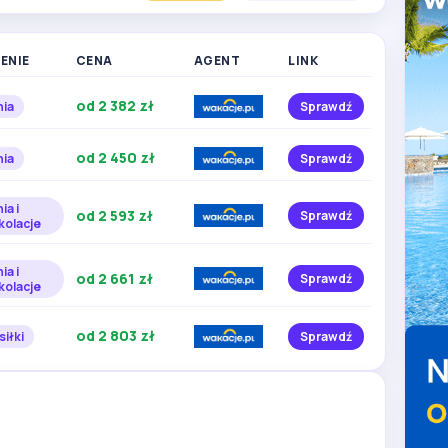
ENIE
CENA
AGENT
LINK
Zobacz więcej
zdjęć
od 2 382 zł
nia
Sprawdź
od 2 450 zł
nia
Sprawdź
ia i
od 2 593 zł
Sprawdź
kolacje
ia i
od 2 661 zł
Sprawdź
kolacje
od 2 803 zł
siłki
Sprawdź