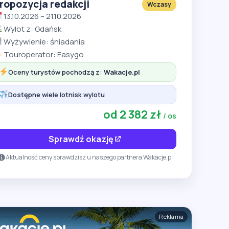
ropozycja redakcji
Wczasy
13.10.2026 – 21.10.2026
Wylot z: Gdańsk
Wyżywienie: śniadania
Touroperator: Easygo
Oceny turystów pochodzą z:
Wakacje.pl
Dostępne wiele lotnisk wylotu
od 2 382 zł
/ os
Sprawdź okazję
Aktualność ceny sprawdzisz u naszego partnera Wakacje.pl
Reklama