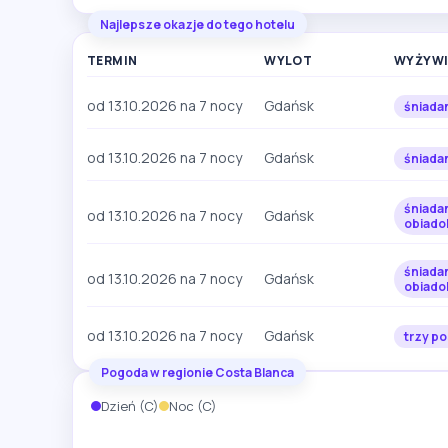
Najlepsze okazje do tego hotelu
TERMIN
WYLOT
WYŻYWI
od 13.10.2026 na 7 nocy
Gdańsk
śniada
od 13.10.2026 na 7 nocy
Gdańsk
śniada
śniadan
od 13.10.2026 na 7 nocy
Gdańsk
obiado
śniadan
od 13.10.2026 na 7 nocy
Gdańsk
obiado
od 13.10.2026 na 7 nocy
Gdańsk
trzy po
Pogoda w regionie Costa Blanca
Dzień (C)
Noc (C)