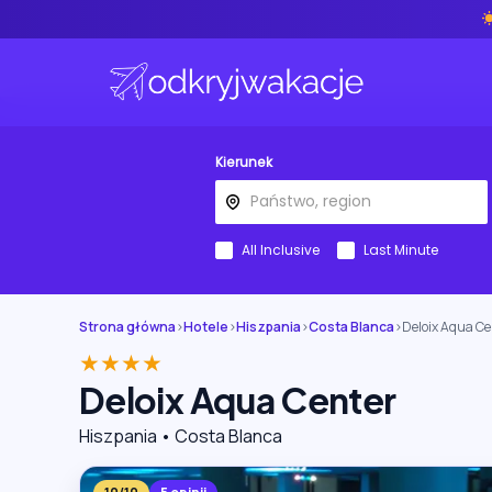
Kierunek
All Inclusive
Last Minute
Strona główna
›
Hotele
›
Hiszpania
›
Costa Blanca
›
Deloix Aqua Ce
★★★★
Deloix Aqua Center
Hiszpania • Costa Blanca