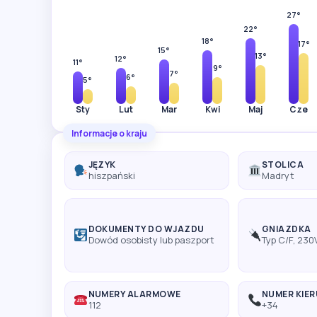
27°
22°
18°
17°
15°
13°
12°
11°
9°
7°
6°
5°
Sty
Lut
Mar
Kwi
Maj
Cze
Informacje o kraju
JĘZYK
STOLICA
hiszpański
Madryt
DOKUMENTY DO WJAZDU
GNIAZDKA
Dowód osobisty lub paszport
Typ C/F, 230
NUMERY ALARMOWE
NUMER KIE
112
+34