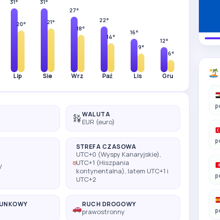
31°
31°
27°
22°
21°
20°
18°
16°
14°
12°
9°
6°
Lip
Sie
Wrz
Paź
Lis
Gru
p
WALUTA
EUR (euro)
p
STREFA CZASOWA
UTC+0 (Wyspy Kanaryjskie),
UTC+1 (Hiszpania
V
kontynentalna), latem UTC+1 i
p
UTC+2
RUNKOWY
RUCH DROGOWY
p
prawostronny