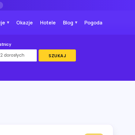
→
je
Okazje
Hotele
Blog
Pogoda
stnicy
SZUKAJ