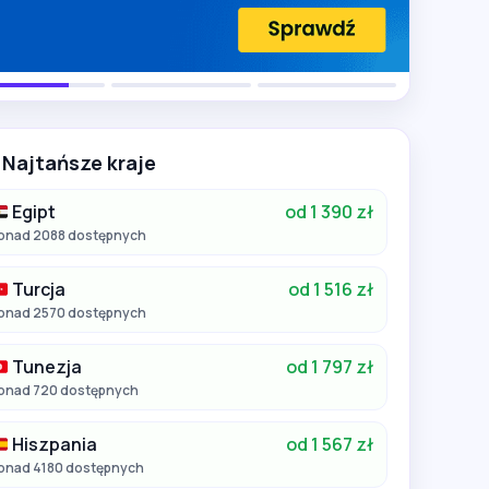
Najtańsze kraje
Egipt
od 1 390 zł
onad 2088 dostępnych
Turcja
od 1 516 zł
onad 2570 dostępnych
Tunezja
od 1 797 zł
onad 720 dostępnych
Hiszpania
od 1 567 zł
onad 4180 dostępnych