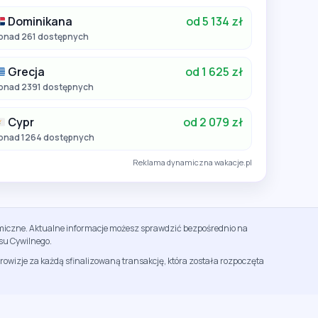
Dominikana
od 5 134 zł
onad 261 dostępnych
Grecja
od 1 625 zł
onad 2391 dostępnych
Cypr
od 2 079 zł
onad 1264 dostępnych
Reklama dynamiczna wakacje.pl
namiczne. Aktualne informacje możesz sprawdzić bezpośrednio na
su Cywilnego.
rowizje za każdą sfinalizowaną transakcję, która została rozpoczęta