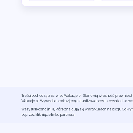
Treści pochodzą z serwisu Wakacje.pl. Stanowią własność prawnie ch
Wakacje.pl. Wyświetlane okazje są aktualizowane w interwałach cza
Wszystkie odnośniki, które znajdują się w artykułach na blogu Odkry
poprzez kliknięcie linku partnera.