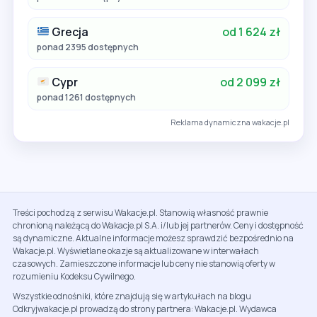
Grecja
od 1 624 zł
ponad 2395 dostępnych
Cypr
od 2 099 zł
ponad 1261 dostępnych
Reklama dynamiczna wakacje.pl
Treści pochodzą z serwisu Wakacje.pl. Stanowią własność prawnie
chronioną należącą do Wakacje.pl S.A. i/lub jej partnerów. Ceny i dostępność
są dynamiczne. Aktualne informacje możesz sprawdzić bezpośrednio na
Wakacje.pl. Wyświetlane okazje są aktualizowane w interwałach
czasowych. Zamieszczone informacje lub ceny nie stanowią oferty w
rozumieniu Kodeksu Cywilnego.
Wszystkie odnośniki, które znajdują się w artykułach na blogu
Odkryjwakacje.pl prowadzą do strony partnera: Wakacje.pl. Wydawca