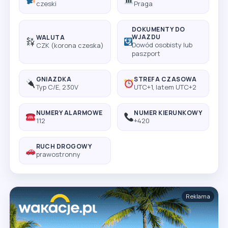
czeski
Praga
DOKUMENTY DO
WJAZDU
WALUTA
Dowód osobisty lub
CZK (korona czeska)
paszport
GNIAZDKA
STREFA CZASOWA
Typ C/E, 230V
UTC+1, latem UTC+2
NUMERY ALARMOWE
NUMER KIERUNKOWY
112
+420
RUCH DROGOWY
prawostronny
Reklama