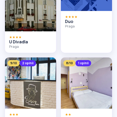
★★★★
Duo
Praga
★★★★
U Divadla
Praga
9/10
2 opinii
8/10
1 opinii
★★★
★★