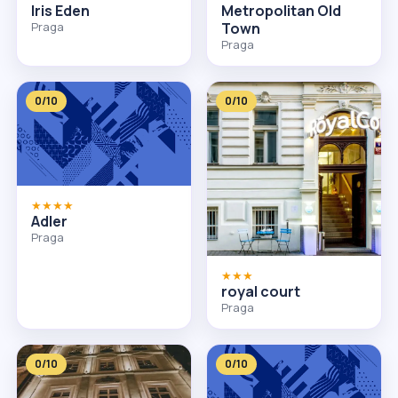
Iris Eden
Metropolitan Old
Praga
Town
Praga
0/10
0/10
★★★★
Adler
Praga
★★★
royal court
Praga
0/10
0/10