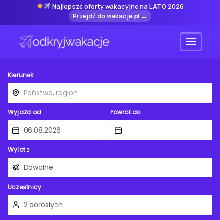
Najlepsze oferty wakacyjne na LATO 2026
Przejdź do wakacje.pl →
Menu
Kierunek
Wyjazd od
Powrót do
Wylot z
Uczestnicy