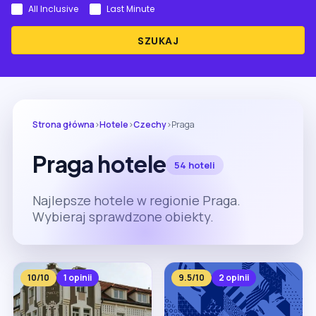
All Inclusive
Last Minute
SZUKAJ
Strona główna
›
Hotele
›
Czechy
›
Praga
Praga hotele
54 hoteli
Najlepsze hotele w regionie Praga.
Wybieraj sprawdzone obiekty.
10/10
1 opinii
9.5/10
2 opinii