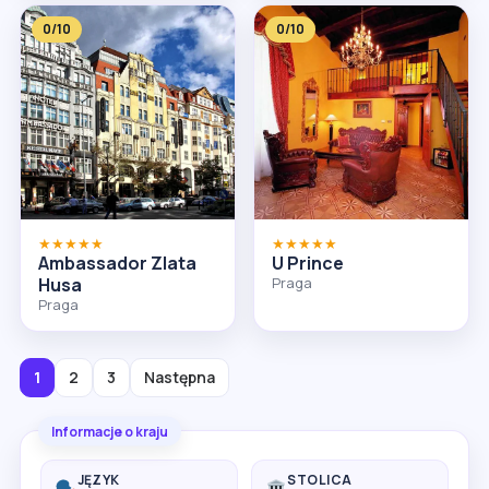
0/10
0/10
★★★★★
★★★★★
Ambassador Zlata
U Prince
Husa
Praga
Praga
1
2
3
Następna
Informacje o kraju
JĘZYK
STOLICA