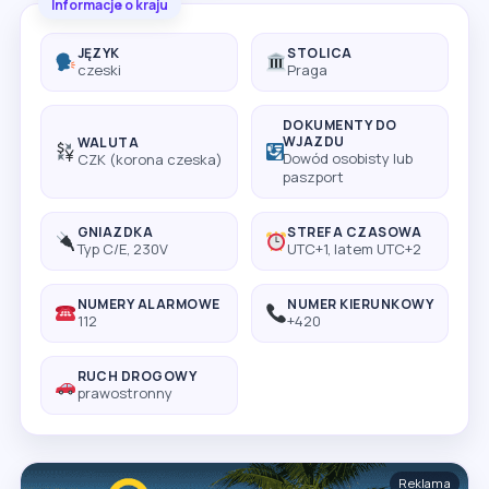
Informacje o kraju
JĘZYK
STOLICA
czeski
Praga
DOKUMENTY DO
WJAZDU
WALUTA
Dowód osobisty lub
CZK (korona czeska)
paszport
GNIAZDKA
STREFA CZASOWA
Typ C/E, 230V
UTC+1, latem UTC+2
NUMERY ALARMOWE
NUMER KIERUNKOWY
112
+420
RUCH DROGOWY
prawostronny
Reklama