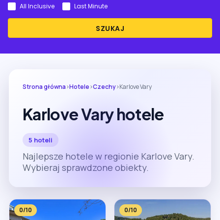
All Inclusive
Last Minute
SZUKAJ
Strona główna
›
Hotele
›
Czechy
›
Karlove Vary
Karlove Vary hotele
5 hoteli
Najlepsze hotele w regionie Karlove Vary.
Wybieraj sprawdzone obiekty.
0/10
0/10