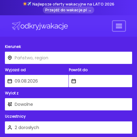
Najlepsze oferty wakacyjne na LATO 2026
Przejdź do wakacje.pl →
Menu
Kierunek
Wyjazd od
Powrót do
Wylot z
Uczestnicy