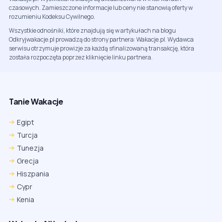
czasowych. Zamieszczone informacje lub ceny nie stanowią oferty w
rozumieniu Kodeksu Cywilnego.
Wszystkie odnośniki, które znajdują się w artykułach na blogu
Odkryjwakacje.pl prowadzą do strony partnera: Wakacje.pl. Wydawca
serwisu otrzymuje prowizje za każdą sfinalizowaną transakcję, która
została rozpoczęta poprzez kliknięcie linku partnera.
Tanie Wakacje
Egipt
Turcja
Tunezja
Grecja
Hiszpania
Cypr
Kenia