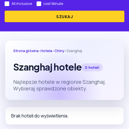
All Inclusive
Last Minute
SZUKAJ
Strona główna
›
Hotele
›
Chiny
›
Szanghaj
Szanghaj hotele
0 hoteli
Najlepsze hotele w regionie Szanghaj.
Wybieraj sprawdzone obiekty.
Brak hoteli do wyświetlenia.