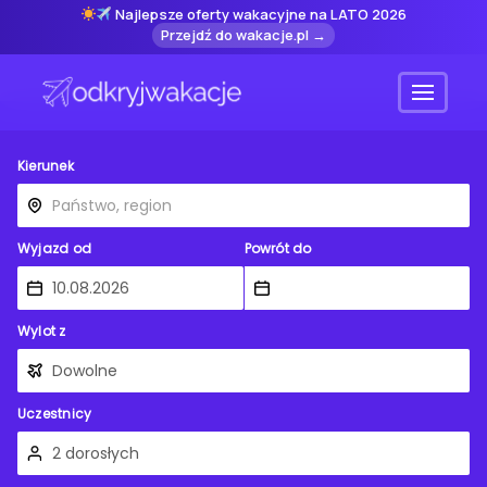
Najlepsze oferty wakacyjne na LATO 2026
Przejdź do wakacje.pl →
Menu
Kierunek
Wyjazd od
Powrót do
Wylot z
Uczestnicy