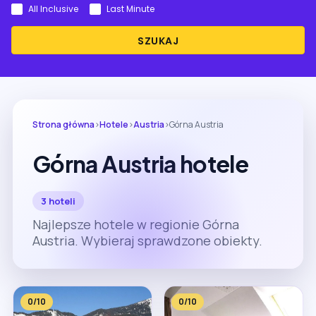
All Inclusive
Last Minute
SZUKAJ
Strona główna
›
Hotele
›
Austria
›
Górna Austria
Górna Austria hotele
3 hoteli
Najlepsze hotele w regionie Górna
Austria. Wybieraj sprawdzone obiekty.
0/10
0/10