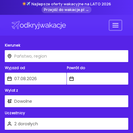
Najlepsze oferty wakacyjne na LATO 2026
Przejdź do wakacje.pl →
Menu
Kierunek
Wyjazd od
Powrót do
Wylot z
Uczestnicy