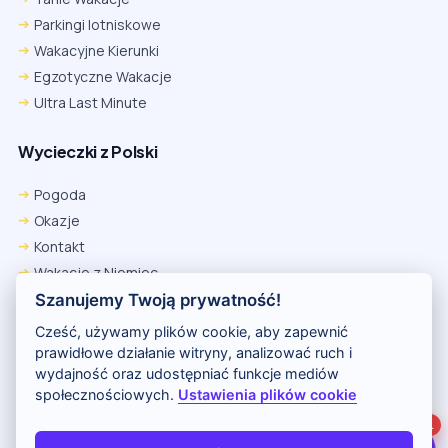
Parkingi lotniskowe
Wakacyjne Kierunki
Egzotyczne Wakacje
Ultra Last Minute
Wycieczki z Polski
Chrome
Safari iOS
Safari macOS
Edge
Pogoda
Firefox
Inna
Okazje
Ustawienia → Prywatność i bezpieczeństwo → Pliki cookie innych
Kontakt
firm → ustaw „Zezwalaj”.
Na czas rezerwacji nie blokuj cookies i śledzenia dla tej witryny.
Wakacje z Niemiec
Na czas rezerwacji nie korzystaj z trybu incognito.
Polityka Prywatności
Szanujemy Twoją prywatność!
Wakacje w Egipcie
Cześć, używamy plików cookie, aby zapewnić
Rankingi hoteli
prawidłowe działanie witryny, analizować ruch i
wydajność oraz udostępniać funkcje mediów
społecznościowych.
Ustawienia plików cookie
Partnerem serwisu jest portal Wakacje.pl
1
O nas
Kontakt i reklama
Polityka prywatności