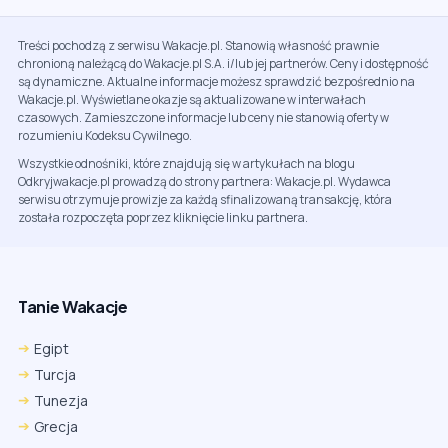
Treści pochodzą z serwisu Wakacje.pl. Stanowią własność prawnie
chronioną należącą do Wakacje.pl S.A. i/lub jej partnerów. Ceny i dostępność
są dynamiczne. Aktualne informacje możesz sprawdzić bezpośrednio na
Wakacje.pl. Wyświetlane okazje są aktualizowane w interwałach
czasowych. Zamieszczone informacje lub ceny nie stanowią oferty w
rozumieniu Kodeksu Cywilnego.
Wszystkie odnośniki, które znajdują się w artykułach na blogu
Odkryjwakacje.pl prowadzą do strony partnera: Wakacje.pl. Wydawca
serwisu otrzymuje prowizje za każdą sfinalizowaną transakcję, która
została rozpoczęta poprzez kliknięcie linku partnera.
Tanie Wakacje
Egipt
Turcja
Tunezja
Grecja