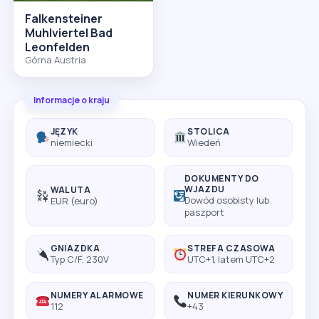
Falkensteiner
Muhlviertel Bad
Leonfelden
Górna Austria
Informacje o kraju
JĘZYK
STOLICA
niemiecki
Wiedeń
DOKUMENTY DO
WJAZDU
WALUTA
Dowód osobisty lub
EUR (euro)
paszport
GNIAZDKA
STREFA CZASOWA
Typ C/F, 230V
UTC+1, latem UTC+2
NUMERY ALARMOWE
NUMER KIERUNKOWY
112
+43