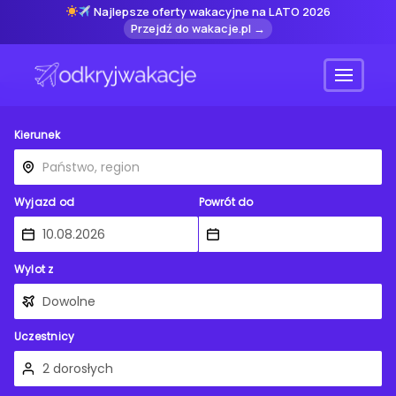
Najlepsze oferty wakacyjne na LATO 2026
Przejdź do wakacje.pl →
Menu
Kierunek
Wyjazd od
Powrót do
Wylot z
Uczestnicy