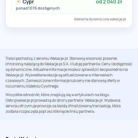
Cypr
od 2 040 zł
ponad 1076 dostępnych
Reklama dynamiczna wakacje.pl
Treści pochodzą z serwisu Wakacje.pl. Stanowią własność prawnie
chronioną należącą do Wakacje.pl S.A. i/lub jej partnerów. Ceny i dostępność
są dynamiczne. Aktualne informacje możesz sprawdzić bezpośrednio na
Wakacje.pl. Wyświetlane okazje są aktualizowane w interwałach
czasowych. Zamieszczone informacje lub ceny nie stanowią oferty w
rozumieniu Kodeksu Cywilnego.
Wszystkie odnośniki, które znajdują się w artykułach na blogu
Odkryjwakacje.pl prowadzą do strony partnera: Wakacje.pl. Wydawca
serwisu otrzymuje prowizje za każdą sfinalizowaną transakcję, która
została rozpoczęta poprzez kliknięcie linku partnera.