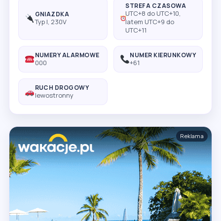
STREFA CZASOWA
UTC+8 do UTC+10,
GNIAZDKA
Typ I, 230V
latem UTC+9 do
UTC+11
NUMERY ALARMOWE
NUMER KIERUNKOWY
000
+61
RUCH DROGOWY
lewostronny
Reklama