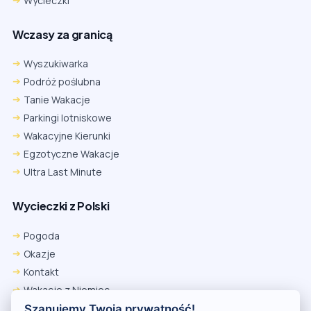
Wycieczki
Wczasy za granicą
Wyszukiwarka
Podróż poślubna
Tanie Wakacje
Parkingi lotniskowe
Wakacyjne Kierunki
Egzotyczne Wakacje
Ultra Last Minute
Wycieczki z Polski
Chrome
Safari iOS
Safari macOS
Edge
Pogoda
Firefox
Inna
Okazje
Ustawienia → Prywatność i bezpieczeństwo → Pliki cookie innych
Kontakt
firm → ustaw „Zezwalaj”.
Na czas rezerwacji nie blokuj cookies i śledzenia dla tej witryny.
Wakacje z Niemiec
Na czas rezerwacji nie korzystaj z trybu incognito.
Polityka Prywatności
Szanujemy Twoją prywatność!