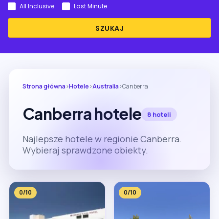
All Inclusive
Last Minute
SZUKAJ
Strona główna
›
Hotele
›
Australia
›
Canberra
Canberra hotele
8 hoteli
Najlepsze hotele w regionie Canberra.
Wybieraj sprawdzone obiekty.
0/10
0/10