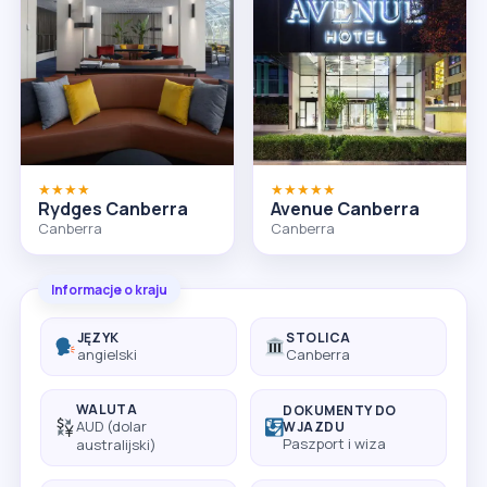
★★★★
★★★★★
Rydges Canberra
Avenue Canberra
Canberra
Canberra
Informacje o kraju
JĘZYK
STOLICA
angielski
Canberra
WALUTA
DOKUMENTY DO
AUD (dolar
WJAZDU
Paszport i wiza
australijski)