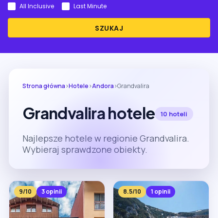
All Inclusive
Last Minute
SZUKAJ
Strona główna
›
Hotele
›
Andora
›
Grandvalira
Grandvalira hotele
10 hoteli
Najlepsze hotele w regionie Grandvalira.
Wybieraj sprawdzone obiekty.
9/10
3 opinii
8.5/10
1 opinii