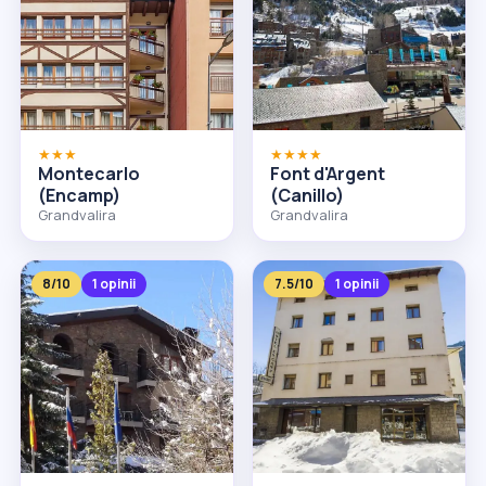
★★★
★★★★
Montecarlo
Font d'Argent
(Encamp)
(Canillo)
Grandvalira
Grandvalira
8/10
1 opinii
7.5/10
1 opinii