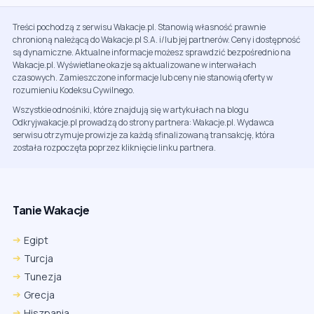
Treści pochodzą z serwisu Wakacje.pl. Stanowią własność prawnie
chronioną należącą do Wakacje.pl S.A. i/lub jej partnerów. Ceny i dostępność
są dynamiczne. Aktualne informacje możesz sprawdzić bezpośrednio na
Wakacje.pl. Wyświetlane okazje są aktualizowane w interwałach
czasowych. Zamieszczone informacje lub ceny nie stanowią oferty w
rozumieniu Kodeksu Cywilnego.
Wszystkie odnośniki, które znajdują się w artykułach na blogu
Odkryjwakacje.pl prowadzą do strony partnera: Wakacje.pl. Wydawca
serwisu otrzymuje prowizje za każdą sfinalizowaną transakcję, która
została rozpoczęta poprzez kliknięcie linku partnera.
Tanie Wakacje
Egipt
Turcja
Tunezja
Grecja
Hiszpania