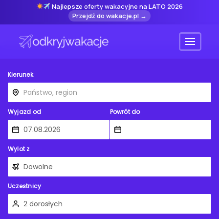
Najlepsze oferty wakacyjne na LATO 2026
Przejdź do wakacje.pl →
Menu
Kierunek
Wyjazd od
Powrót do
Wylot z
Uczestnicy