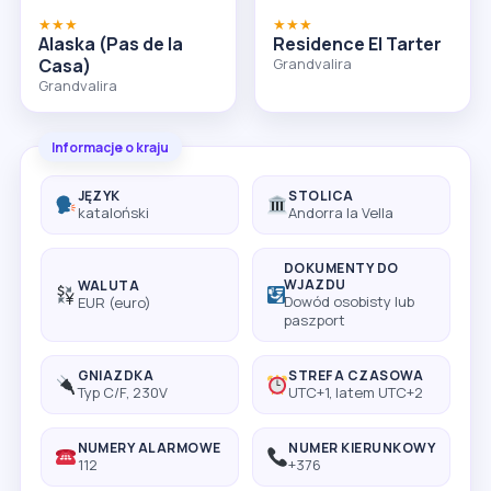
★★★
★★★
Alaska (Pas de la
Residence El Tarter
Casa)
Grandvalira
Grandvalira
Informacje o kraju
JĘZYK
STOLICA
kataloński
Andorra la Vella
DOKUMENTY DO
WJAZDU
WALUTA
Dowód osobisty lub
EUR (euro)
paszport
GNIAZDKA
STREFA CZASOWA
Typ C/F, 230V
UTC+1, latem UTC+2
NUMERY ALARMOWE
NUMER KIERUNKOWY
112
+376