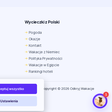
Wycieczki z Polski
Chrome
Safari iOS
Safari macOS
Pogoda
Edge
Firefox
Inna
Okazje
Ustawienia → Prywatność i bezpieczeństwo → Pliki
Kontakt
cookie innych firm → ustaw „Zezwalaj”.
Na czas rezerwacji nie blokuj cookies i śledzenia dla tej
Wakacje z Niemiec
witryny.
Polityka Prywatności
Na czas rezerwacji nie korzystaj z trybu incognito.
Wakacje w Egipcie
Rankingi hoteli
Copyright (c) 2026 Odkryj Wakacje
eptuj wszystko
1
Ustawienia