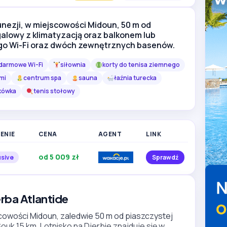
Tunezji, w miejscowości Midoun, 50 m od
galowy z klimatyzacją oraz balkonem lub
Zobacz więcej
go Wi-Fi oraz dwóch zewnętrznych basenów.
zdjęć
darmowe Wi-Fi
siłownia
korty do tenisa ziemnego
mi
centrum spa
sauna
łaźnia turecka
kówka
tenis stołowy
ENIE
CENA
AGENT
LINK
od 5 009 zł
usive
Sprawdź
erba Atlantide
scowości Midoun, zaledwie 50 m od piaszczystej
ouk 15 km. Lotnisko na Djerbie znajduje się w