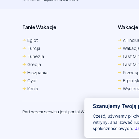
Tanie Wakacje
Wakacje A
Egipt
All Inclu
Turcja
Wakacje
Tunezja
Last Mi
Grecja
Last Mi
Hiszpania
Przeds
Cypr
Egzoty
Kenia
Wyciecz
Szanujemy Twoją 
Partnerem serwisu jest portal Wakacje.pl
O
Cześć, używamy plików
witryny, analizować r
społecznościowych.
Us