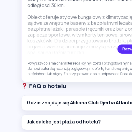
odległości 30 km.
Obiekt oferuje stylowe bungalowy z klimatyzacj
są dwa zewnętrzne baseny z bezpłatnymi leżakam
bezpłatne leżaki, parasole i ręczniki oraz bar z
zaplecze sportowe, w tym korty tenisowe, siłown
koszykówki. Dla dzieci przygotowano brodzik, pla
organizowane są animacje z muzyką na żywo i wy
Rozw
spa, sauna i łaźnia turecka.
Powyższy opis ma charakter redakcyjny i został przygotowany na 
Minusem jest to, że część usług i atrakcji jest
stanowi autorską recenzję poglądową, nie ofertę handlową ani 
opcja głównie dla osób szukających wypoczynku 
nieścisłości lub błędy. Za przygotowanie opisu odpowiada Redakto
animacyjną dla całej rodziny.
FAQ o hotelu
Gdzie znajduje się Aldiana Club Djerba Atlant
Jak daleko jest plaża od hotelu?