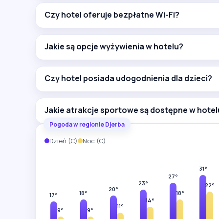
Czy hotel oferuje bezpłatne Wi-Fi?
Jakie są opcje wyżywienia w hotelu?
Czy hotel posiada udogodnienia dla dzieci?
Jakie atrakcje sportowe są dostępne w hotel
Pogoda w regionie Djerba
Dzień (C)
Noc (C)
31°
27°
23°
22°
20°
18°
18°
17°
14°
11°
9°
9°