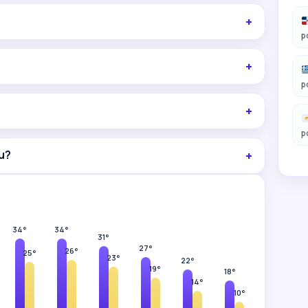
p
p
p
u?
34°
34°
31°
27°
26°
25°
23°
22°
19°
18°
14°
10°