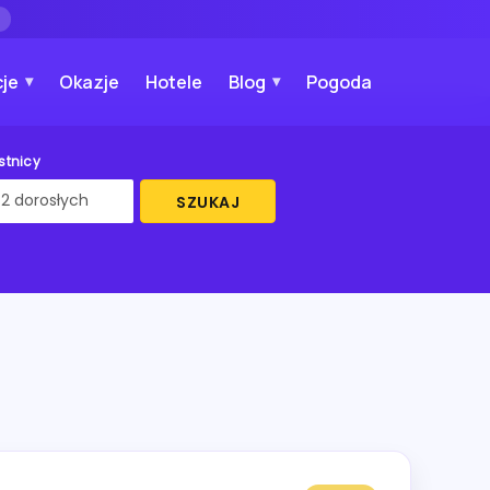
→
je
Okazje
Hotele
Blog
Pogoda
stnicy
SZUKAJ