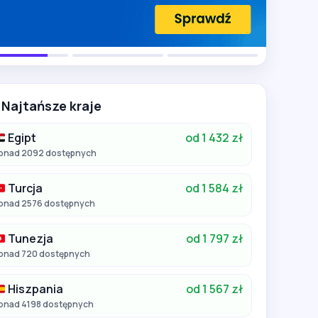
Najtańsze kraje
Egipt
od 1 432 zł
onad 2092 dostępnych
Turcja
od 1 584 zł
onad 2576 dostępnych
Tunezja
od 1 797 zł
onad 720 dostępnych
Hiszpania
od 1 567 zł
onad 4198 dostępnych