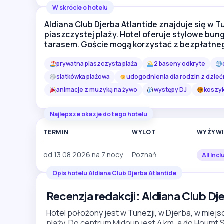
W skrócie o hotelu
Aldiana Club Djerba Atlantide znajduje się w 
piaszczystej plaży. Hotel oferuje stylowe bun
tarasem. Goście mogą korzystać z bezpłatne
prywatna piaszczysta plaża
2 baseny odkryte
siatkówka plażowa
udogodnienia dla rodzin z dzieć
animacje z muzyką na żywo
występy DJ
koszy
Najlepsze okazje do tego hotelu
TERMIN
WYLOT
WYŻYWI
od 13.08.2026 na 7 nocy
Poznań
All Incl
Opis hotelu Aldiana Club Djerba Atlantide
Recenzja redakcji: Aldiana Club Dj
Hotel położony jest w Tunezji, w Djerba, w miej
plaży. Do centrum Midoun jest 4 km, a do Houmt S