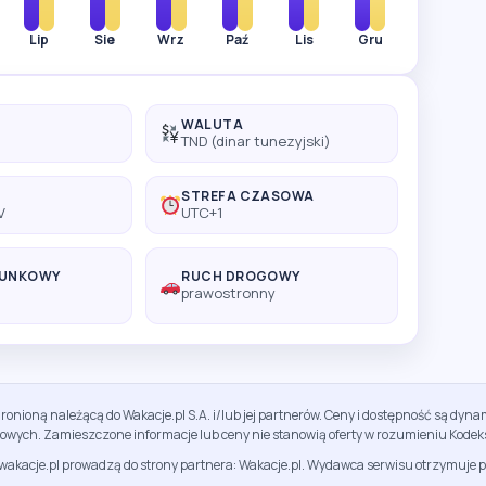
Lip
Sie
Wrz
Paź
Lis
Gru
WALUTA
TND (dinar tunezyjski)
STREFA CZASOWA
V
UTC+1
RUNKOWY
RUCH DROGOWY
prawostronny
ronioną należącą do Wakacje.pl S.A. i/lub jej partnerów. Ceny i dostępność są dy
sowych. Zamieszczone informacje lub ceny nie stanowią oferty w rozumieniu Kodek
jwakacje.pl prowadzą do strony partnera: Wakacje.pl. Wydawca serwisu otrzymuje p