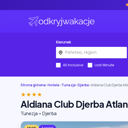
Kierunek
All Inclusive
Last Minute
Strona główna
›
Hotele
›
Tunezja
›
Djerba
›
Aldiana Club Djerba Atl
★★★★
Aldiana Club Djerba Atlan
Tunezja • Djerba