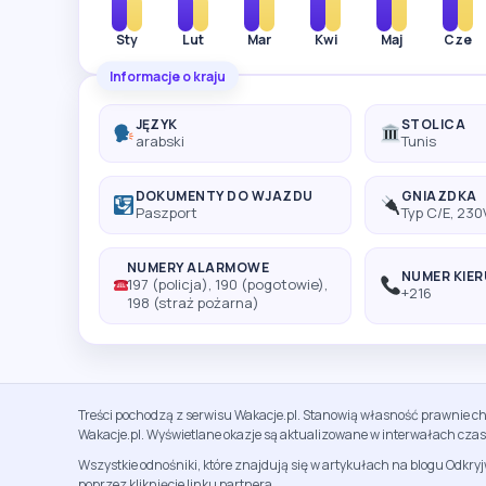
Sty
Lut
Mar
Kwi
Maj
Cze
Informacje o kraju
JĘZYK
STOLICA
arabski
Tunis
DOKUMENTY DO WJAZDU
GNIAZDKA
Paszport
Typ C/E, 230
NUMERY ALARMOWE
NUMER KIE
197 (policja), 190 (pogotowie),
+216
198 (straż pożarna)
Treści pochodzą z serwisu Wakacje.pl. Stanowią własność prawnie ch
Wakacje.pl. Wyświetlane okazje są aktualizowane w interwałach cza
Wszystkie odnośniki, które znajdują się w artykułach na blogu Odkry
poprzez kliknięcie linku partnera.