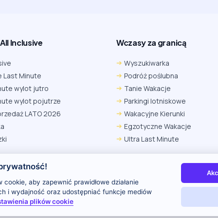
ll Inclusive
Wczasy za granicą
sive
Wyszukiwarka
 Last Minute
Podróż poślubna
nute wylot jutro
Tanie Wakacje
nute wylot pojutrze
Parkingi lotniskowe
przedaż LATO 2026
Wakacyjne Kierunki
ka
Egzotyczne Wakacje
ki
Ultra Last Minute
prywatność!
Akc
 nas
Kontakt i reklama
Polityka prywatności
 cookie, aby zapewnić prawidłowe działanie
uch i wydajność oraz udostępniać funkcje mediów
tawienia plików cookie