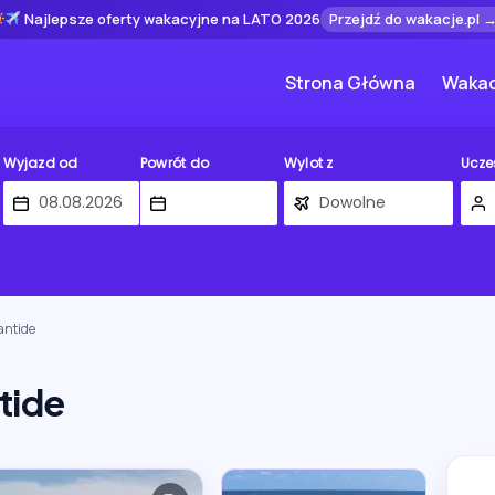
Najlepsze oferty wakacyjne na LATO 2026
Przejdź do wakacje.pl 
Strona Główna
Wakac
Wyjazd od
Powrót do
Wylot z
Ucze
antide
tide