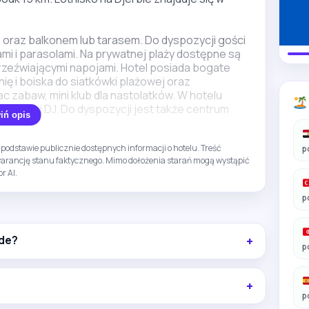
ą oraz balkonem lub tarasem. Do dyspozycji gości
i i parasolami. Na prywatnej plaży dostępne są
 orzeźwiającymi napojami. Hotel posiada bogate
ię i boiska do siatkówki plażowej oraz
c zabaw, mini klub dla nastolatków. W hotelu
stępami DJ. Do dyspozycji jest także centrum
iń opis
podstawie publicznie dostępnych informacji o hotelu. Treść
 dostępna za dodatkową opłatą lub sezonowo. To
p
gwarancję stanu faktycznego. Mimo dołożenia starań mogą wystąpić
blisko plaży z bogatą ofertą sportową i
r AI.
p
ide?
p
p