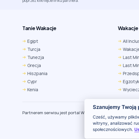
poprzez kliknięcie linku partnera.
Tanie Wakacje
Wakacje A
Egipt
All Inclu
Turcja
Wakacje
Tunezja
Last Mi
Grecja
Last Mi
Hiszpania
Przeds
Cypr
Egzoty
Kenia
Wyciecz
Szanujemy Twoją 
Partnerem serwisu jest portal Wakacje.pl
O
Cześć, używamy plików
witryny, analizować r
społecznościowych.
Us