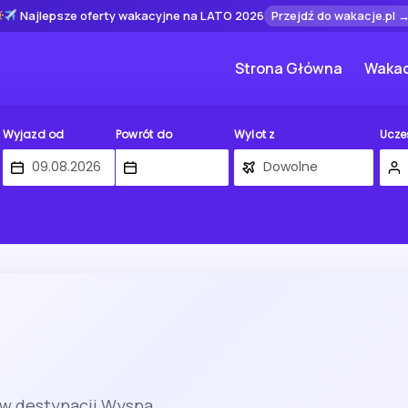
Najlepsze oferty wakacyjne na LATO 2026
Przejdź do wakacje.pl 
Strona Główna
Wakac
Wyjazd od
Powrót do
Wylot z
Ucze
g
 w destynacji Wyspa