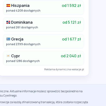
Hiszpania
od 1 592 zł
ponad 4208 dostępnych
Dominikana
od 5 121 zł
ponad 261 dostępnych
Grecja
od 1 677 zł
ponad 2399 dostępnych
Cypr
od 2 040 zł
ponad 1286 dostępnych
Reklama dynamiczna wakacje.pl
namiczne. Aktualne informacje możesz sprawdzić bezpośrednio na
su Cywilnego.
rowizje za każdą sfinalizowaną transakcję, która została rozpoczęta