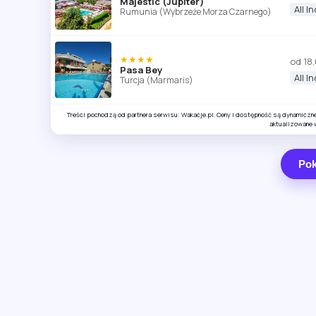
Majestic (Jupiter)
All I
Rumunia (Wybrzeże Morza Czarnego)
★★★★
od 18
Pasa Bey
All I
Turcja (Marmaris)
Treści pochodzą od partnera serwisu: Wakacje.pl. Ceny i dostępność są dynamiczn
aktualizowane 
Pok