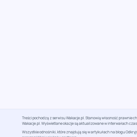
Treści pochodzą z serwisu Wakacje.pl. Stanowią własność prawnie ch
Wakacje.pl. Wyświetlane okazje są aktualizowane w interwałach cza
Wszystkie odnośniki, które znajdują się w artykułach na blogu Odkry