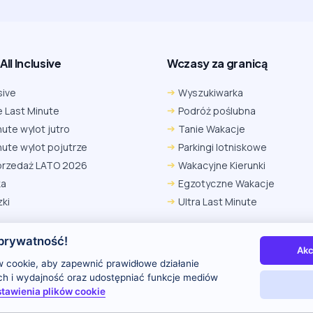
ll Inclusive
Wczasy za granicą
sive
Wyszukiwarka
 Last Minute
Podróż poślubna
nute wylot jutro
Tanie Wakacje
nute wylot pojutrze
Parkingi lotniskowe
przedaż LATO 2026
Wakacyjne Kierunki
ka
Egzotyczne Wakacje
ki
Ultra Last Minute
prywatność!
Akc
 nas
Kontakt i reklama
Polityka prywatności
 cookie, aby zapewnić prawidłowe działanie
uch i wydajność oraz udostępniać funkcje mediów
tawienia plików cookie