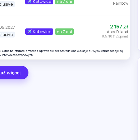
Katowice
na 7 dni
Rainbow
nclusive
2 167 zł
.05.2027
Katowice
na 7 dni
Anex Poland
nclusive
8.5 /10 (12 opinii)
e. Aktualne informacje możesz sprawdzić bezpośrednio na Wakacje.pl. Wyświetlane okazje są
w interwałach czasowych.
aż więcej