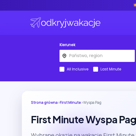
Kierunek
All Inclusive
Last Minute
Strona główna
›
First Minute
›
Wyspa Pag
First Minute Wyspa Pa
Wybrane okazje na wakacje First Minute