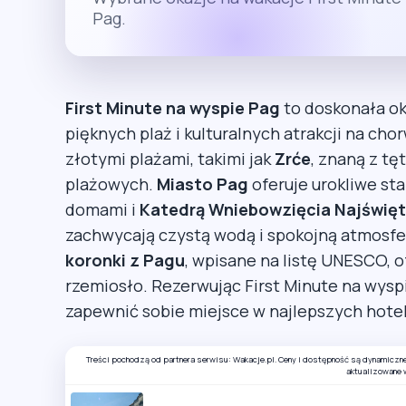
Pag.
First Minute na wyspie Pag
to doskonała ok
pięknych plaż i kulturalnych atrakcji na ch
złotymi plażami, takimi jak
Zrće
, znaną z t
plażowych.
Miasto Pag
oferuje urokliwe st
domami i
Katedrą Wniebowzięcia Najświęt
zachwycają czystą wodą i spokojną atmosfe
koronki z Pagu
, wpisane na listę UNESCO, of
rzemiosło. Rezerwując First Minute na wysp
zapewnić sobie miejsce w najlepszych hote
Treści pochodzą od partnera serwisu: Wakacje.pl. Ceny i dostępność są dynamiczn
aktualizowane 