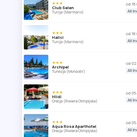
★★★
od 18
Club Selen
All I
Turcja (Marmaris)
★★★
od 18
Halici
All I
Turcja (Marmaris)
★★★
od 02
Archipel
All I
Tunezja (Monastir)
★★★
od 05
Hlidi
All I
Grecja (Riwiera Olimpijska)
★★★
od 05
Aqua Rosa Aparthotel
All I
Grecja (Riwiera Olimpijska)