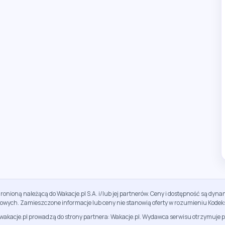
ronioną należącą do Wakacje.pl S.A. i/lub jej partnerów. Ceny i dostępność są dy
sowych. Zamieszczone informacje lub ceny nie stanowią oferty w rozumieniu Kodek
jwakacje.pl prowadzą do strony partnera: Wakacje.pl. Wydawca serwisu otrzymuje p