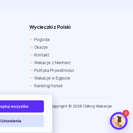
Wycieczki z Polski
Chrome
Safari iOS
Safari macOS
Pogoda
Edge
Firefox
Inna
Okazje
Ustawienia → Prywatność i bezpieczeństwo → Pliki
Kontakt
cookie innych firm → ustaw „Zezwalaj”.
Na czas rezerwacji nie blokuj cookies i śledzenia dla tej
Wakacje z Niemiec
witryny.
Polityka Prywatności
Na czas rezerwacji nie korzystaj z trybu incognito.
Wakacje w Egipcie
Rankingi hoteli
Copyright (c) 2026 Odkryj Wakacje
eptuj wszystko
1
Ustawienia