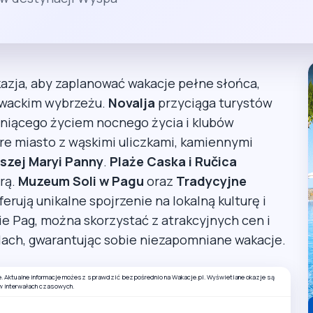
azja, aby zaplanować wakacje pełne słońca,
orwackim wybrzeżu.
Novalja
przyciąga turystów
ętniącego życiem nocnego życia i klubów
are miasto z wąskimi uliczkami, kamiennymi
szej Maryi Panny
.
Plaże Caska i Ručica
rą.
Muzeum Soli w Pagu
oraz
Tradycyjne
erują unikalne spojrzenie na lokalną kulturę i
ie Pag, można skorzystać z atrakcyjnych cen i
lach, gwarantując sobie niezapomniane wakacje.
e. Aktualne informacje możesz sprawdzić bezpośrednio na Wakacje.pl. Wyświetlane okazje są
w interwałach czasowych.