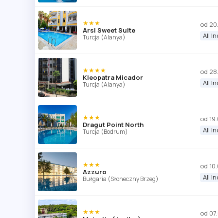
★★★
od 20
Arsi Sweet Suite
All I
Turcja (Alanya)
★★★★
od 28
Kleopatra Micador
All I
Turcja (Alanya)
★★★
od 19
Dragut Point North
All I
Turcja (Bodrum)
★★★
od 10
Azzuro
All I
Bułgaria (Słoneczny Brzeg)
★★★
od 07