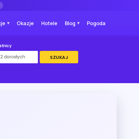
→
je
Okazje
Hotele
Blog
Pogoda
stnicy
SZUKAJ