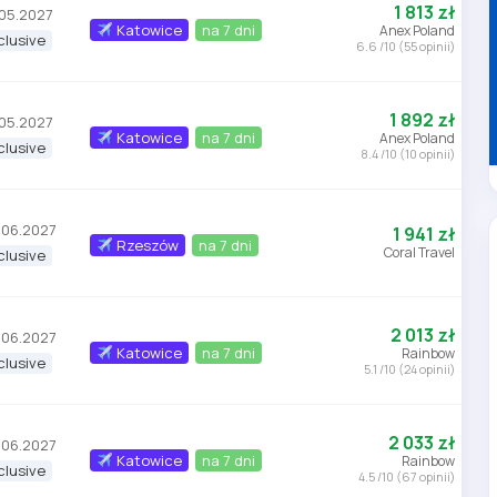
1 813 zł
.05.2027
Katowice
na 7 dni
Anex Poland
nclusive
6.6 /10 (55 opinii)
1 892 zł
.05.2027
Katowice
na 7 dni
Anex Poland
nclusive
8.4 /10 (10 opinii)
.06.2027
1 941 zł
Rzeszów
na 7 dni
Coral Travel
nclusive
2 013 zł
.06.2027
Katowice
na 7 dni
Rainbow
nclusive
5.1 /10 (24 opinii)
2 033 zł
.06.2027
Katowice
na 7 dni
Rainbow
nclusive
4.5 /10 (67 opinii)