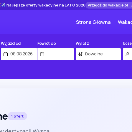
Najlepsze oferty wakacyjne na LATO 2026
Przejdź do wakacje.pl 
Strona Główna
Wakac
Wyjazd od
Powrót do
Wylot z
Ucze
he
1 ofert
 w destynacji Wyspa