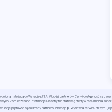
ronioną należącą do Wakacje.pl S.A. i/lub jej partnerów. Ceny i dostępność są dy
sowych. Zamieszczone informacje lub ceny nie stanowią oferty w rozumieniu Kodek
jwakacje.pl prowadzą do strony partnera: Wakacje.pl. Wydawca serwisu otrzymuje p