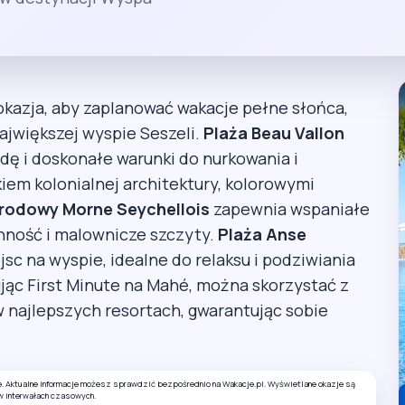
kazja, aby zaplanować wakacje pełne słońca,
największej wyspie Seszeli.
Plaża Beau Vallon
odę i doskonałe warunki do nurkowania i
em kolonialnej architektury, kolorowymi
rodowy Morne Seychellois
zapewnia wspaniałe
inność i malownicze szczyty.
Plaża Anse
jsc na wyspie, idealne do relaksu i podziwiania
ąc First Minute na Mahé, można skorzystać z
w najlepszych resortach, gwarantując sobie
e. Aktualne informacje możesz sprawdzić bezpośrednio na Wakacje.pl. Wyświetlane okazje są
w interwałach czasowych.