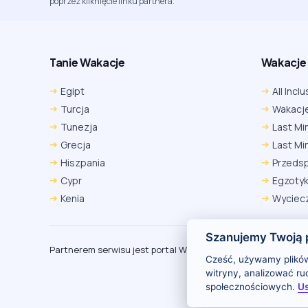
poprzez kliknięcie linku partnera.
Tanie Wakacje
Wakacje A
Egipt
All Inclu
Turcja
Wakacje
Tunezja
Last Mi
Grecja
Last Mi
Hiszpania
Przeds
Cypr
Egzoty
Kenia
Wyciecz
Szanujemy Twoją 
Partnerem serwisu jest portal Wakacje.pl
O
Cześć, używamy plików
witryny, analizować r
społecznościowych.
Us