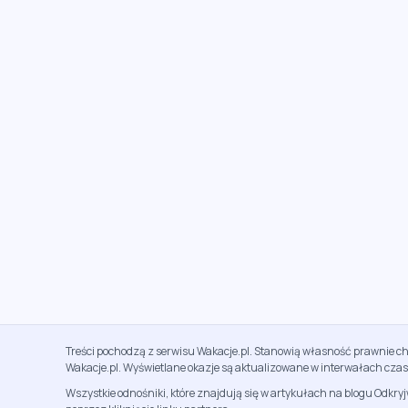
Treści pochodzą z serwisu Wakacje.pl. Stanowią własność prawnie ch
Wakacje.pl. Wyświetlane okazje są aktualizowane w interwałach cza
Wszystkie odnośniki, które znajdują się w artykułach na blogu Odkry