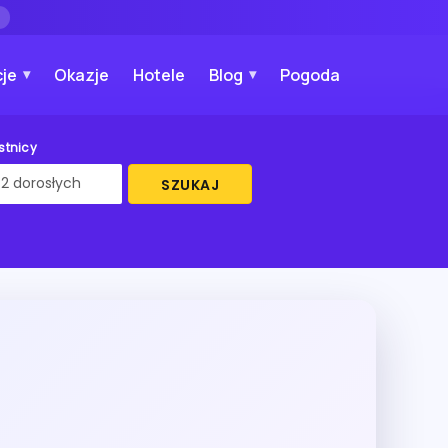
→
je
Okazje
Hotele
Blog
Pogoda
stnicy
SZUKAJ