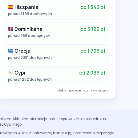
Hiszpania
od 1 542 zł
ponad 4199 dostępnych
Dominikana
od 5 129 zł
ponad 259 dostępnych
Grecja
od 1 706 zł
ponad 2391 dostępnych
Cypr
od 2 099 zł
ponad 1282 dostępnych
Reklama dynamiczna wakacje.pl
namiczne. Aktualne informacje możesz sprawdzić bezpośrednio na
su Cywilnego.
rowizje za każdą sfinalizowaną transakcję, która została rozpoczęta