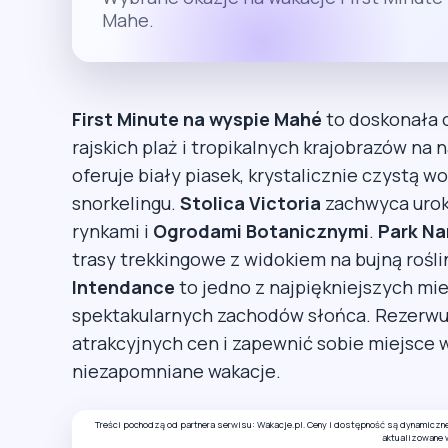
Mahe.
First Minute na wyspie Mahé
to doskonała o
rajskich plaż i tropikalnych krajobrazów na 
oferuje biały piasek, krystalicznie czystą w
snorkelingu.
Stolica Victoria
zachwyca uroki
rynkami i
Ogrodami Botanicznymi
.
Park Na
trasy trekkingowe z widokiem na bujną rośl
Intendance
to jedno z najpiękniejszych mie
spektakularnych zachodów słońca. Rezerwuj
atrakcyjnych cen i zapewnić sobie miejsce 
niezapomniane wakacje.
Treści pochodzą od partnera serwisu: Wakacje.pl. Ceny i dostępność są dynamiczn
aktualizowane 