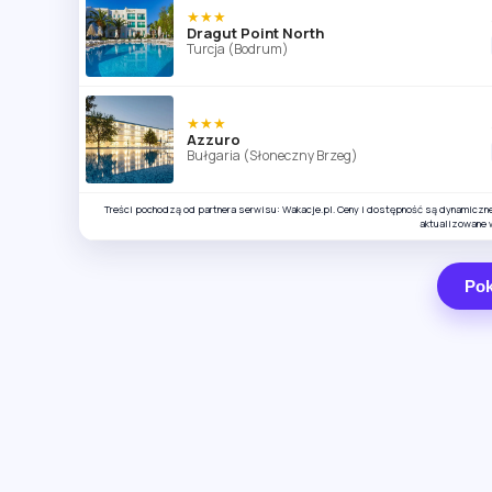
★★★
Dragut Point North
Turcja (Bodrum)
★★★
Azzuro
Bułgaria (Słoneczny Brzeg)
Treści pochodzą od partnera serwisu: Wakacje.pl. Ceny i dostępność są dynamiczn
aktualizowane 
Pok