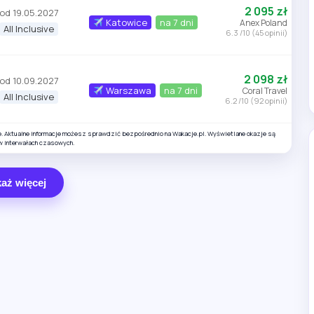
2 095 zł
od 19.05.2027
Katowice
na 7 dni
Anex Poland
All Inclusive
6.3 /10 (45 opinii)
2 098 zł
od 10.09.2027
Warszawa
na 7 dni
Coral Travel
All Inclusive
6.2 /10 (92 opinii)
e. Aktualne informacje możesz sprawdzić bezpośrednio na Wakacje.pl. Wyświetlane okazje są
w interwałach czasowych.
aż więcej