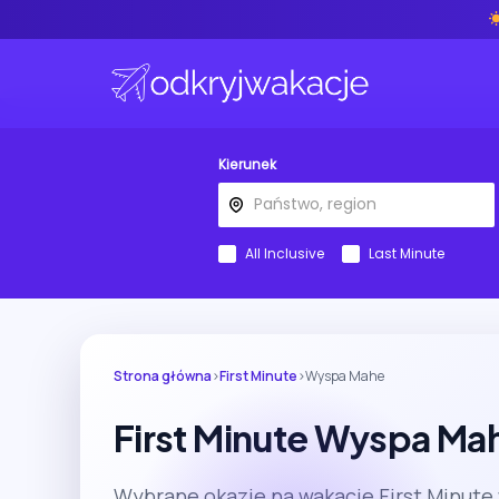
Kierunek
All Inclusive
Last Minute
Strona główna
›
First Minute
›
Wyspa Mahe
First Minute Wyspa Ma
Wybrane okazje na wakacje First Minute