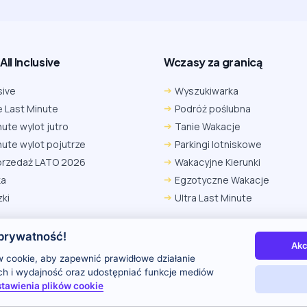
ll Inclusive
Wczasy za granicą
sive
Wyszukiwarka
 Last Minute
Podróż poślubna
nute wylot jutro
Tanie Wakacje
nute wylot pojutrze
Parkingi lotniskowe
przedaż LATO 2026
Wakacyjne Kierunki
ka
Egzotyczne Wakacje
ki
Ultra Last Minute
prywatność!
Akc
 nas
Kontakt i reklama
Polityka prywatności
 cookie, aby zapewnić prawidłowe działanie
uch i wydajność oraz udostępniać funkcje mediów
tawienia plików cookie