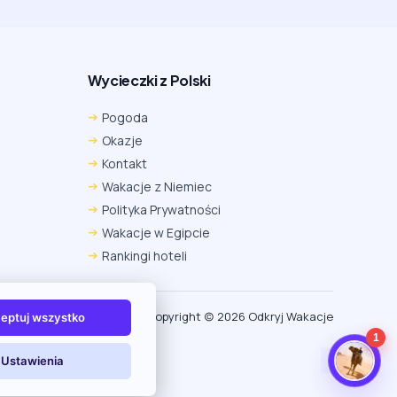
Wycieczki z Polski
Chrome
Safari iOS
Safari macOS
Pogoda
Edge
Firefox
Inna
Okazje
Ustawienia → Prywatność i bezpieczeństwo → Pliki
Kontakt
cookie innych firm → ustaw „Zezwalaj”.
Na czas rezerwacji nie blokuj cookies i śledzenia dla tej
Wakacje z Niemiec
witryny.
Polityka Prywatności
Na czas rezerwacji nie korzystaj z trybu incognito.
Wakacje w Egipcie
Rankingi hoteli
Copyright (c) 2026 Odkryj Wakacje
eptuj wszystko
1
Ustawienia