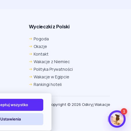
Wycieczki z Polski
Chrome
Safari iOS
Safari macOS
Pogoda
Edge
Firefox
Inna
Okazje
Ustawienia → Prywatność i bezpieczeństwo → Pliki
Kontakt
cookie innych firm → ustaw „Zezwalaj”.
Na czas rezerwacji nie blokuj cookies i śledzenia dla tej
Wakacje z Niemiec
witryny.
Polityka Prywatności
Na czas rezerwacji nie korzystaj z trybu incognito.
Wakacje w Egipcie
Rankingi hoteli
Copyright (c) 2026 Odkryj Wakacje
eptuj wszystko
1
Ustawienia