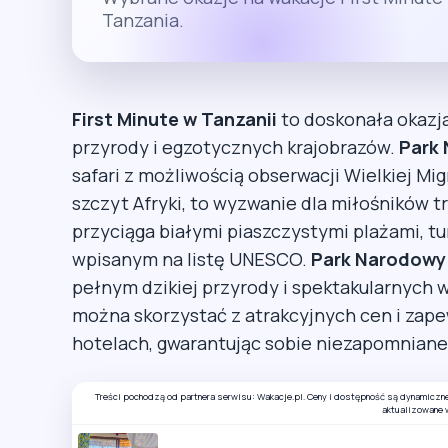
Tanzania.
First Minute w Tanzanii
to doskonała okazja
przyrody i egzotycznych krajobrazów.
Park
safari z możliwością obserwacji Wielkiej Migra
szczyt Afryki, to wyzwanie dla miłośników t
przyciąga białymi piaszczystymi plażami, 
wpisanym na listę UNESCO.
Park Narodowy
pełnym dzikiej przyrody i spektakularnych w
można skorzystać z atrakcyjnych cen i zape
hotelach, gwarantując sobie niezapomniane
Treści pochodzą od partnera serwisu: Wakacje.pl. Ceny i dostępność są dynamiczn
aktualizowane 