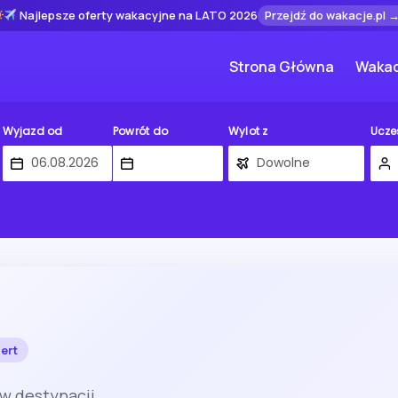
Najlepsze oferty wakacyjne na LATO 2026
Przejdź do wakacje.pl 
Strona Główna
Wakac
Wyjazd od
Powrót do
Wylot z
Ucze
ert
 w destynacji