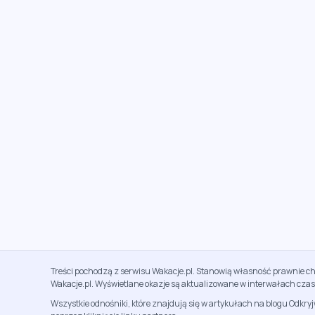
Treści pochodzą z serwisu Wakacje.pl. Stanowią własność prawnie ch
Wakacje.pl. Wyświetlane okazje są aktualizowane w interwałach cza
Wszystkie odnośniki, które znajdują się w artykułach na blogu Odkry