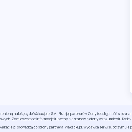
ronioną należącą do Wakacje.pl S.A. i/lub jej partnerów. Ceny i dostępność są dy
sowych. Zamieszczone informacje lub ceny nie stanowią oferty w rozumieniu Kodek
jwakacje.pl prowadzą do strony partnera: Wakacje.pl. Wydawca serwisu otrzymuje p