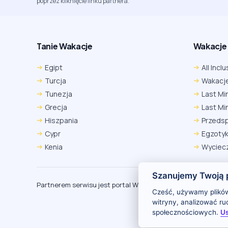
poprzez kliknięcie linku partnera.
Tanie Wakacje
Wakacje A
Egipt
All Inclu
Turcja
Wakacje
Tunezja
Last Mi
Grecja
Last Mi
Hiszpania
Przeds
Cypr
Egzoty
Kenia
Wyciecz
Szanujemy Twoją 
Partnerem serwisu jest portal Wakacje.pl
O
Cześć, używamy plików
witryny, analizować r
społecznościowych.
Us