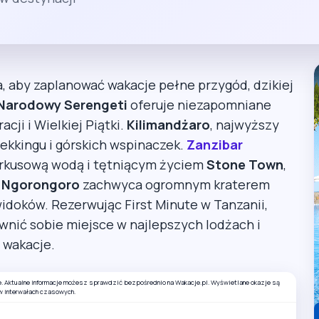
, aby zaplanować wakacje pełne przygód, dzikiej
 Narodowy Serengeti
oferuje niezapomniane
cji i Wielkiej Piątki.
Kilimandżaro
, najwyższy
rekkingu i górskich wspinaczek.
Zanzibar
turkusową wodą i tętniącym życiem
Stone Town
,
 Ngorongoro
zachwyca ogromnym kraterem
idoków. Rezerwując First Minute w Tanzanii,
wnić sobie miejsce w najlepszych lodżach i
 wakacje.
e. Aktualne informacje możesz sprawdzić bezpośrednio na Wakacje.pl. Wyświetlane okazje są
w interwałach czasowych.