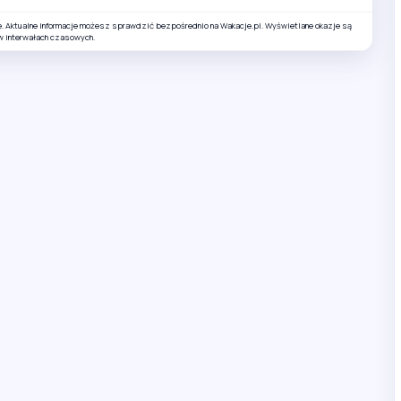
e. Aktualne informacje możesz sprawdzić bezpośrednio na Wakacje.pl. Wyświetlane okazje są
w interwałach czasowych.