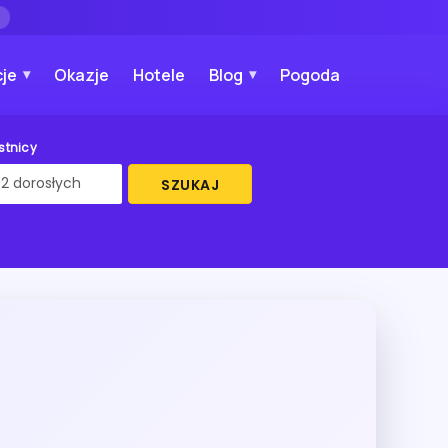
→
je
Okazje
Hotele
Blog
Pogoda
stnicy
SZUKAJ