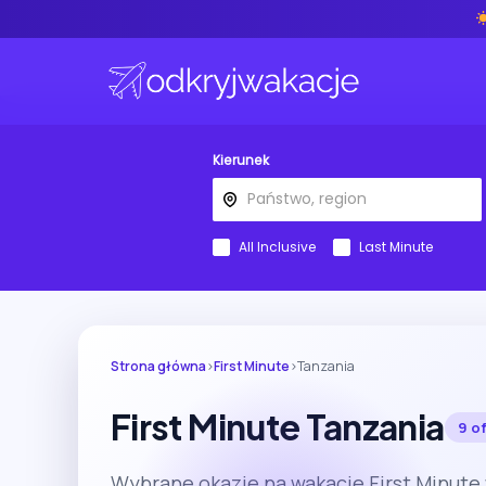
Kierunek
All Inclusive
Last Minute
Strona główna
›
First Minute
›
Tanzania
First Minute Tanzania
9 of
Wybrane okazje na wakacje First Minute