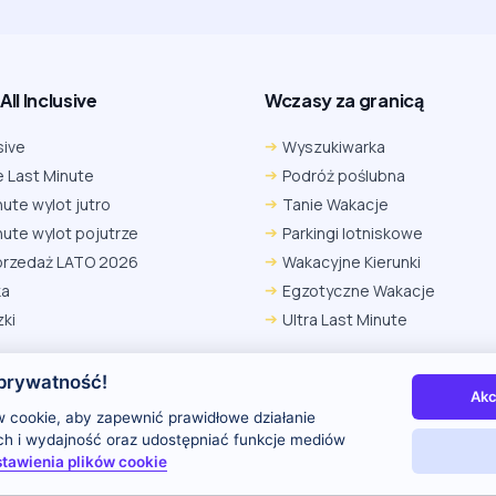
ll Inclusive
Wczasy za granicą
sive
Wyszukiwarka
 Last Minute
Podróż poślubna
nute wylot jutro
Tanie Wakacje
nute wylot pojutrze
Parkingi lotniskowe
przedaż LATO 2026
Wakacyjne Kierunki
ka
Egzotyczne Wakacje
ki
Ultra Last Minute
prywatność!
Akc
 nas
Kontakt i reklama
Polityka prywatności
 cookie, aby zapewnić prawidłowe działanie
uch i wydajność oraz udostępniać funkcje mediów
tawienia plików cookie