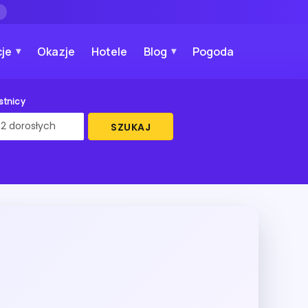
→
je
Okazje
Hotele
Blog
Pogoda
stnicy
SZUKAJ