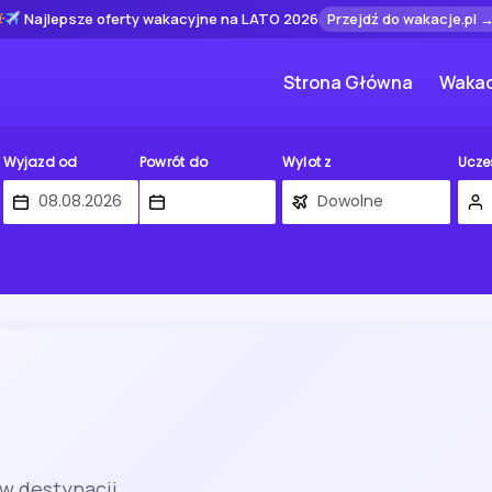
Najlepsze oferty wakacyjne na LATO 2026
Przejdź do wakacje.pl 
Strona Główna
Wakac
Wyjazd od
Powrót do
Wylot z
Ucze
 w destynacji