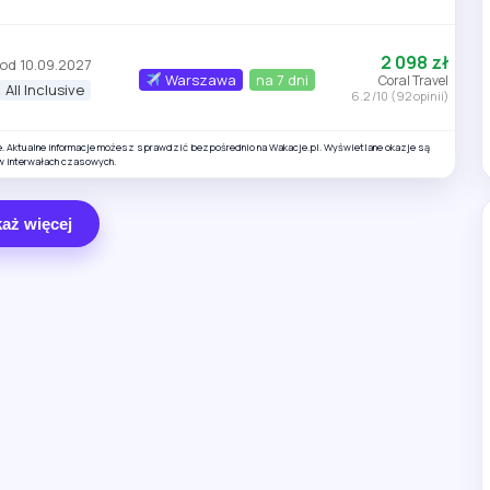
2 098 zł
od 10.09.2027
Warszawa
na 7 dni
Coral Travel
All Inclusive
6.2 /10 (92 opinii)
e. Aktualne informacje możesz sprawdzić bezpośrednio na Wakacje.pl. Wyświetlane okazje są
w interwałach czasowych.
aż więcej