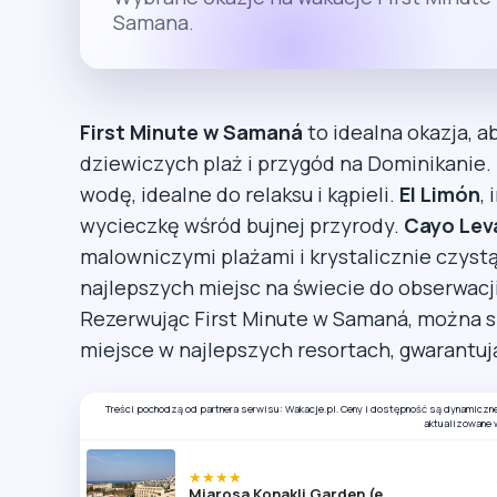
Samana.
First Minute w Samaná
to idealna okazja, 
dziewiczych plaż i przygód na Dominikanie.
wodę, idealne do relaksu i kąpieli.
El Limón
,
wycieczkę wśród bujnej przyrody.
Cayo Lev
malowniczymi plażami i krystalicznie czyst
najlepszych miejsc na świecie do obserwacj
Rezerwując First Minute w Samaná, można sk
miejsce w najlepszych resortach, gwarantu
Treści pochodzą od partnera serwisu: Wakacje.pl. Ceny i dostępność są dynamiczn
aktualizowane 
★★★★
Miarosa Konakli Garden (ex Hedef Rose Garden)