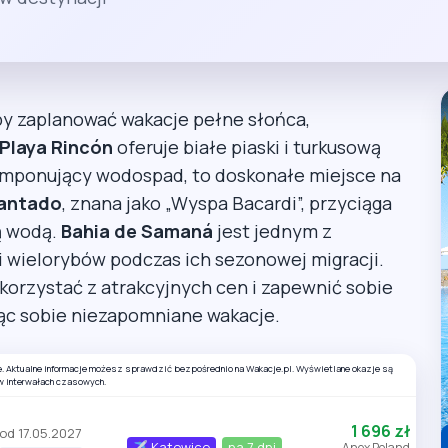
aby zaplanować wakacje pełne słońca,
Playa Rincón
oferuje białe piaski i turkusową
 imponujący wodospad, to doskonałe miejsce na
antado
, znana jako „Wyspa Bacardi”, przyciąga
ą wodą.
Bahia de Samaná
jest jednym z
i wielorybów podczas ich sezonowej migracji.
orzystać z atrakcyjnych cen i zapewnić sobie
jąc sobie niezapomniane wakacje.
e. Aktualne informacje możesz sprawdzić bezpośrednio na Wakacje.pl. Wyświetlane okazje są
w interwałach czasowych.
1 696 zł
od 17.05.2027
Katowice
na 7 dni
Anex Poland