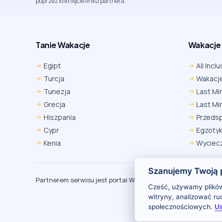
poprzez kliknięcie linku partnera.
Tanie Wakacje
Wakacje A
Egipt
All Inclu
Turcja
Wakacje
Tunezja
Last Mi
Grecja
Last Mi
Hiszpania
Przeds
Cypr
Egzoty
Kenia
Wyciecz
Szanujemy Twoją 
Partnerem serwisu jest portal Wakacje.pl
O
Cześć, używamy plików
witryny, analizować r
społecznościowych.
Us