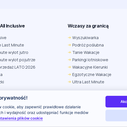
ll Inclusive
Wczasy za granicą
sive
Wyszukiwarka
 Last Minute
Podróż poślubna
nute wylot jutro
Tanie Wakacje
nute wylot pojutrze
Parkingi lotniskowe
przedaż LATO 2026
Wakacyjne Kierunki
ka
Egzotyczne Wakacje
ki
Ultra Last Minute
prywatność!
Akc
 nas
Kontakt i reklama
Polityka prywatności
 cookie, aby zapewnić prawidłowe działanie
uch i wydajność oraz udostępniać funkcje mediów
tawienia plików cookie