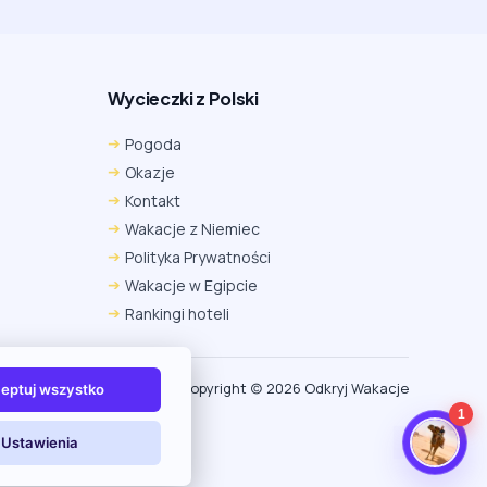
Wycieczki z Polski
Chrome
Safari iOS
Safari macOS
Pogoda
Edge
Firefox
Inna
Okazje
Ustawienia → Prywatność i bezpieczeństwo → Pliki
Kontakt
cookie innych firm → ustaw „Zezwalaj”.
Na czas rezerwacji nie blokuj cookies i śledzenia dla tej
Wakacje z Niemiec
witryny.
Polityka Prywatności
Na czas rezerwacji nie korzystaj z trybu incognito.
Wakacje w Egipcie
Rankingi hoteli
Copyright (c) 2026 Odkryj Wakacje
eptuj wszystko
1
Ustawienia