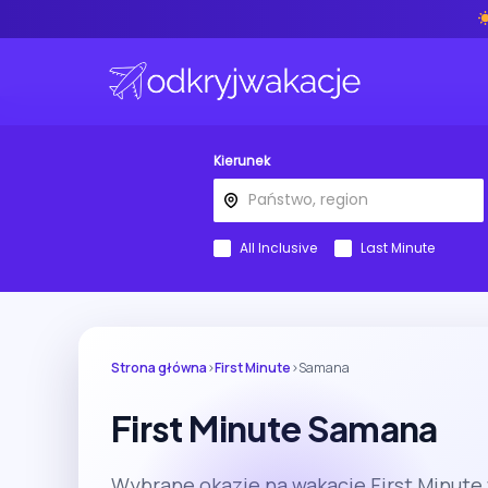
Kierunek
All Inclusive
Last Minute
Strona główna
›
First Minute
›
Samana
First Minute Samana
Wybrane okazje na wakacje First Minute