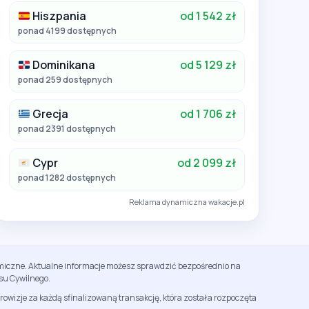
Hiszpania
od 1 542 zł
ponad 4199 dostępnych
Dominikana
od 5 129 zł
ponad 259 dostępnych
Grecja
od 1 706 zł
ponad 2391 dostępnych
Cypr
od 2 099 zł
ponad 1282 dostępnych
Reklama dynamiczna wakacje.pl
namiczne. Aktualne informacje możesz sprawdzić bezpośrednio na
su Cywilnego.
rowizje za każdą sfinalizowaną transakcję, która została rozpoczęta