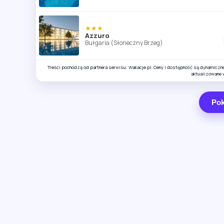
★★★
Azzuro
Bułgaria (Słoneczny Brzeg)
Treści pochodzą od partnera serwisu: Wakacje.pl. Ceny i dostępność są dynamiczn
aktualizowane 
Pok