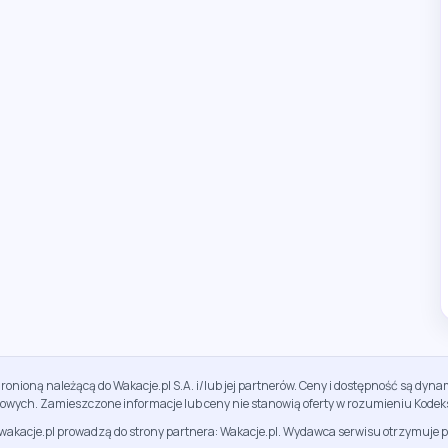
ronioną należącą do Wakacje.pl S.A. i/lub jej partnerów. Ceny i dostępność są dy
sowych. Zamieszczone informacje lub ceny nie stanowią oferty w rozumieniu Kodek
jwakacje.pl prowadzą do strony partnera: Wakacje.pl. Wydawca serwisu otrzymuje p