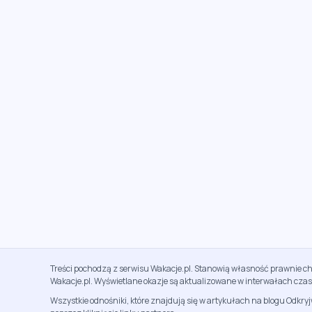
Treści pochodzą z serwisu Wakacje.pl. Stanowią własność prawnie ch
Wakacje.pl. Wyświetlane okazje są aktualizowane w interwałach cza
Wszystkie odnośniki, które znajdują się w artykułach na blogu Odkry