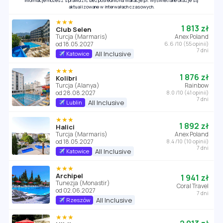
informacje możesz sprawdzić bezpośrednio na Wakacje.pl. Wyświetlane okazje są
aktualizowane w interwałach czasowych.
★★★
1 813 zł
Club Selen
Turcja (Marmaris)
Anex Poland
od 18.05.2027
6.6 /10 (55 opinii)
7 dni
All Inclusive
Katowice
★★★
1 876 zł
Kolibri
Turcja (Alanya)
Rainbow
od 28.08.2027
8.0 /10 (41 opinii)
7 dni
All Inclusive
Lublin
★★★
1 892 zł
Halici
Turcja (Marmaris)
Anex Poland
od 18.05.2027
8.4 /10 (10 opinii)
7 dni
All Inclusive
Katowice
★★★
Archipel
1 941 zł
Tunezja (Monastir)
Coral Travel
od 02.06.2027
7 dni
All Inclusive
Rzeszów
★★★