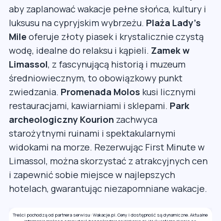
aby zaplanować wakacje pełne słońca, kultury i
luksusu na cypryjskim wybrzeżu.
Plaża Lady’s
Mile
oferuje złoty piasek i krystalicznie czystą
wodę, idealne do relaksu i kąpieli.
Zamek w
Limassol
, z fascynującą historią i muzeum
średniowiecznym, to obowiązkowy punkt
zwiedzania.
Promenada Molos
kusi licznymi
restauracjami, kawiarniami i sklepami.
Park
archeologiczny Kourion
zachwyca
starożytnymi ruinami i spektakularnymi
widokami na morze. Rezerwując First Minute w
Limassol, można skorzystać z atrakcyjnych cen
i zapewnić sobie miejsce w najlepszych
hotelach, gwarantując niezapomniane wakacje.
Treści pochodzą od partnera serwisu: Wakacje.pl. Ceny i dostępność są dynamiczne. Aktualne