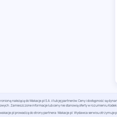
ronioną należącą do Wakacje.pl S.A. i/lub jej partnerów. Ceny i dostępność są dy
sowych. Zamieszczone informacje lub ceny nie stanowią oferty w rozumieniu Kodek
jwakacje.pl prowadzą do strony partnera: Wakacje.pl. Wydawca serwisu otrzymuje p