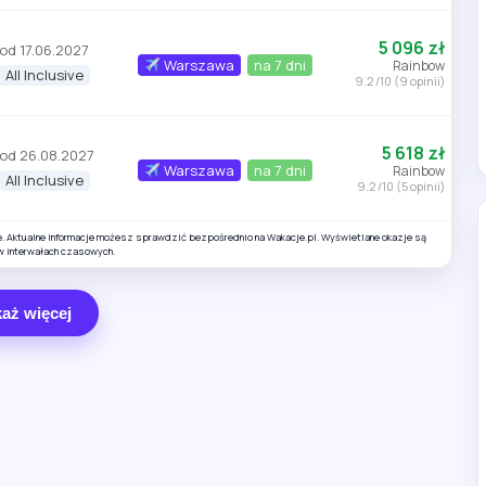
5 096 zł
od 17.06.2027
Warszawa
na 7 dni
Rainbow
All Inclusive
9.2 /10 (9 opinii)
5 618 zł
od 26.08.2027
Warszawa
na 7 dni
Rainbow
All Inclusive
9.2 /10 (5 opinii)
e. Aktualne informacje możesz sprawdzić bezpośrednio na Wakacje.pl. Wyświetlane okazje są
w interwałach czasowych.
aż więcej