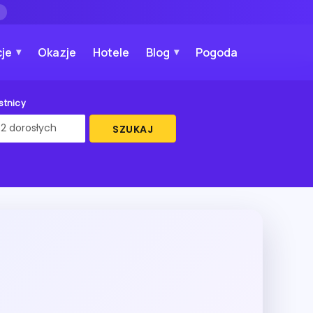
→
je
Okazje
Hotele
Blog
Pogoda
stnicy
SZUKAJ