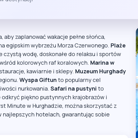
a, aby zaplanować wakacje pełne słońca,
i na egipskim wybrzeżu Morza Czerwonego.
Plaże
nie czystą wodę, doskonałe do relaksu i sportów
g wśród kolorowych raf koralowych.
Marina w
stauracje, kawiarnie i sklepy.
Muzeum Hurghady
regionu.
Wyspa Giftun
to popularny cel
liwości nurkowania.
Safari na pustyni
to
odkryć piękno pustynnych krajobrazów i
rst Minute w Hurghadzie, można skorzystać z
w najlepszych hotelach, gwarantując sobie