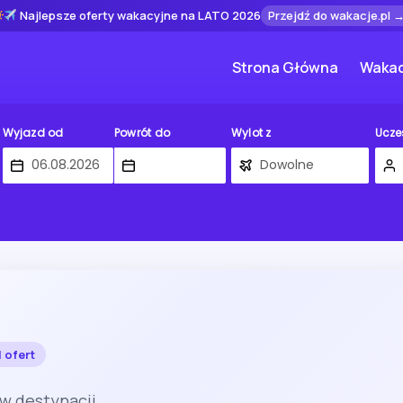
Najlepsze oferty wakacyjne na LATO 2026
Przejdź do wakacje.pl 
Strona Główna
Wakac
Wyjazd od
Powrót do
Wylot z
Ucze
1 ofert
 w destynacji