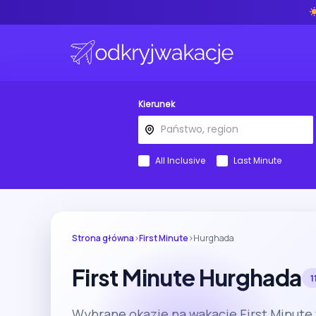
Kierunek
All Inclusive
Last Minute
Strona główna
›
First Minute
›
Hurghada
First Minute Hurghada
1
Wybrane okazje na wakacje First Minute