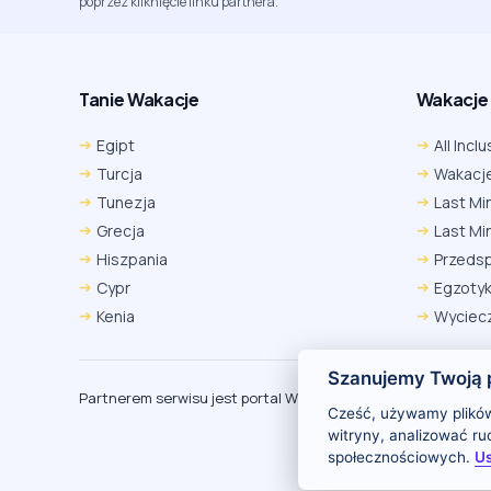
poprzez kliknięcie linku partnera.
Tanie Wakacje
Wakacje A
Egipt
All Inclu
Turcja
Wakacje
Tunezja
Last Mi
Grecja
Last Mi
Hiszpania
Przeds
Cypr
Egzoty
Kenia
Wyciecz
Szanujemy Twoją 
Partnerem serwisu jest portal Wakacje.pl
O
Cześć, używamy plików
witryny, analizować r
społecznościowych.
Us