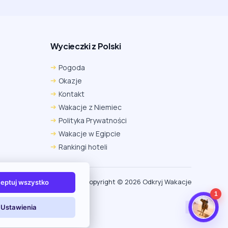
Wycieczki z Polski
Chrome
Safari iOS
Safari macOS
Pogoda
Edge
Firefox
Inna
Okazje
Ustawienia → Prywatność i bezpieczeństwo → Pliki
Kontakt
cookie innych firm → ustaw „Zezwalaj”.
Na czas rezerwacji nie blokuj cookies i śledzenia dla tej
Wakacje z Niemiec
witryny.
Polityka Prywatności
Na czas rezerwacji nie korzystaj z trybu incognito.
Wakacje w Egipcie
Rankingi hoteli
Copyright (c) 2026 Odkryj Wakacje
eptuj wszystko
1
Ustawienia