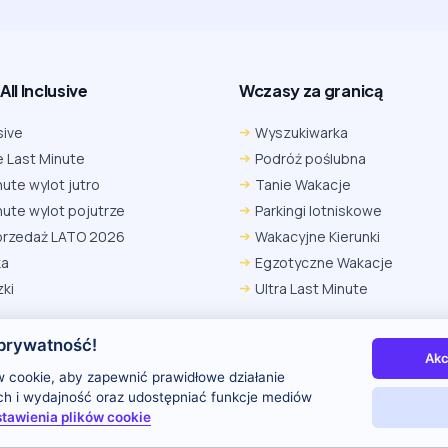
ll Inclusive
Wczasy za granicą
sive
Wyszukiwarka
 Last Minute
Podróż poślubna
nute wylot jutro
Tanie Wakacje
nute wylot pojutrze
Parkingi lotniskowe
przedaż LATO 2026
Wakacyjne Kierunki
ka
Egzotyczne Wakacje
ki
Ultra Last Minute
prywatność!
Akc
 nas
Kontakt i reklama
Polityka prywatności
 cookie, aby zapewnić prawidłowe działanie
uch i wydajność oraz udostępniać funkcje mediów
tawienia plików cookie