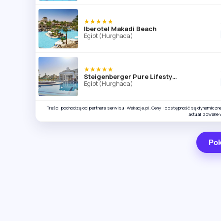
★★★★★
Iberotel Makadi Beach
Egipt (Hurghada)
★★★★★
Steigenberger Pure Lifestyle
Egipt (Hurghada)
Treści pochodzą od partnera serwisu: Wakacje.pl. Ceny i dostępność są dynamiczn
aktualizowane 
Pok