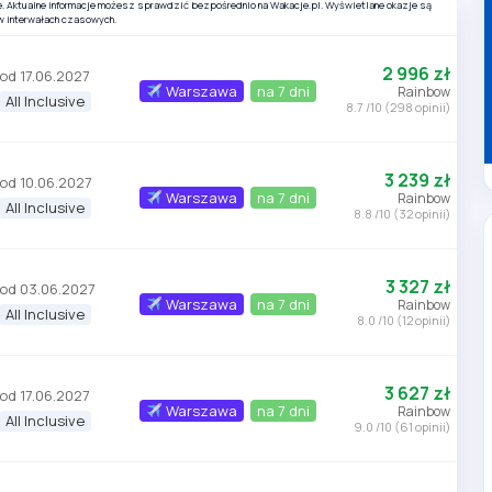
e. Aktualne informacje możesz sprawdzić bezpośrednio na Wakacje.pl. Wyświetlane okazje są
w interwałach czasowych.
2 996 zł
od 17.06.2027
Warszawa
na 7 dni
Rainbow
All Inclusive
8.7 /10 (298 opinii)
3 239 zł
od 10.06.2027
Warszawa
na 7 dni
Rainbow
All Inclusive
8.8 /10 (32 opinii)
3 327 zł
od 03.06.2027
Warszawa
na 7 dni
Rainbow
All Inclusive
8.0 /10 (12 opinii)
3 627 zł
od 17.06.2027
Warszawa
na 7 dni
Rainbow
All Inclusive
9.0 /10 (61 opinii)