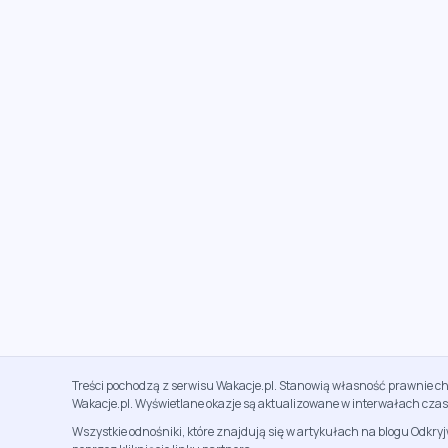
Treści pochodzą z serwisu Wakacje.pl. Stanowią własność prawnie ch
Wakacje.pl. Wyświetlane okazje są aktualizowane w interwałach cza
Wszystkie odnośniki, które znajdują się w artykułach na blogu Odkry