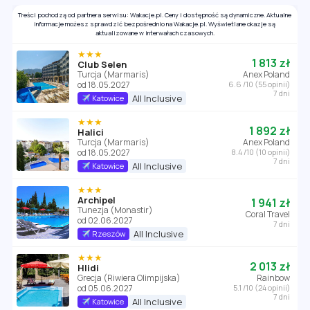
Treści pochodzą od partnera serwisu: Wakacje.pl. Ceny i dostępność są dynamiczne. Aktualne
informacje możesz sprawdzić bezpośrednio na Wakacje.pl. Wyświetlane okazje są
aktualizowane w interwałach czasowych.
★★★
1 813 zł
Club Selen
Turcja (Marmaris)
Anex Poland
od 18.05.2027
6.6 /10 (55 opinii)
7 dni
All Inclusive
Katowice
★★★
1 892 zł
Halici
Turcja (Marmaris)
Anex Poland
od 18.05.2027
8.4 /10 (10 opinii)
7 dni
All Inclusive
Katowice
★★★
Archipel
1 941 zł
Tunezja (Monastir)
Coral Travel
od 02.06.2027
7 dni
All Inclusive
Rzeszów
★★★
2 013 zł
Hlidi
Grecja (Riwiera Olimpijska)
Rainbow
od 05.06.2027
5.1 /10 (24 opinii)
7 dni
All Inclusive
Katowice