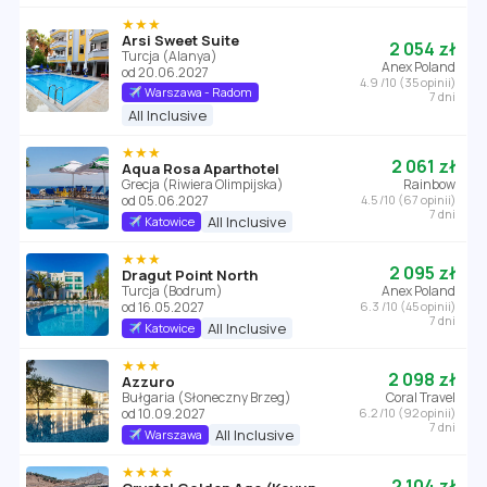
★★★
Arsi Sweet Suite
2 054 zł
Turcja (Alanya)
Anex Poland
od 20.06.2027
4.9 /10 (35 opinii)
Warszawa - Radom
7 dni
All Inclusive
★★★
2 061 zł
Aqua Rosa Aparthotel
Grecja (Riwiera Olimpijska)
Rainbow
od 05.06.2027
4.5 /10 (67 opinii)
7 dni
All Inclusive
Katowice
★★★
2 095 zł
Dragut Point North
Turcja (Bodrum)
Anex Poland
od 16.05.2027
6.3 /10 (45 opinii)
7 dni
All Inclusive
Katowice
★★★
2 098 zł
Azzuro
Bułgaria (Słoneczny Brzeg)
Coral Travel
od 10.09.2027
6.2 /10 (92 opinii)
7 dni
All Inclusive
Warszawa
★★★★
2 104 zł