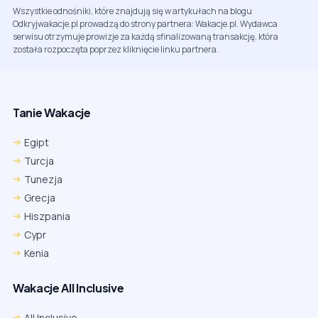
Wszystkie odnośniki, które znajdują się w artykułach na blogu
Odkryjwakacje.pl prowadzą do strony partnera: Wakacje.pl. Wydawca
serwisu otrzymuje prowizje za każdą sfinalizowaną transakcję, która
została rozpoczęta poprzez kliknięcie linku partnera.
Tanie Wakacje
Egipt
Turcja
Tunezja
Grecja
Hiszpania
Cypr
Kenia
Wakacje All Inclusive
All Inclusive