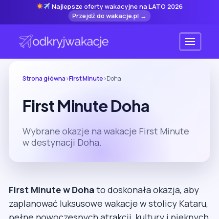
Najlepsze oferty wakacyjne na LATO 2026
Przejdź do wakacje.pl →
Menu
Strona główna
›
First Minute
›
Doha
First Minute Doha
Wybrane okazje na wakacje First Minute
w destynacji Doha.
First Minute w Doha
to doskonała okazja, aby
zaplanować luksusowe wakacje w stolicy Kataru,
pełne nowoczesnych atrakcji, kultury i pięknych