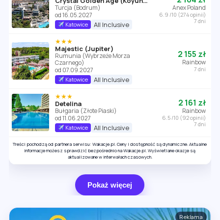
Crystal Golden Age (Koyunbaba)
Turcja (Bodrum)
Anex Poland
od 16.05.2027
6.9 /10 (274 opinii)
7 dni
All Inclusive
Katowice
★★★
Majestic (Jupiter)
2 155 zł
Rumunia (Wybrzeże Morza
Rainbow
Czarnego)
7 dni
od 07.09.2027
All Inclusive
Katowice
★★★
2 161 zł
Detelina
Bułgaria (Złote Piaski)
Rainbow
od 11.06.2027
6.5 /10 (92 opinii)
7 dni
All Inclusive
Katowice
Treści pochodzą od partnera serwisu: Wakacje.pl. Ceny i dostępność są dynamiczne. Aktualne
informacje możesz sprawdzić bezpośrednio na Wakacje.pl. Wyświetlane okazje są
aktualizowane w interwałach czasowych.
Pokaż więcej
Reklama