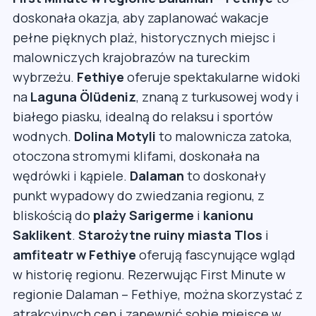
doskonała okazja, aby zaplanować wakacje
pełne pięknych plaż, historycznych miejsc i
malowniczych krajobrazów na tureckim
wybrzeżu.
Fethiye
oferuje spektakularne widoki
na
Laguna Ölüdeniz
, znaną z turkusowej wody i
białego piasku, idealną do relaksu i sportów
wodnych.
Dolina Motyli
to malownicza zatoka,
otoczona stromymi klifami, doskonała na
wędrówki i kąpiele.
Dalaman
to doskonały
punkt wypadowy do zwiedzania regionu, z
bliskością do
plaży Sarigerme
i
kanionu
Saklikent
.
Starożytne ruiny miasta Tlos
i
amfiteatr w Fethiye
oferują fascynujące wgląd
w historię regionu. Rezerwując First Minute w
regionie Dalaman – Fethiye, można skorzystać z
atrakcyjnych cen i zapewnić sobie miejsce w