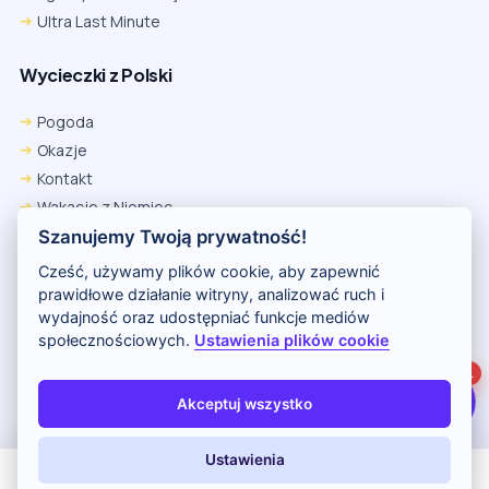
Ultra Last Minute
Wycieczki z Polski
Chrome
Safari iOS
Safari macOS
Edge
Pogoda
Firefox
Inna
Okazje
Ustawienia → Prywatność i bezpieczeństwo → Pliki cookie innych
Kontakt
firm → ustaw „Zezwalaj”.
Na czas rezerwacji nie blokuj cookies i śledzenia dla tej witryny.
Wakacje z Niemiec
Na czas rezerwacji nie korzystaj z trybu incognito.
Polityka Prywatności
Szanujemy Twoją prywatność!
Wakacje w Egipcie
Cześć, używamy plików cookie, aby zapewnić
Rankingi hoteli
prawidłowe działanie witryny, analizować ruch i
wydajność oraz udostępniać funkcje mediów
społecznościowych.
Ustawienia plików cookie
Partnerem serwisu jest portal Wakacje.pl
1
O nas
Kontakt i reklama
Polityka prywatności
Akceptuj wszystko
Copyright (c) 2026 Odkryj Wakacje
Ustawienia