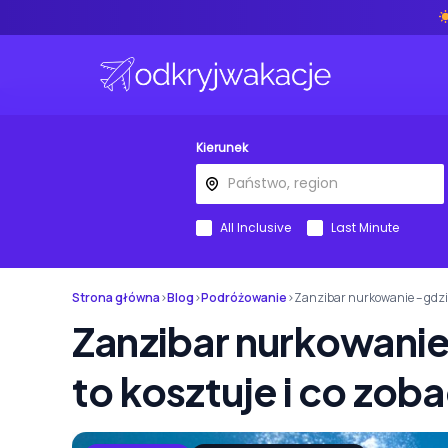
Kierunek
All Inclusive
Last Minute
Strona główna
›
Blog
›
Podróżowanie
›
Zanzibar nurkowanie – gdzie
Zanzibar nurkowanie 
to kosztuje i co zo