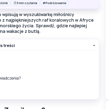
#
różnik
3 min czytania
Podróżowanie
o wpisują w wyszukiwarkę miłośnicy
z najpiękniejszych raf koralowych w Afryce
orskiego życia. Sprawdź, gdzie najlepiej
 na wakacje z butlą.
is treści
wiadczenia?