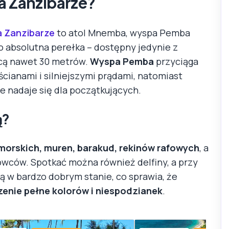
a Zanzibarze?
a Zanzibarze
to atol Mnemba, wyspa Pemba
o absolutna perełka – dostępny jedynie z
ącą nawet 30 metrów.
Wyspa Pemba
przyciąga
ianami i silniejszymi prądami, natomiast
e nadaje się dla początkujących.
ą?
morskich, muren, barakud, rekinów rafowych
, a
lowców. Spotkać można również delfiny, a przy
są w bardzo dobrym stanie, co sprawia, że
enie pełne kolorów i niespodzianek
.