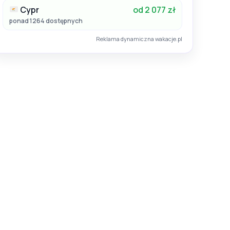
26
Cypr
od 2 077 zł
ponad 1264 dostępnych
Reklama dynamiczna wakacje.pl
Tanzania / Zanzibar
t
Kwanza Resort By Sunrise
Hotel:
5
26
13.12.2026 - 20.12.2026
Katowice
All Inclusive
8.8
Wspaniały
 329
zł
6 769
zł
25 opinii
/ os.
od
/ os.