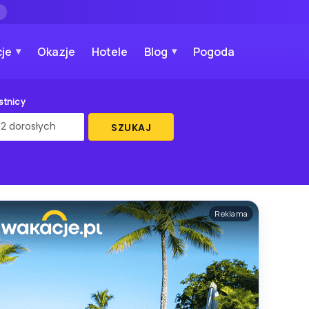
→
je
Okazje
Hotele
Blog
Pogoda
stnicy
SZUKAJ
Reklama