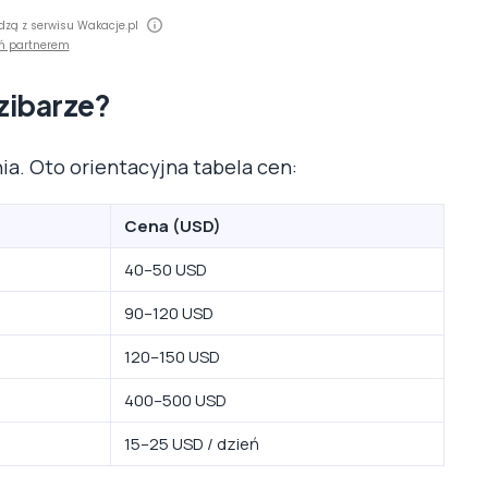
dzą z serwisu Wakacje.pl
ń partnerem
nzibarze?
nia. Oto orientacyjna tabela cen:
Cena (USD)
40–50 USD
90–120 USD
120–150 USD
400–500 USD
15–25 USD / dzień