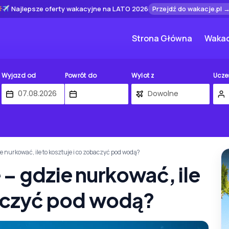
Najlepsze oferty wakacyjne na LATO 2026
Przejdź do wakacje.pl 
Strona Główna
Wakac
Wyjazd od
Powrót do
Wylot z
Ucze
 nurkować, ile to kosztuje i co zobaczyć pod wodą?
– gdzie nurkować, ile
baczyć pod wodą?