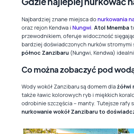
Gdzie najlepiej nurkować n
Najbardziej znane miejsca do
nurkowania n
oraz rejon Kendwa i
Nungwi
.
Atol Mnemba
t
przewodnikiem, oferuje widoczność sięgaj
bardziej doświadczonych nurków stromymi śc
północ Zanzibaru
(Nungwi, Kendwa) idealni
Co można zobaczyć pod wod
Wody wokół Zanzibaru są domem dla
żółwi 
także ławic kolorowych ryb i miękkich kora
odrobinie szczęścia – manty. Tutejsze rafy 
nurkowanie wokół Zanzibaru to doświadcz