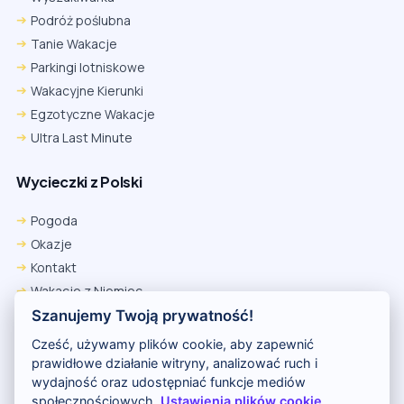
Podróż poślubna
Tanie Wakacje
Parkingi lotniskowe
Wakacyjne Kierunki
Egzotyczne Wakacje
Ultra Last Minute
Wycieczki z Polski
Pogoda
Okazje
Kontakt
Wakacje z Niemiec
Polityka Prywatności
Szanujemy Twoją prywatność!
Wakacje w Egipcie
Cześć, używamy plików cookie, aby zapewnić
Rankingi hoteli
prawidłowe działanie witryny, analizować ruch i
wydajność oraz udostępniać funkcje mediów
społecznościowych.
Ustawienia plików cookie