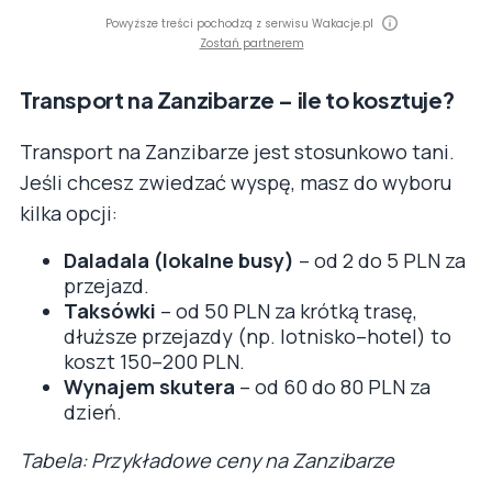
Powyższe treści pochodzą z serwisu Wakacje.pl
Zostań partnerem
Transport na Zanzibarze – ile to kosztuje?
Transport na Zanzibarze jest stosunkowo tani.
Jeśli chcesz zwiedzać wyspę, masz do wyboru
kilka opcji:
Daladala (lokalne busy)
– od 2 do 5 PLN za
przejazd.
Taksówki
– od 50 PLN za krótką trasę,
dłuższe przejazdy (np. lotnisko–hotel) to
koszt 150–200 PLN.
Wynajem skutera
– od 60 do 80 PLN za
dzień.
Tabela: Przykładowe ceny na Zanzibarze