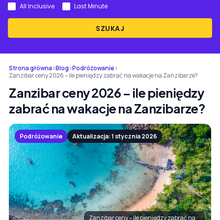
All Inclusive
Last Minute
SZUKAJ
Strona główna
›
Blog
›
Podróżowanie
›
Zanzibar ceny 2026 – ile pieniędzy zabrać na wakacje na Zanzibarze?
Zanzibar ceny 2026 – ile pieniędzy
zabrać na wakacje na Zanzibarze?
Podróżowanie
Aktualizacja: 1 stycznia 2026
Zanzibar ceny – ile pieniędzy zabrać na