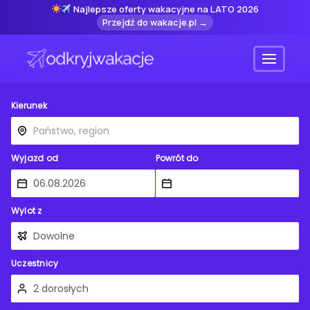
Najlepsze oferty wakacyjne na LATO 2026
Przejdź do wakacje.pl →
Menu
Kierunek
Wyjazd od
Powrót do
Wylot z
Uczestnicy