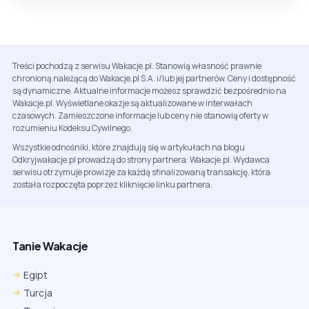
Treści pochodzą z serwisu Wakacje.pl. Stanowią własność prawnie
chronioną należącą do Wakacje.pl S.A. i/lub jej partnerów. Ceny i dostępność
są dynamiczne. Aktualne informacje możesz sprawdzić bezpośrednio na
Wakacje.pl. Wyświetlane okazje są aktualizowane w interwałach
czasowych. Zamieszczone informacje lub ceny nie stanowią oferty w
rozumieniu Kodeksu Cywilnego.
Wszystkie odnośniki, które znajdują się w artykułach na blogu
Odkryjwakacje.pl prowadzą do strony partnera: Wakacje.pl. Wydawca
serwisu otrzymuje prowizje za każdą sfinalizowaną transakcję, która
została rozpoczęta poprzez kliknięcie linku partnera.
Tanie Wakacje
Egipt
Turcja