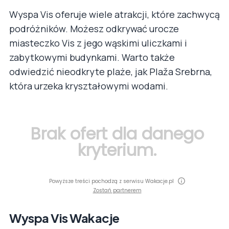
Wyspa Vis oferuje wiele atrakcji, które zachwycą
podróżników. Możesz odkrywać urocze
miasteczko Vis z jego wąskimi uliczkami i
zabytkowymi budynkami. Warto także
odwiedzić nieodkryte plaże, jak Plaža Srebrna,
która urzeka kryształowymi wodami.
Brak ofert dla danego
kryterium.
Powyższe treści pochodzą z serwisu Wakacje.pl
Zostań partnerem
Wyspa Vis Wakacje