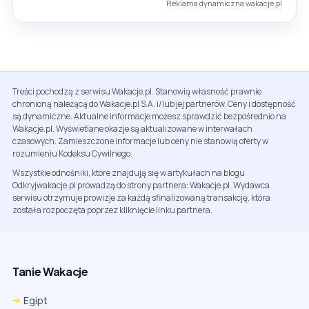
Reklama dynamiczna wakacje.pl
Treści pochodzą z serwisu Wakacje.pl. Stanowią własność prawnie
chronioną należącą do Wakacje.pl S.A. i/lub jej partnerów. Ceny i dostępność
są dynamiczne. Aktualne informacje możesz sprawdzić bezpośrednio na
Wakacje.pl. Wyświetlane okazje są aktualizowane w interwałach
czasowych. Zamieszczone informacje lub ceny nie stanowią oferty w
rozumieniu Kodeksu Cywilnego.
Wszystkie odnośniki, które znajdują się w artykułach na blogu
Odkryjwakacje.pl prowadzą do strony partnera: Wakacje.pl. Wydawca
serwisu otrzymuje prowizje za każdą sfinalizowaną transakcję, która
została rozpoczęta poprzez kliknięcie linku partnera.
Tanie Wakacje
Egipt