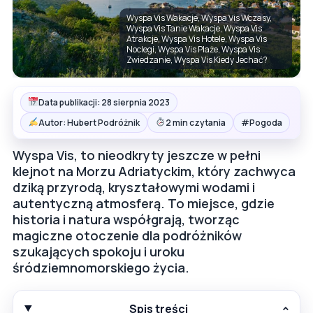
Wyspa Vis Wakacje, Wyspa Vis Wczasy,
Wyspa Vis Tanie Wakacje, Wyspa Vis
Atrakcje, Wyspa Vis Hotele, Wyspa Vis
Noclegi, Wyspa Vis Plaże, Wyspa Vis
Zwiedzanie, Wyspa Vis Kiedy Jechać?
Data publikacji: 28 sierpnia 2023
#
Autor: Hubert Podróżnik
2 min czytania
Pogoda
Wyspa Vis, to nieodkryty jeszcze w pełni
klejnot na Morzu Adriatyckim, który zachwyca
dziką przyrodą, kryształowymi wodami i
autentyczną atmosferą. To miejsce, gdzie
historia i natura współgrają, tworząc
magiczne otoczenie dla podróżników
szukających spokoju i uroku
śródziemnomorskiego życia.
Spis treści