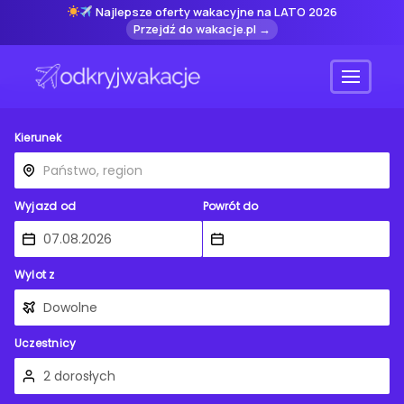
Najlepsze oferty wakacyjne na LATO 2026
Przejdź do wakacje.pl →
Menu
Kierunek
Wyjazd od
Powrót do
Wylot z
Uczestnicy