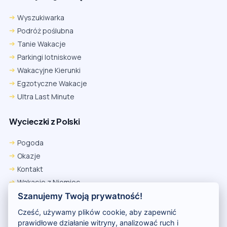
Wyszukiwarka
Podróż poślubna
Tanie Wakacje
Parkingi lotniskowe
Wakacyjne Kierunki
Egzotyczne Wakacje
Ultra Last Minute
Wycieczki z Polski
Pogoda
Okazje
Kontakt
Wakacje z Niemiec
Polityka Prywatności
Szanujemy Twoją prywatność!
Wakacje w Egipcie
Cześć, używamy plików cookie, aby zapewnić
Rankingi hoteli
prawidłowe działanie witryny, analizować ruch i