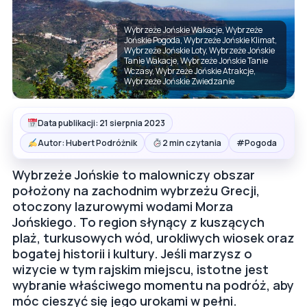
Wybrzeże Jońskie Wakacje, Wybrzeże
Jońskie Pogoda, Wybrzeże Jońskie Klimat,
Wybrzeże Jońskie Loty, Wybrzeże Jońskie
Tanie Wakacje, Wybrzeże Jońskie Tanie
Wczasy, Wybrzeże Jońskie Atrakcje,
Wybrzeże Jońskie Zwiedzanie
Data publikacji: 21 sierpnia 2023
#
Autor: Hubert Podróżnik
2 min czytania
Pogoda
Wybrzeże Jońskie to malowniczy obszar
położony na zachodnim wybrzeżu Grecji,
otoczony lazurowymi wodami Morza
Jońskiego. To region słynący z kuszących
plaż, turkusowych wód, urokliwych wiosek oraz
bogatej historii i kultury. Jeśli marzysz o
wizycie w tym rajskim miejscu, istotne jest
wybranie właściwego momentu na podróż, aby
móc cieszyć się jego urokami w pełni.