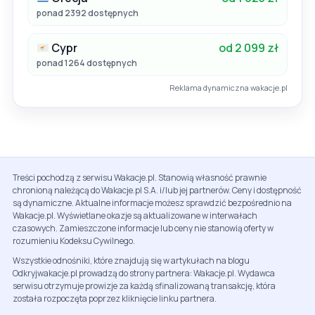
ponad 2392 dostępnych
Cypr
od 2 099 zł
ponad 1264 dostępnych
Reklama dynamiczna wakacje.pl
Treści pochodzą z serwisu Wakacje.pl. Stanowią własność prawnie
chronioną należącą do Wakacje.pl S.A. i/lub jej partnerów. Ceny i dostępność
są dynamiczne. Aktualne informacje możesz sprawdzić bezpośrednio na
Wakacje.pl. Wyświetlane okazje są aktualizowane w interwałach
czasowych. Zamieszczone informacje lub ceny nie stanowią oferty w
rozumieniu Kodeksu Cywilnego.
Wszystkie odnośniki, które znajdują się w artykułach na blogu
Odkryjwakacje.pl prowadzą do strony partnera: Wakacje.pl. Wydawca
serwisu otrzymuje prowizje za każdą sfinalizowaną transakcję, która
została rozpoczęta poprzez kliknięcie linku partnera.