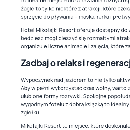
to idealne miejsce do uprawiania różnych 
żagle to tylko niektóre z atrakcji, które cz
sprzęcie do pływania – maska, rurka i płetw
Hotel Mikołajki Resort oferuje dostępny d
będziesz mógł cieszyć się rozmaitymi atrakcj
organizuje liczne animacje i zajęcia, które
Zadbaj o relaks i regenerac
Wypoczynek nad jeziorem to nie tylko aktywn
Aby w pełni wykorzystać czas wolny, warto z
ulubione formy rozrywki. Spokojne popołud
wygodnym fotelu z dobrą książką to idealn
zgiełku.
Mikołajki Resort to miejsce, które doskonal