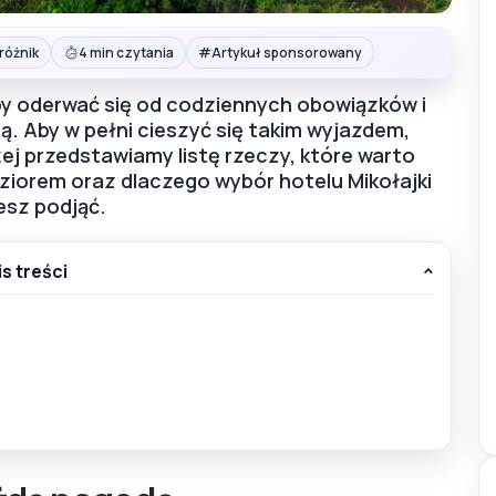
#
różnik
4 min czytania
Artykuł sponsorowany
by oderwać się od codziennych obowiązków i
rą. Aby w pełni cieszyć się takim wyjazdem,
j przedstawiamy listę rzeczy, które warto
iorem oraz dlaczego wybór hotelu Mikołajki
esz podjąć.
is treści