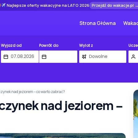
Najlepsze oferty wakacyjne na LATO 2026
Przejdź do wakacje.pl 
Strona Główna
Wakac
Wyjazd od
Powrót do
Wylot z
Ucze
ynek nad jeziorem – co warto zabrać?
ynek nad jeziorem –