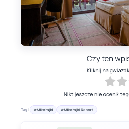
Czy ten wpi
Kliknij na gwiazd
Nikt jeszcze nie ocenił teg
#Mikołajki
#Mikołajki Resort
Tagi: