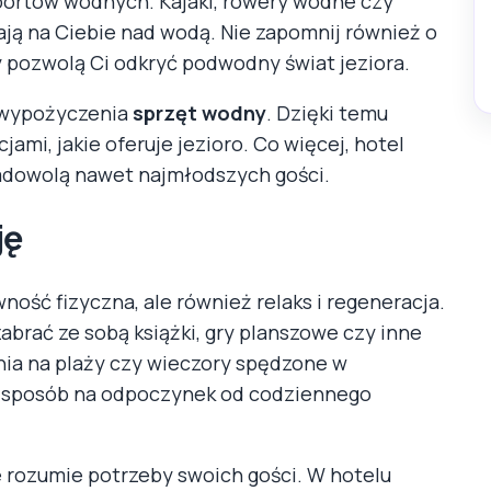
sportów wodnych. Kajaki, rowery wodne czy
ekają na Ciebie nad wodą. Nie zapomnij również o
y pozwolą Ci odkryć podwodny świat jeziora.
o wypożyczenia
sprzęt wodny
. Dzięki temu
ami, jakie oferuje jezioro. Co więcej, hotel
 zadowolą nawet najmłodszych gości.
ję
ość fizyczna, ale również relaks i regeneracja.
abrać ze sobą książki, gry planszowe czy inne
nia na plaży czy wieczory spędzone w
y sposób na odpoczynek od codziennego
e rozumie potrzeby swoich gości. W hotelu