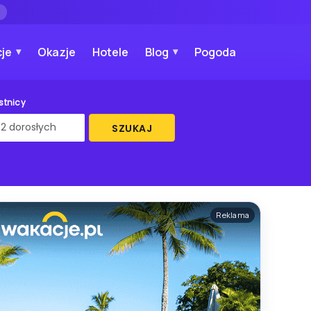
→
je
Okazje
Hotele
Blog
Pogoda
stnicy
SZUKAJ
Reklama