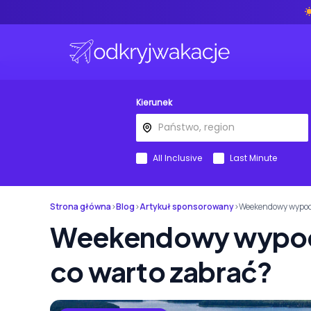
Kierunek
All Inclusive
Last Minute
Strona główna
›
Blog
›
Artykuł sponsorowany
›
Weekendowy wypocz
Weekendowy wypocz
co warto zabrać?