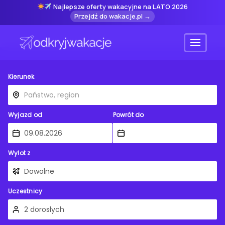
Najlepsze oferty wakacyjne na LATO 2026
Przejdź do wakacje.pl →
Menu
Kierunek
Wyjazd od
Powrót do
Wylot z
Uczestnicy