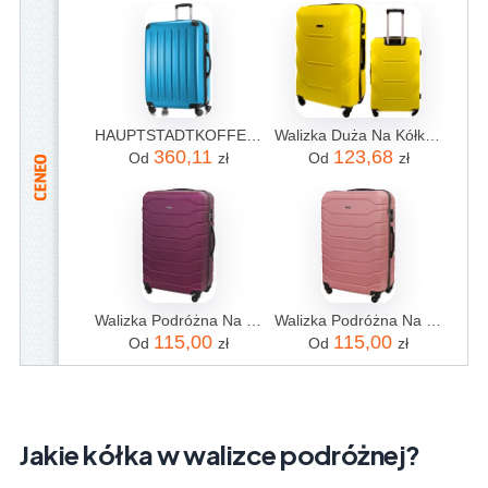
HAUPTSTADTKOFFER - Alex - Duża walizka twarda z kółkami na kółkach XL walizka na kółkach z elastyczną plisą walizka podróżna 120L, cyjan niebieski
Walizka Duża Na Kółkach Podróżna Bagaż Diamond Twarda XL 28" A227 Abs
360,11
123,68
Od
zł
Od
zł
Walizka Podróżna Na Kółkach Duża Gravitt 931
Walizka Podróżna Na Kółkach Duża Gravitt 931
115,00
115,00
Od
zł
Od
zł
Jakie kółka w walizce podróżnej?