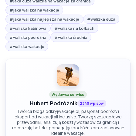
#jaka duża walizka na wakacje za granicą
#jaka walizka na wakacje
#jaka walizka najlepsza na wakacje
#walizka duża
#walizka kabinowa
#walizka na kółkach
#walizka podróżna
#walizka średnia
#walizka wakacje
Wydawca serwisu
Hubert Podróżnik
2349 wpisów
Twórca bloga odkryjwakacje.pl, pasjonat podróży i
ekspert od wakacji all inclusive. Tworzę szczegółowe
przewodniki, analizuję koszty wczasów za granicą i
recenzuję hotele, pomagając podróżnikom zaplanować
idealne wakacje.