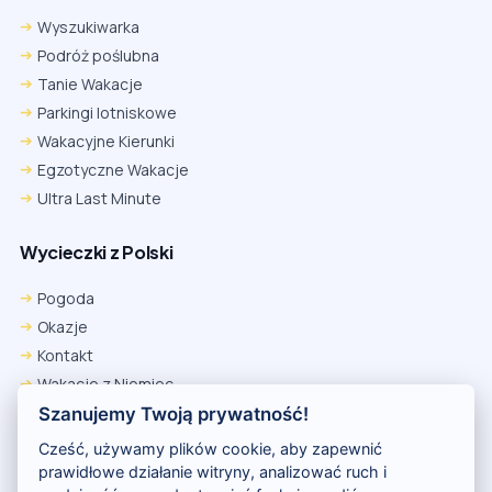
Wyszukiwarka
Podróż poślubna
Tanie Wakacje
Parkingi lotniskowe
Wakacyjne Kierunki
Egzotyczne Wakacje
Ultra Last Minute
Wycieczki z Polski
Pogoda
Okazje
Kontakt
Wakacje z Niemiec
Polityka Prywatności
Szanujemy Twoją prywatność!
Wakacje w Egipcie
Cześć, używamy plików cookie, aby zapewnić
Rankingi hoteli
prawidłowe działanie witryny, analizować ruch i