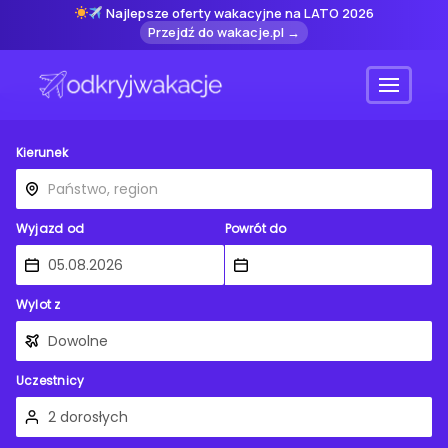
Najlepsze oferty wakacyjne na LATO 2026
Przejdź do wakacje.pl →
Menu
Kierunek
Wyjazd od
Powrót do
Wylot z
Uczestnicy