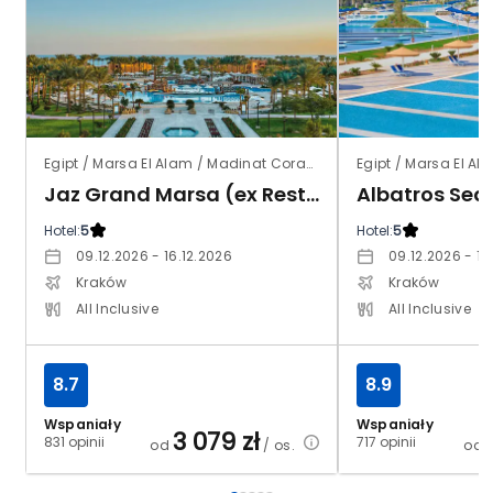
Egipt / Marsa El Alam / Madinat Coraya
Egipt / Marsa El Al
Jaz Grand Marsa (ex Resta Grand Resort)
Hotel:
5
Hotel:
5
09.12.2026 - 16.12.2026
09.12.2026 - 16
Kraków
Kraków
All Inclusive
All Inclusive
8.7
8.9
Wspaniały
Wspaniały
3 079
zł
831 opinii
717 opinii
od
/ os.
od