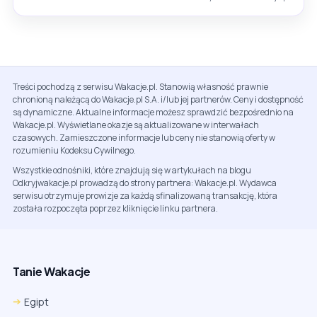
Treści pochodzą z serwisu Wakacje.pl. Stanowią własność prawnie
chronioną należącą do Wakacje.pl S.A. i/lub jej partnerów. Ceny i dostępność
są dynamiczne. Aktualne informacje możesz sprawdzić bezpośrednio na
Wakacje.pl. Wyświetlane okazje są aktualizowane w interwałach
czasowych. Zamieszczone informacje lub ceny nie stanowią oferty w
rozumieniu Kodeksu Cywilnego.
Wszystkie odnośniki, które znajdują się w artykułach na blogu
Odkryjwakacje.pl prowadzą do strony partnera: Wakacje.pl. Wydawca
serwisu otrzymuje prowizje za każdą sfinalizowaną transakcję, która
została rozpoczęta poprzez kliknięcie linku partnera.
Tanie Wakacje
Egipt