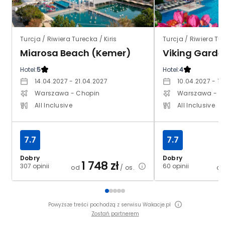
Turcja / Riwiera Turecka / Kiris
Turcja / Riwiera Tu
Miarosa Beach (Kemer)
Hotel:
5
Hotel:
4
14.04.2027 - 21.04.2027
10.04.2027 - 17
Warszawa - Chopin
Warszawa - C
All Inclusive
All Inclusive
7.7
7.7
Dobry
Dobry
1 748
zł
307 opinii
60 opinii
od
/ os.
o
Powyższe treści pochodzą z serwisu Wakacje.pl
Zostań partnerem