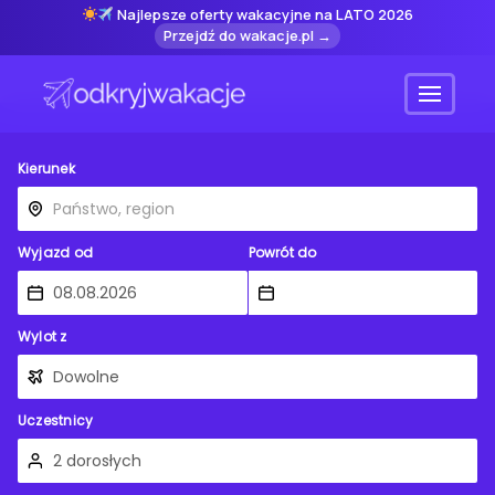
Najlepsze oferty wakacyjne na LATO 2026
Przejdź do wakacje.pl →
Menu
Kierunek
Wyjazd od
Powrót do
Wylot z
Uczestnicy