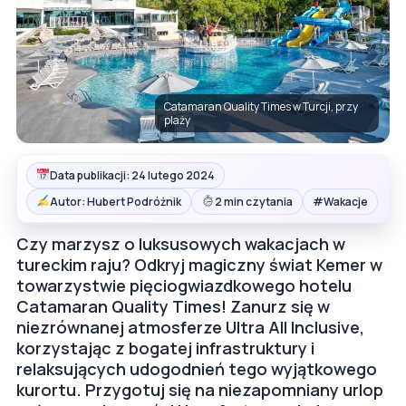
Catamaran Quality Times w Turcji, przy
plaży
Data publikacji: 24 lutego 2024
#
Autor: Hubert Podróżnik
2 min czytania
Wakacje
Czy marzysz o luksusowych wakacjach w
tureckim raju? Odkryj magiczny świat Kemer w
towarzystwie pięciogwiazdkowego hotelu
Catamaran Quality Times! Zanurz się w
niezrównanej atmosferze Ultra All Inclusive,
korzystając z bogatej infrastruktury i
relaksujących udogodnień tego wyjątkowego
kurortu. Przygotuj się na niezapomniany urlop