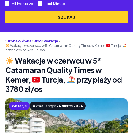
All Inclusive
Last Minute
SZUKAJ
Strona główna
›
Blog
›
Wakacje
›
Wakacje w czerwcu w 5* Catamaran Quality Times w Kemer,
Turcja,
przy plaży od 3780 zł/os
Wakacje w czerwcu w 5*
Catamaran Quality Times w
Kemer,
Turcja,
przy plaży od
3780 zł/os
Wakacje
Aktualizacja: 24 marca 2024