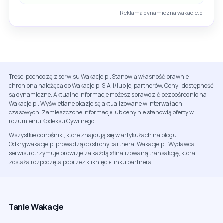
Reklama dynamiczna wakacje.pl
Treści pochodzą z serwisu Wakacje.pl. Stanowią własność prawnie
chronioną należącą do Wakacje.pl S.A. i/lub jej partnerów. Ceny i dostępność
są dynamiczne. Aktualne informacje możesz sprawdzić bezpośrednio na
Wakacje.pl. Wyświetlane okazje są aktualizowane w interwałach
czasowych. Zamieszczone informacje lub ceny nie stanowią oferty w
rozumieniu Kodeksu Cywilnego.
Wszystkie odnośniki, które znajdują się w artykułach na blogu
Odkryjwakacje.pl prowadzą do strony partnera: Wakacje.pl. Wydawca
serwisu otrzymuje prowizje za każdą sfinalizowaną transakcję, która
została rozpoczęta poprzez kliknięcie linku partnera.
Tanie Wakacje