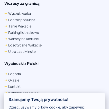
Wczasy za granicą
Wyszukiwarka
Podróż poślubna
Tanie Wakacje
Parkingi lotniskowe
Wakacyjne Kierunki
Egzotyczne Wakacje
Ultra Last Minute
Wycieczki z Polski
Pogoda
Okazje
Kontakt
Wakacje z Niemiec
Polityka Prywatności
Szanujemy Twoją prywatność!
Wakacje w Egipcie
Cześć, używamy plików cookie, aby zapewnić