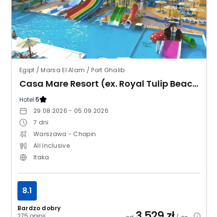
Egipt / Marsa El Alam / Port Ghalib
Casa Mare Resort (ex. Royal Tulip Beach Resort)
Hotel:
5
29.08.2026 - 05.09.2026
7
dni
Warszawa - Chopin
All Inclusive
Itaka
8.1
Bardzo dobry
3 529
zł
275 opinii