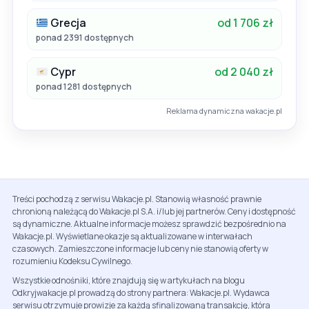
Grecja
od 1 706 zł
ponad 2391 dostępnych
Cypr
od 2 040 zł
ponad 1281 dostępnych
Reklama dynamiczna wakacje.pl
Treści pochodzą z serwisu Wakacje.pl. Stanowią własność prawnie
chronioną należącą do Wakacje.pl S.A. i/lub jej partnerów. Ceny i dostępność
są dynamiczne. Aktualne informacje możesz sprawdzić bezpośrednio na
Wakacje.pl. Wyświetlane okazje są aktualizowane w interwałach
czasowych. Zamieszczone informacje lub ceny nie stanowią oferty w
rozumieniu Kodeksu Cywilnego.
Wszystkie odnośniki, które znajdują się w artykułach na blogu
Odkryjwakacje.pl prowadzą do strony partnera: Wakacje.pl. Wydawca
serwisu otrzymuje prowizje za każdą sfinalizowaną transakcję, która