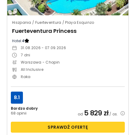
Hiszpania / Fuerteventura / Playa Esquinzo
Fuerteventura Princess
Hotel:
4
31.08.2026 - 07.09.2026
7
dni
Warszawa - Chopin
All Inclusive
Itaka
8.1
Bardzo dobry
5 829
zł
68 opinii
od
/ os.
SPRAWDŹ OFERTĘ