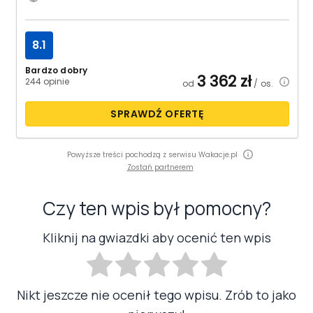
8.1
Bardzo dobry
3 362
zł
244 opinie
od
/ os.
SPRAWDŹ OFERTĘ
Powyższe treści pochodzą z serwisu Wakacje.pl
Zostań partnerem
Czy ten wpis był pomocny?
Kliknij na gwiazdki aby ocenić ten wpis
Nikt jeszcze nie ocenił tego wpisu. Zrób to jako