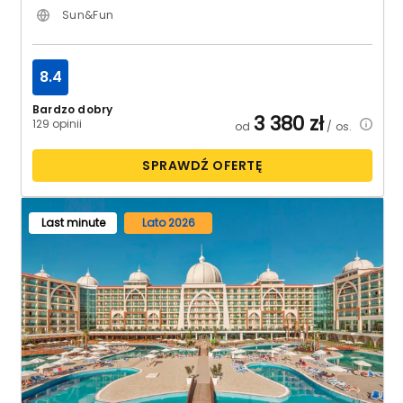
Sun&Fun
8.4
Bardzo dobry
3 380
zł
129 opinii
od
/ os.
SPRAWDŹ OFERTĘ
Last minute
Lato 2026