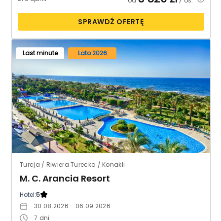
od
/ os.
SPRAWDŹ OFERTĘ
Last minute
Lato 2026
Turcja / Riwiera Turecka / Konakli
M. C. Arancia Resort
Hotel:
5
30.08.2026 - 06.09.2026
7
dni