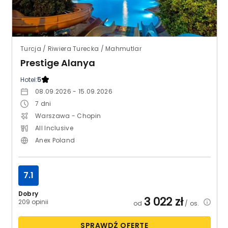
Turcja / Riwiera Turecka / Mahmutlar
Prestige Alanya
Hotel:
5
08.09.2026 - 15.09.2026
7
dni
Warszawa - Chopin
All Inclusive
Anex Poland
7.1
Dobry
3 022
zł
209 opinii
od
/ os.
SPRAWDŹ OFERTĘ