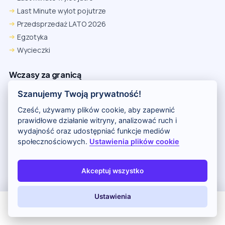
Last Minute wylot pojutrze
Przedsprzedaż LATO 2026
Egzotyka
Wycieczki
Wczasy za granicą
Szanujemy Twoją prywatność!
Wyszukiwarka
Podróż poślubna
Cześć, używamy plików cookie, aby zapewnić
prawidłowe działanie witryny, analizować ruch i
Tanie Wakacje
wydajność oraz udostępniać funkcje mediów
Parkingi lotniskowe
społecznościowych.
Ustawienia plików cookie
Wakacyjne Kierunki
Egzotyczne Wakacje
Akceptuj wszystko
Ultra Last Minute
Ustawienia
Wycieczki z Polski
All Inclusive
Last Minute
LATO 2026
Z dziećmi
Pogoda