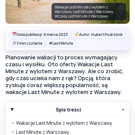
Wakacje Last Minute z wylotem z
Warszawy, Last Minute z Warszawy,
Wczasy Last Minute z Warszawy
Data publikacji: 6 marca 2023
Autor: Hubert Podróżnik
#
3 min czytania
Last Minute
Planowanie wakacji to proces wymagający
czasu i wysiłku. Oto oferty Wakacje Last
Minute z wylotem z Warszawy. Ale co zrobić,
gdy czas ucieka nam z rąk? Opcją, która
zyskuje coraz większą popularność, są
wakacje Last Minute z wylotem z Warszawy.
Spis treści
Wakacje Last Minute z wylotem z Warszawy
Last Minute z Warszawy