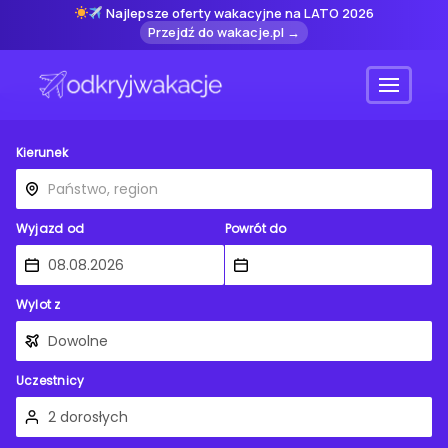
Najlepsze oferty wakacyjne na LATO 2026
Przejdź do wakacje.pl →
Menu
Kierunek
Wyjazd od
Powrót do
Wylot z
Uczestnicy