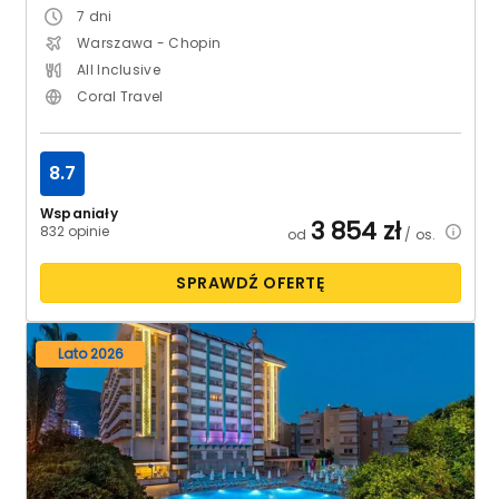
7
dni
Warszawa - Chopin
All Inclusive
Coral Travel
8.7
Wspaniały
3 854
zł
832 opinie
od
/ os.
SPRAWDŹ OFERTĘ
Lato 2026