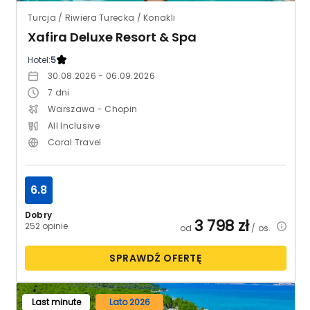
Turcja / Riwiera Turecka / Konakli
Xafira Deluxe Resort & Spa
Hotel:
5
30.08.2026 - 06.09.2026
7
dni
Warszawa - Chopin
All Inclusive
Coral Travel
6.8
Dobry
3 798
zł
252 opinie
od
/ os.
SPRAWDŹ OFERTĘ
Last minute
Lato 2026