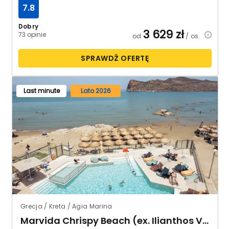
7.8
Dobry
3 629
zł
73 opinie
od
/ os.
SPRAWDŹ OFERTĘ
Last minute
Lato 2026
Grecja / Kreta / Agia Marina
Marvida Chrispy Beach (ex. Ilianthos Village)