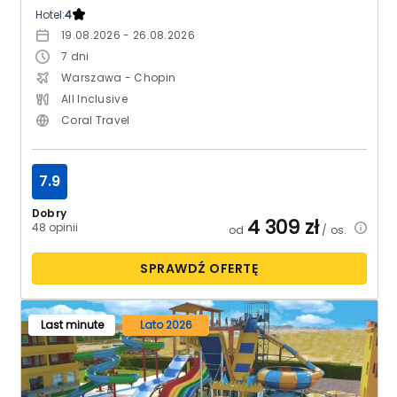
Hotel:
4
19.08.2026 - 26.08.2026
7
dni
Warszawa - Chopin
All Inclusive
Coral Travel
7.9
Dobry
4 309
zł
48 opinii
od
/ os.
SPRAWDŹ OFERTĘ
Last minute
Lato 2026