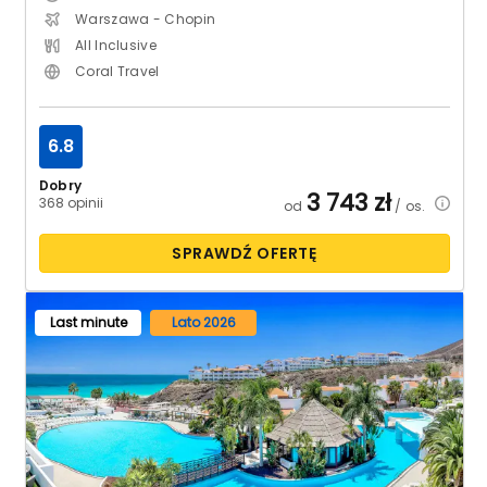
Warszawa - Chopin
All Inclusive
Coral Travel
6.8
Dobry
3 743
zł
368 opinii
od
/ os.
SPRAWDŹ OFERTĘ
Last minute
Lato 2026