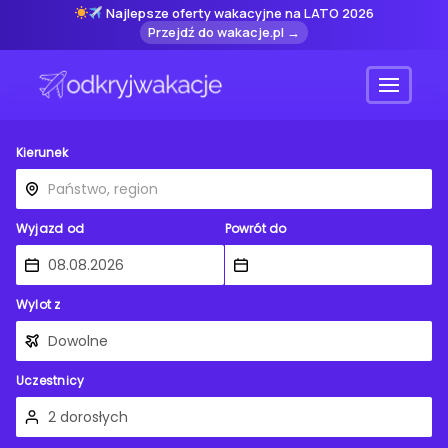
Najlepsze oferty wakacyjne na LATO 2026
Przejdź do wakacje.pl →
Menu
Kierunek
Wyjazd od
Powrót do
Wylot z
Uczestnicy