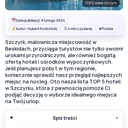
TOP 5 Hoteli Szczyrk
Data publikacji: 8 lutego 2024
#
Autor: Hubert Podróżnik
4 min czytania
Polska
Szczyrk, malownicza miejscowość w
Beskidach, przyciąga turystów nie tylko swoimi
urokami przyrodniczymi, ale również bogatą
ofertą hoteli i ośrodków wypoczynkowych.
Jeśli planujesz pobyt w tym regionie,
koniecznie sprawdź nasz przegląd najlepszych
miejsc na nocleg. Oto nasza lista TOP 5 hoteli
w Szczyrku, która z pewnością pomoże Ci
podjąć decyzję o wyborze idealnego miejsca
na Twój urlop.
Spis treści