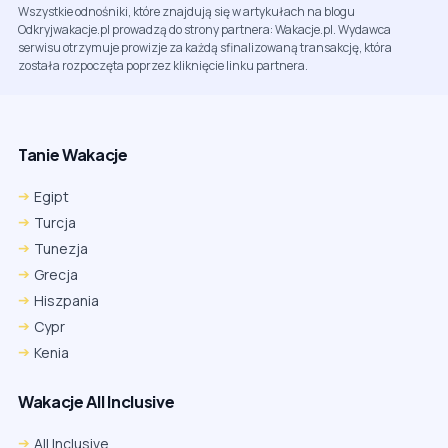
Wszystkie odnośniki, które znajdują się w artykułach na blogu
Odkryjwakacje.pl prowadzą do strony partnera: Wakacje.pl. Wydawca
serwisu otrzymuje prowizje za każdą sfinalizowaną transakcję, która
została rozpoczęta poprzez kliknięcie linku partnera.
Tanie Wakacje
Egipt
Turcja
Tunezja
Grecja
Hiszpania
Cypr
Kenia
Wakacje All Inclusive
All Inclusive