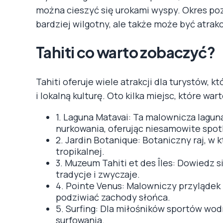
można cieszyć się urokami wyspy. Okres poza
bardziej wilgotny, ale także może być atrak
Tahiti co warto zobaczyć?
Tahiti oferuje wiele atrakcji dla turystów, 
i lokalną kulturę. Oto kilka miejsc, które war
1. Laguna Matavai: Ta malownicza laguna 
nurkowania, oferując niesamowite spotk
2. Jardin Botanique: Botaniczny raj, w
tropikalnej.
3. Muzeum Tahiti et des Îles: Dowiedz si
tradycje i zwyczaje.
4. Pointe Venus: Malowniczy przylądek z
podziwiać zachody słońca.
5. Surfing: Dla miłośników sportów wod
surfowania.