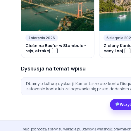
7 sierpnia 2026
6 sierpnia 20
Cieśnina Bosfor w Stambule –
Zielony Kanion
rejs, atrakcj [...]
ceny i naj [...]
Dyskusja na temat wpisu
Dbamy o kulturę dyskusji. Komentarze bez konta Disqus
założenie konta lub zalogowanie się przed dodaniem 
Wczyt
Treści pochodzą z serwisu Wakacje.pl. Stanowią własność prawnie ch