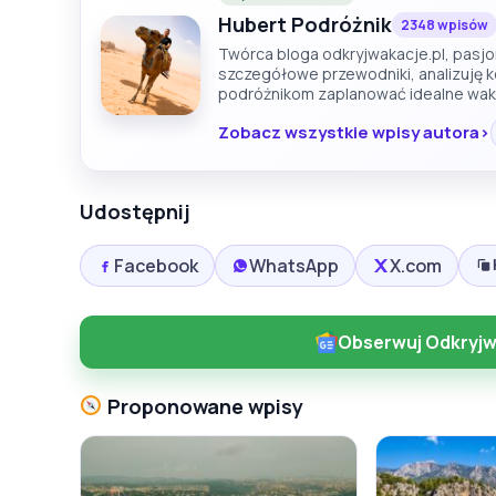
Hubert Podróżnik
2348 wpisów
Twórca bloga odkryjwakacje.pl, pasjon
szczegółowe przewodniki, analizuję 
podróżnikom zaplanować idealne wak
Zobacz wszystkie wpisy autora
Udostępnij
Facebook
WhatsApp
X.com
Obserwuj Odkryjw
Proponowane wpisy