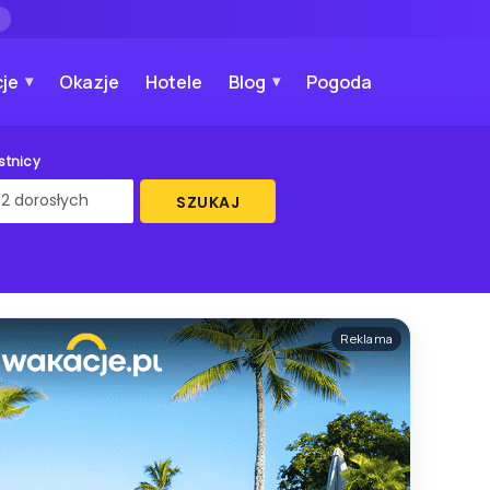
→
je
Okazje
Hotele
Blog
Pogoda
stnicy
SZUKAJ
Reklama