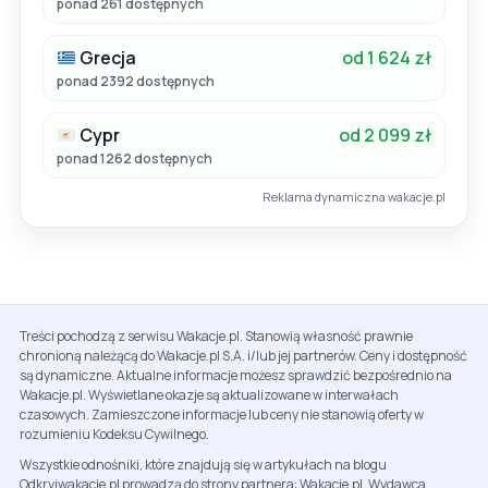
ponad 261 dostępnych
Grecja
od 1 624 zł
ponad 2392 dostępnych
Cypr
od 2 099 zł
ponad 1262 dostępnych
Reklama dynamiczna wakacje.pl
Treści pochodzą z serwisu Wakacje.pl. Stanowią własność prawnie
chronioną należącą do Wakacje.pl S.A. i/lub jej partnerów. Ceny i dostępność
są dynamiczne. Aktualne informacje możesz sprawdzić bezpośrednio na
Wakacje.pl. Wyświetlane okazje są aktualizowane w interwałach
czasowych. Zamieszczone informacje lub ceny nie stanowią oferty w
rozumieniu Kodeksu Cywilnego.
Wszystkie odnośniki, które znajdują się w artykułach na blogu
Odkryjwakacje.pl prowadzą do strony partnera: Wakacje.pl. Wydawca