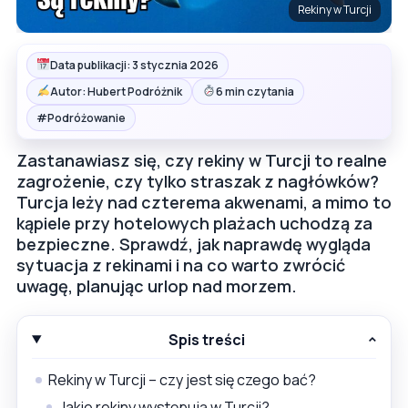
Rekiny w Turcji
Data publikacji: 3 stycznia 2026
Autor: Hubert Podróżnik
6 min czytania
#
Podróżowanie
Zastanawiasz się, czy rekiny w Turcji to realne
zagrożenie, czy tylko straszak z nagłówków?
Turcja leży nad czterema akwenami, a mimo to
kąpiele przy hotelowych plażach uchodzą za
bezpieczne. Sprawdź, jak naprawdę wygląda
sytuacja z rekinami i na co warto zwrócić
uwagę, planując urlop nad morzem.
Spis treści
Rekiny w Turcji – czy jest się czego bać?
Jakie rekiny występują w Turcji?