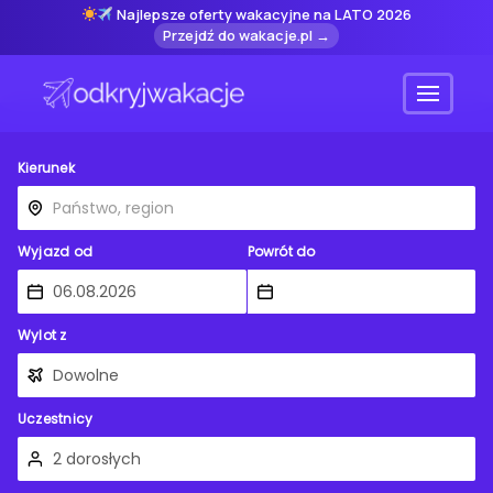
Najlepsze oferty wakacyjne na LATO 2026
Przejdź do wakacje.pl →
Menu
Kierunek
Wyjazd od
Powrót do
Wylot z
Uczestnicy