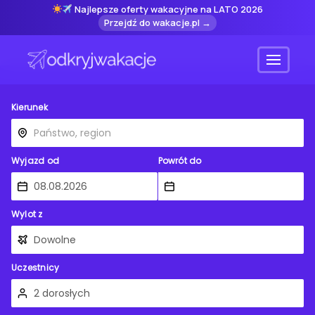
Najlepsze oferty wakacyjne na LATO 2026
Przejdź do wakacje.pl →
Menu
Kierunek
Wyjazd od
Powrót do
Wylot z
Uczestnicy