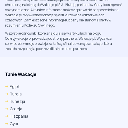
chronioną należącą do Wakacje.pl S.A. i/lub jej partnerów. Ceny i dostępność
są dynamiczne. Aktualne informacje możesz sprawdzić bezpośrednio na
Wakacje.pl. Wyświetlane okazje są aktualizowane w interwałach
czasowych. Zamieszczone informacje lub ceny nie stanowią oferty w
rozumieniu Kodeksu Cywilnego.
Wszystkie odnośniki, które znajdują się w artykułach na blogu
Odkryjwakacje.pl prowadzą do strony partnera: Wakacje.pl. Wydawca
serwisu otrzymuje prowizje za każdą sfinalizowaną transakcję, która
została rozpoczęta poprzez kliknięcie linku partnera.
Tanie Wakacje
Egipt
Turcja
Tunezja
Grecja
Hiszpania
Cypr