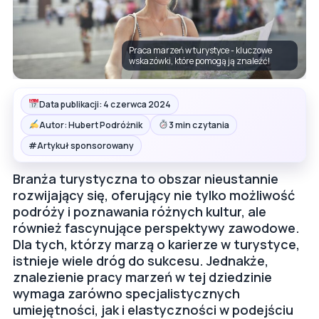
Praca marzeń w turystyce - kluczowe
wskazówki, które pomogą ją znaleźć!
Data publikacji: 4 czerwca 2024
Autor: Hubert Podróżnik
3 min czytania
#
Artykuł sponsorowany
Branża turystyczna to obszar nieustannie
rozwijający się, oferujący nie tylko możliwość
podróży i poznawania różnych kultur, ale
również fascynujące perspektywy zawodowe.
Dla tych, którzy marzą o karierze w turystyce,
istnieje wiele dróg do sukcesu. Jednakże,
znalezienie pracy marzeń w tej dziedzinie
wymaga zarówno specjalistycznych
umiejętności, jak i elastyczności w podejściu