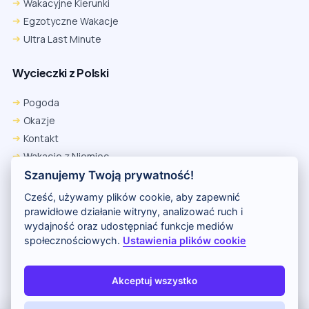
Wakacyjne Kierunki
Egzotyczne Wakacje
Ultra Last Minute
Wycieczki z Polski
Pogoda
Okazje
Kontakt
Wakacje z Niemiec
Polityka Prywatności
Szanujemy Twoją prywatność!
Wakacje w Egipcie
Cześć, używamy plików cookie, aby zapewnić
Rankingi hoteli
prawidłowe działanie witryny, analizować ruch i
wydajność oraz udostępniać funkcje mediów
społecznościowych.
Ustawienia plików cookie
Partnerem serwisu jest portal Wakacje.pl
O nas
Kontakt i reklama
Polityka prywatności
Akceptuj wszystko
Copyright (c) 2026 Odkryj Wakacje