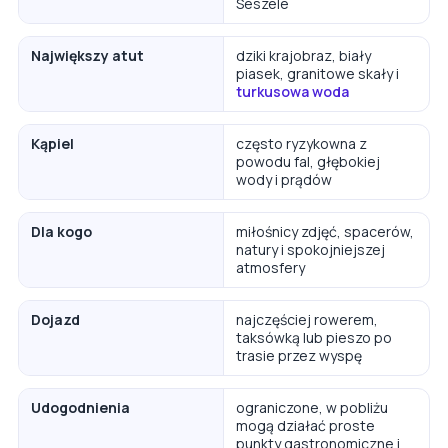
Seszele
Największy atut
dziki krajobraz, biały
piasek, granitowe skały i
turkusowa woda
Kąpiel
często ryzykowna z
powodu fal, głębokiej
wody i prądów
Dla kogo
miłośnicy zdjęć, spacerów,
natury i spokojniejszej
atmosfery
Dojazd
najczęściej rowerem,
taksówką lub pieszo po
trasie przez wyspę
Udogodnienia
ograniczone, w pobliżu
mogą działać proste
punkty gastronomiczne i