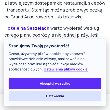
z łatwiejszym dostępem do restauracji, sklepów
i transportu. Stamtąd można zrobić wycieczkę
na Grand Anse rowerem lub taksówką.
Hotele na Seszelach
warto wybierać według
całego planu podróży, a nie jednej plaży. Jeśli
zależy Ci na spokojnej atmosferze, La Digue jest
Szanujemy Twoją prywatność!
świetnym wyborem, ale dobrze mieć łatwy
Cześć, używamy plików cookie, aby zapewnić
dostęp do różnych części wyspy. Grand Anse
prawidłowe działanie witryny, analizować ruch i
Beach warto odwiedzić, ale lepiej nie traktować
wydajność oraz udostępniać funkcje mediów
jej jako jedynej plaży do codziennego
społecznościowych.
Ustawienia plików cookie
wypoczynku.
Akceptuj wszystko
Grand Anse Beach – czy warto?
Ustawienia
Grand Anse Beach zdecydowanie warto
All Inclusive
Last Minute
LATO 2026
Z dziećmi
zobaczyć, jeśli jesteś na La Digue. To jedna z