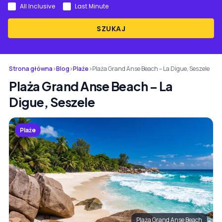
All Inclusive
Last Minute
SZUKAJ
Strona główna
›
Blog
›
Plaże
›
Plaża Grand Anse Beach – La Digue, Seszele
Plaża Grand Anse Beach – La
Digue, Seszele
Plaże
Plaża Grand Anse Beach