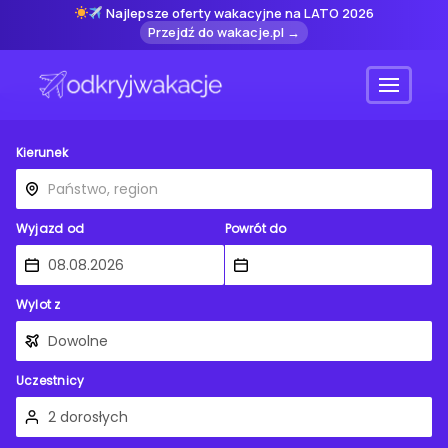
Najlepsze oferty wakacyjne na LATO 2026
Przejdź do wakacje.pl →
Menu
Kierunek
Wyjazd od
Powrót do
Wylot z
Uczestnicy