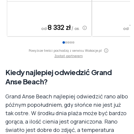
8 332
zł
1
od
/ os.
od
Powyższe treści pochodzą z serwisu Wakacje.pl
Zostań partnerem
Kiedy najlepiej odwiedzić Grand
Anse Beach?
Grand Anse Beach najlepiej odwiedzić rano albo
późnym popołudniem, gdy słońce nie jest już
tak ostre. W środku dnia plaża może być bardzo
gorąca, a ilość cienia jest ograniczona. Rano
światło jest dobre do zdjęć, a temperatura